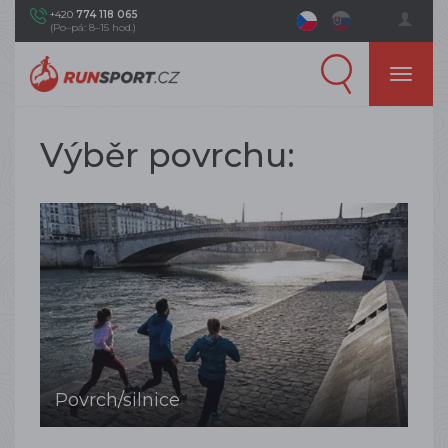
+420
774 118 065
(Po–pá: 8–15 hod.)
Výběr povrchu:
Povrch/silnice