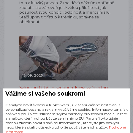
tma a kluzký povrch. Zima dává běžcům pořádně
zabrat – ale zároveň je skvělou příležitostí, jak
posunout svou kondici, odolnost a mentální sílu.
Stačí upravit přístup k tréninku, správně se
obléknout…
15. 09. 2025
Salomon GRVL – svoboda, která začíná tam,
Vážíme si vašeho soukromí
kde končí asfalt
Každý běžec to zná Vyrazíš z domu po chodníku,
K analýze návštěvnosti a funkcí webu, ukládání vašeho nastavení a
po pár kilometrech tě cesta zavede na
personalizaci obsahu a reklam využíváme cookies. Informace o tom, jak
cyklostezku, a najednou jsi mezi poli, kde asfalt mizí
náš web používáte, sdílíme se svými partnery pro sociální média, inzerci
a pod nohama křupe šotolina. V tu chvíli stojíš před
a analýzy, kteří mohou být ze zemí mimo EU. Partneři tyto údaje
volbou – buď si boty užijí pohodlný asfalt, nebo
mohou zkombinovat s dalšími informacemi, které jste jim poskytli
odolají…
nebo které získali v důsledku toho, že používáte jejich služby.
Podrobné
informace