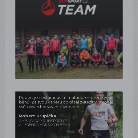
Robert je nestárnoucím matadorem horských
běhů. Za svou kariéru dokázal zvítězit v mnoha
světových horských závodech.
Robert Krupička
AMBASADOR RUNSPORT.CZ
A LEGENDA HORSKÝCH BĚHŮ