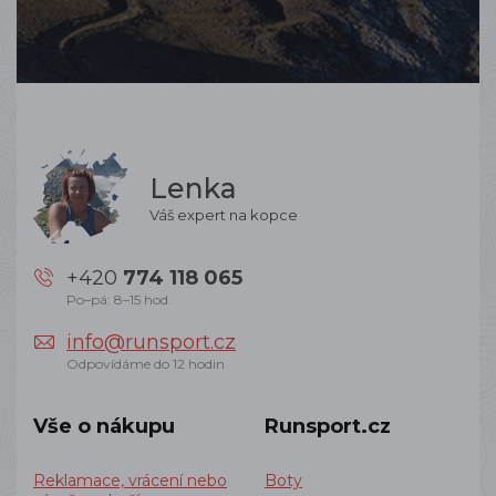
Lenka
Váš expert na kopce
+420
774 118 065
Po–pá: 8–15 hod.
info@runsport.cz
Odpovídáme do 12 hodin
Vše o nákupu
Runsport.cz
Reklamace, vrácení nebo
Boty