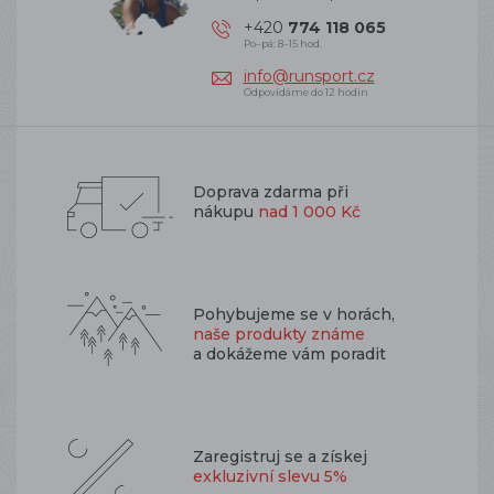
+420
774 118 065
Po–pá: 8–15 hod.
info@runsport.cz
Odpovídáme do 12 hodin
Doprava zdarma při
nákupu
nad 1 000 Kč
Pohybujeme se v horách,
naše produkty známe
a dokážeme vám poradit
Zaregistruj se a získej
exkluzivní slevu 5%