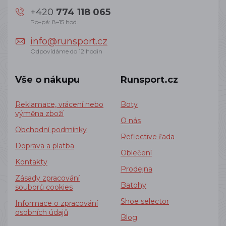
+420
774 118 065
Po–pá: 8–15 hod.
info@runsport.cz
Odpovídáme do 12 hodin
Vše o nákupu
Runsport.cz
Reklamace, vrácení nebo
Boty
výměna zboží
O nás
Obchodní podmínky
Reflective řada
Doprava a platba
Oblečení
Kontakty
Prodejna
Zásady zpracování
Batohy
souborů cookies
Shoe selector
Informace o zpracování
osobních údajů
Blog