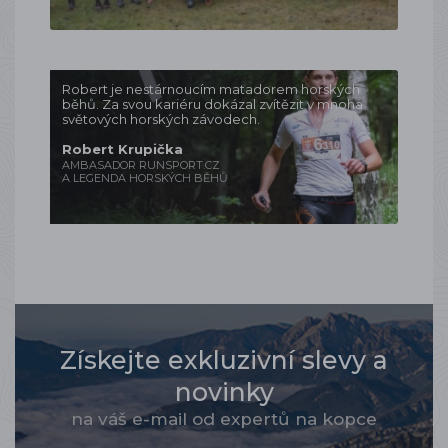
Robert je nestárnoucím matadorem horských
běhů. Za svou kariéru dokázal zvítězit v mnoha
světových horských závodech.
Robert Krupička
AMBASADOR RUNSPORT.CZ
A LEGENDA HORSKÝCH BĚHŮ
Získejte exkluzivní slevy a
novinky
na váš e-mail od expertů na kopce