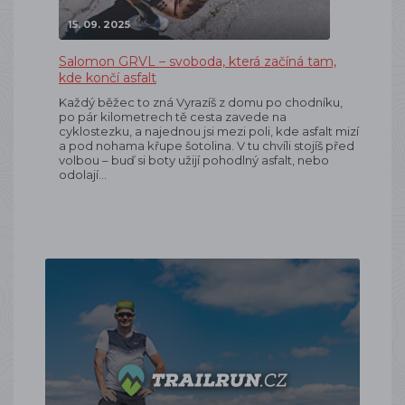
15. 09. 2025
Salomon GRVL – svoboda, která začíná tam,
kde končí asfalt
Každý běžec to zná Vyrazíš z domu po chodníku,
po pár kilometrech tě cesta zavede na
cyklostezku, a najednou jsi mezi poli, kde asfalt mizí
a pod nohama křupe šotolina. V tu chvíli stojíš před
volbou – buď si boty užijí pohodlný asfalt, nebo
odolají…