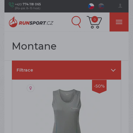
+420
774 118 065
(Po–pá: 8–15 hod.)
0
Montane
Filtrace
-50%