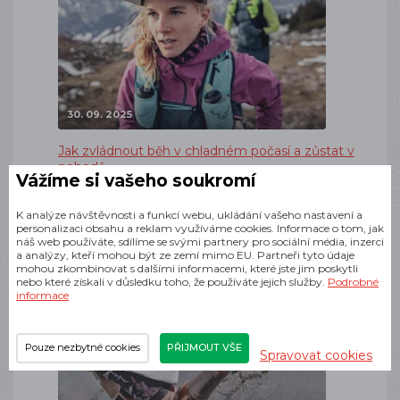
30. 09. 2025
Jak zvládnout běh v chladném počasí a zůstat v
pohodě
Vážíme si vašeho soukromí
Běh v chladných měsících Teploty pod nulou, brzká
tma a kluzký povrch. Zima dává běžcům pořádně
K analýze návštěvnosti a funkcí webu, ukládání vašeho nastavení a
zabrat – ale zároveň je skvělou příležitostí, jak
personalizaci obsahu a reklam využíváme cookies. Informace o tom, jak
posunout svou kondici, odolnost a mentální sílu.
náš web používáte, sdílíme se svými partnery pro sociální média, inzerci
Stačí upravit přístup k tréninku, správně se
a analýzy, kteří mohou být ze zemí mimo EU. Partneři tyto údaje
obléknout…
mohou zkombinovat s dalšími informacemi, které jste jim poskytli
nebo které získali v důsledku toho, že používáte jejich služby.
Podrobné
informace
Pouze nezbytné cookies
PŘIJMOUT VŠE
Spravovat cookies