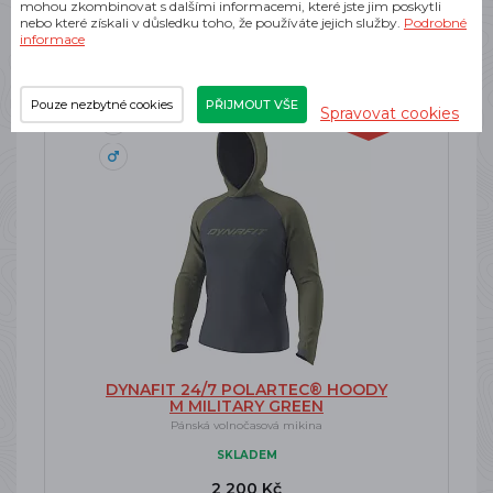
mohou zkombinovat s dalšími informacemi, které jste jim poskytli
nebo které získali v důsledku toho, že používáte jejich služby.
Podrobné
informace
Pouze nezbytné cookies
PŘIJMOUT VŠE
Spravovat cookies
-20%
Doprava zdarma
DYNAFIT 24/7 POLARTEC® HOODY
M MILITARY GREEN
Pánská volnočasová mikina
SKLADEM
2 200 Kč