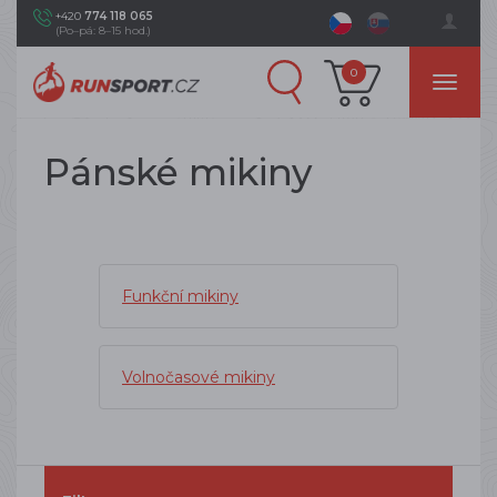
+420
774 118 065
(Po–pá: 8–15 hod.)
0
Pánské mikiny
Funkční mikiny
Volnočasové mikiny