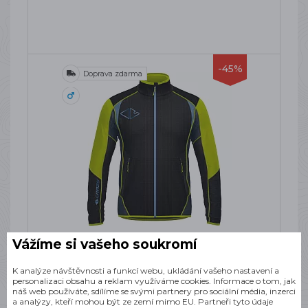
-45%
Doprava zdarma
CRAZY IDEA PULL VIPER MAN
Vážíme si vašeho soukromí
LIKEN/BLACK
SKLADEM
K analýze návštěvnosti a funkcí webu, ukládání vašeho nastavení a
personalizaci obsahu a reklam využíváme cookies. Informace o tom, jak
2 986 Kč
náš web používáte, sdílíme se svými partnery pro sociální média, inzerci
a analýzy, kteří mohou být ze zemí mimo EU. Partneři tyto údaje