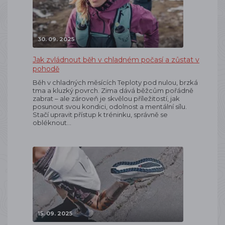
30. 09. 2025
Jak zvládnout běh v chladném počasí a zůstat v
pohodě
Běh v chladných měsících Teploty pod nulou, brzká
tma a kluzký povrch. Zima dává běžcům pořádně
zabrat – ale zároveň je skvělou příležitostí, jak
posunout svou kondici, odolnost a mentální sílu.
Stačí upravit přístup k tréninku, správně se
obléknout…
15. 09. 2025