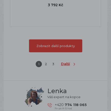
3 792 Kč
Zobrazit další produkty
Další
1
2
3
Lenka
Váš expert na kopce
+420
774 118 065
Po–pá: 8–15 hod.