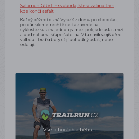
Salomon GRVL – svoboda, která začíná tam,
kde končí asfalt
Každý běžec to zná Vyrazíš z domu po chodníku,
po pár kilometrech tě cesta zavede na
cyklostezku, a najednou jsi mezi poli, kde asfalt mizí
a pod nohama křupe šotolina. V tu chvíli stojíš před
volbou – buď si boty užijí pohodlný asfalt, nebo
odolají…
Vše o horách a běhu…