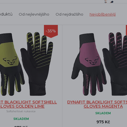
oduktů
Od nejlevnějšího
Od nejdražšího
Nejoblíbenější
-35%
IT BLACKLIGHT SOFTSHELL
DYNAFIT BLACKLIGHT SOFT
GLOVES GOLDEN LIME
GLOVES MAGENTA
Softshellové rukavice
SKLADEM
SKLADEM
975 Kč