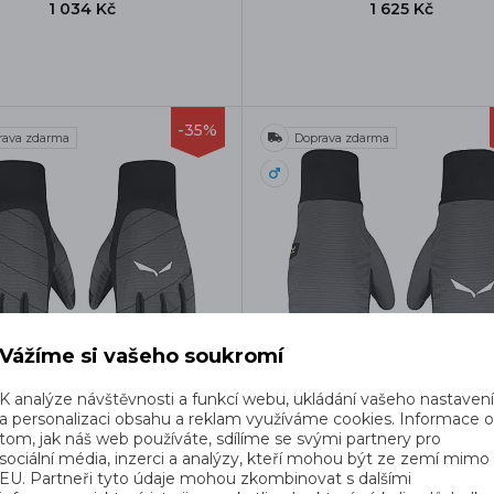
1 034 Kč
1 625 Kč
-35%
rava zdarma
Doprava zdarma
Vážíme si vašeho soukromí
K analýze návštěvnosti a funkcí webu, ukládání vašeho nastaven
EWA ORTLES TIROLWOOL
SALEWA PALČÁKY ORTL
a personalizaci obsahu a reklam využíváme cookies. Informace 
SPONSIVE W BLACK OUT
TIROLWOOL RESPONSIV
tom, jak náš web používáte, sdílíme se svými partnery pro
BLACK OUT
Dámské rukavice
sociální média, inzerci a analýzy, kteří mohou být ze zemí mimo
Pánské palcové rukavice
SKLADEM
EU. Partneři tyto údaje mohou zkombinovat s dalšími
SKLADEM