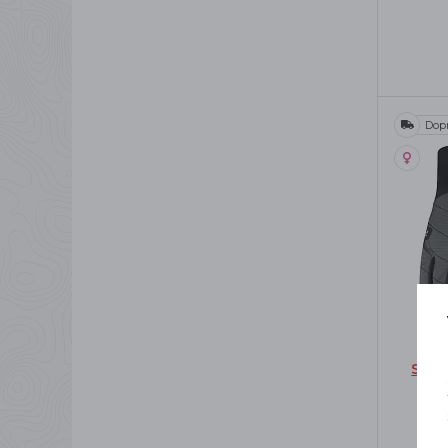
Dop
SAL
RE