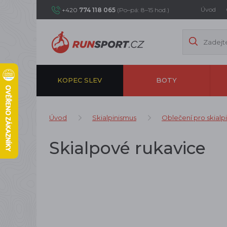
Úvod
+420
774 118 065
(Po–pá: 8–15 hod.)
KOPEC SLEV
BOTY
Úvod
Skialpinismus
Oblečení pro skialp
Skialpové rukavice