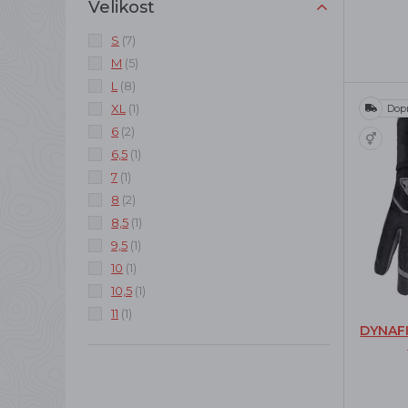
Velikost
S
(7)
M
(5)
L
(8)
XL
(1)
Dop
6
(2)
6,5
(1)
7
(1)
8
(2)
8,5
(1)
9,5
(1)
10
(1)
10,5
(1)
11
(1)
DYNAF