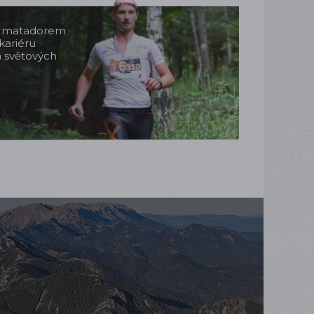
m matadorem
kariéru
a světových