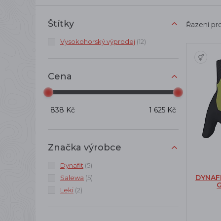
Štítky
Řazení pr
Vysokohorský výprodej
(12)
Cena
838 Kč
1 625 Kč
Značka výrobce
Dynafit
(5)
DYNAF
Salewa
(5)
Leki
(2)