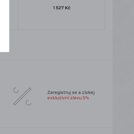
1 527 Kč
Zaregistruj se a získej
exkluzivní slevu 5%