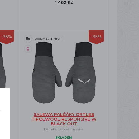
1 462 Kč
-35%
-35%
Doprava zdarma
í
ES
SALEWA PALČÁKY ORTLES
o
E M
TIROLWOOL RESPONSIVE W
BLACK OUT
Dámské palcové rukavice
SKLADEM