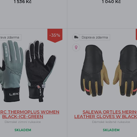
1 536 Kč
1 040 Kč
-35%
rava zdarma
Doprava zdarma
 PRC THERMOPLUS WOMEN
SALEWA ORTLES MERI
BLACK-ICE-GREEN
LEATHER GLOVES W BLACK
Dámské zimní rukavice
Dámské kožené rukavice
SKLADEM
SKLADEM