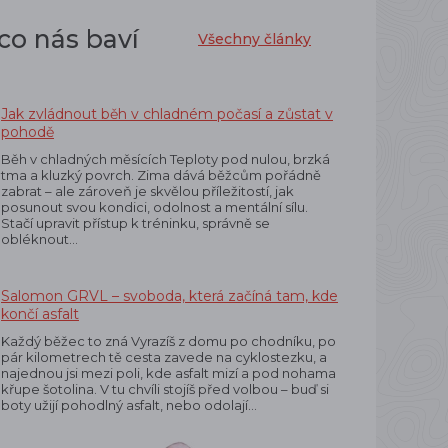
co nás baví
Všechny články
Jak zvládnout běh v chladném počasí a zůstat v
pohodě
Běh v chladných měsících Teploty pod nulou, brzká
tma a kluzký povrch. Zima dává běžcům pořádně
zabrat – ale zároveň je skvělou příležitostí, jak
posunout svou kondici, odolnost a mentální sílu.
Stačí upravit přístup k tréninku, správně se
obléknout…
Salomon GRVL – svoboda, která začíná tam, kde
končí asfalt
Každý běžec to zná Vyrazíš z domu po chodníku, po
pár kilometrech tě cesta zavede na cyklostezku, a
najednou jsi mezi poli, kde asfalt mizí a pod nohama
křupe šotolina. V tu chvíli stojíš před volbou – buď si
boty užijí pohodlný asfalt, nebo odolají…