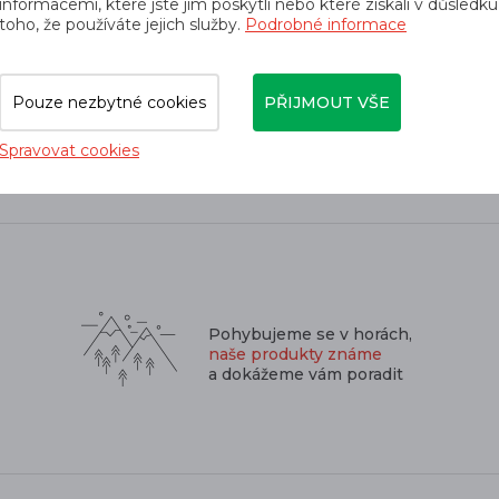
informacemi, které jste jim poskytli nebo které získali v důsledku
1 398 Kč
toho, že používáte jejich služby.
Podrobné informace
1 527 Kč
Pouze nezbytné cookies
PŘIJMOUT VŠE
Spravovat cookies
Pohybujeme se v horách,
naše produkty známe
a dokážeme vám poradit