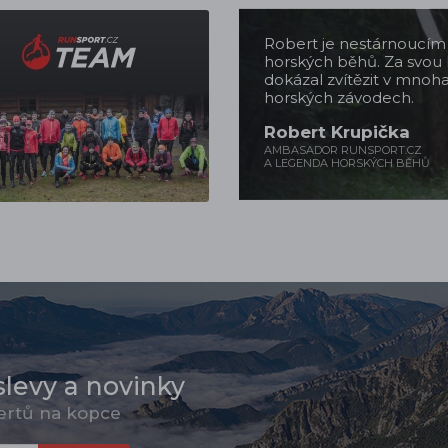
Robert je nestárnoucí
horských běhů. Za svou 
dokázal zvítězit v mnoh
horských závodech.
Robert Krupička
AMBASADOR RUNSPORT.CZ
A LEGENDA HORSKÝCH BĚHŮ
slevy a novinky
pertů na kopce