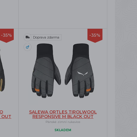
-35%
-35%
Doprava zdarma
NO
SALEWA ORTLES TIROLWOOL
 OUT
RESPONSIVE M BLACK OUT
Pánské zimní rukavice
SKLADEM