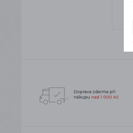
Doprava zdarma při
nákupu
nad 1 000 Kč