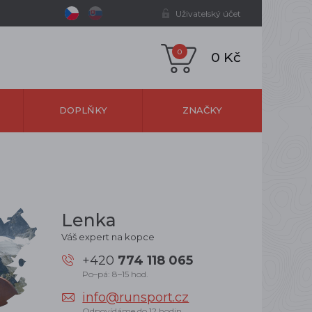
Uživatelský účet
0
0 Kč
DOPLŇKY
ZNAČKY
Lenka
Váš expert na kopce
+420
774 118 065
Po–pá: 8–15 hod.
info@runsport.cz
Odpovídáme do 12 hodin