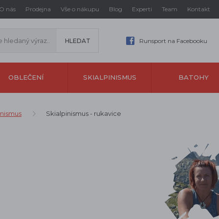
O nás
Prodejna
Vše o nákupu
Blog
Experti
Team
Kontakt
Runsport na Facebooku
OBLEČENÍ
SKIALPINISMUS
BATOHY
inismus
Skialpinismus - rukavice