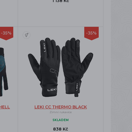
1 138 Kč
-35%
-35%
HELL
LEKI CC THERMO BLACK
Zimní rukavice
SKLADEM
838 Kč