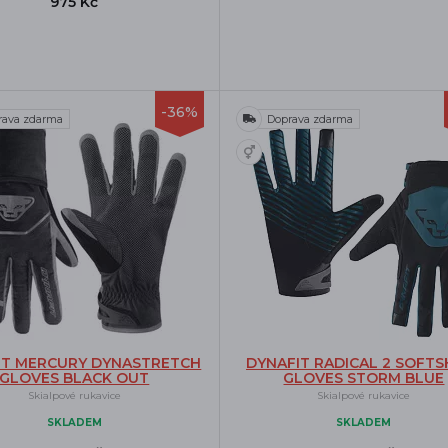
975 Kč
-36%
rava zdarma
Doprava zdarma
IT MERCURY DYNASTRETCH
DYNAFIT RADICAL 2 SOFTS
GLOVES BLACK OUT
GLOVES STORM BLUE
Skialpové rukavice
Skialpové rukavice
SKLADEM
SKLADEM