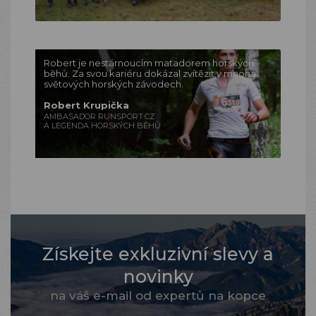
Robert je nestárnoucím matadorem horských
běhů. Za svou kariéru dokázal zvítězit v mnoha
světových horských závodech.
Robert Krupička
AMBASADOR RUNSPORT.CZ
A LEGENDA HORSKÝCH BĚHŮ
Získejte exkluzivní slevy a
novinky
na váš e-mail od expertů na kopce