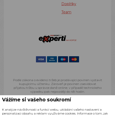
Doplňky
Team
Podle zákona o evidenci tržeb je prodávající povinen vystavit
kupujícímu účtenku. Zároveň je povinen zaevidovat
přijatou tržbu u správce daně online; v případě technického
výpadku pak nejpozději do 48 hodin.
Vážíme si vašeho soukromí
© 2013 - 2026 Runsport.cz, všechna práva vyhrazena
K analýze návštěvnosti a funkcí webu, ukládání vašeho nastavení a
personalizaci obsahu a reklam využíváme cookies. Informace o tom, jak