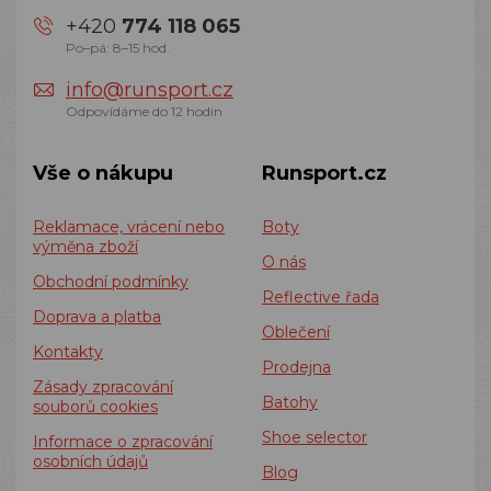
+420
774 118 065
Po–pá: 8–15 hod.
info@runsport.cz
Odpovídáme do 12 hodin
Vše o nákupu
Runsport.cz
Reklamace, vrácení nebo
Boty
výměna zboží
O nás
Obchodní podmínky
Reflective řada
Doprava a platba
Oblečení
Kontakty
Prodejna
Zásady zpracování
Batohy
souborů cookies
Shoe selector
Informace o zpracování
osobních údajů
Blog