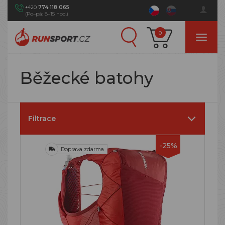
+420
774 118 065
(Po–pá: 8–15 hod.)
0
Běžecké batohy
Filtrace
-25%
Doprava zdarma