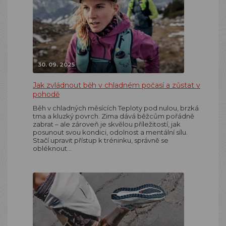
30. 09. 2025
Jak zvládnout běh v chladném počasí a zůstat v
pohodě
Běh v chladných měsících Teploty pod nulou, brzká
tma a kluzký povrch. Zima dává běžcům pořádně
zabrat – ale zároveň je skvělou příležitostí, jak
posunout svou kondici, odolnost a mentální sílu.
Stačí upravit přístup k tréninku, správně se
obléknout…