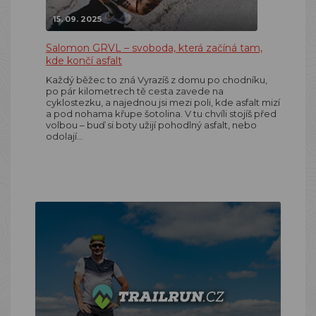
15. 09. 2025
Salomon GRVL – svoboda, která začíná tam,
kde končí asfalt
Každý běžec to zná Vyrazíš z domu po chodníku,
po pár kilometrech tě cesta zavede na
cyklostezku, a najednou jsi mezi poli, kde asfalt mizí
a pod nohama křupe šotolina. V tu chvíli stojíš před
volbou – buď si boty užijí pohodlný asfalt, nebo
odolají…