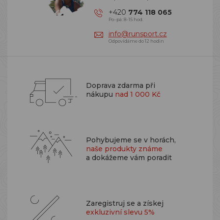
+420
774 118 065
Po–pá: 8–15 hod.
info@runsport.cz
Odpovídáme do 12 hodin
Doprava zdarma při
nákupu
nad 1 000 Kč
Pohybujeme se v horách,
naše produkty známe
a dokážeme vám poradit
Zaregistruj se a získej
exkluzivní slevu 5%