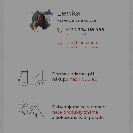
Lenka
Váš expert na kopce
+420
774 118 065
Po–pá: 8–15 hod.
info@runsport.cz
Odpovídáme do 12 hodin
Doprava zdarma při
nákupu
nad 1 000 Kč
Pohybujeme se v horách,
naše produkty známe
a dokážeme vám poradit