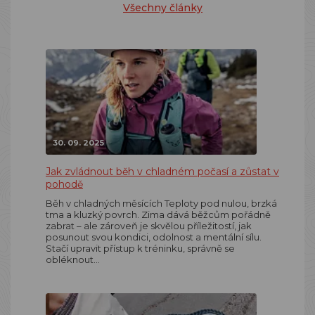
Všechny články
30. 09. 2025
Jak zvládnout běh v chladném počasí a zůstat v
pohodě
Běh v chladných měsících Teploty pod nulou, brzká
tma a kluzký povrch. Zima dává běžcům pořádně
zabrat – ale zároveň je skvělou příležitostí, jak
posunout svou kondici, odolnost a mentální sílu.
Stačí upravit přístup k tréninku, správně se
obléknout…