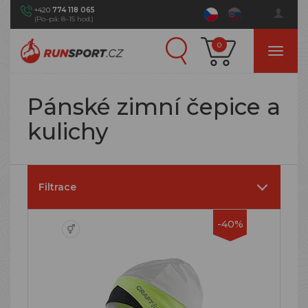
+420
774 118 065
(Po–pá: 8–15 hod.)
0
Pánské zimní čepice a
kulichy
Filtrace
-40%