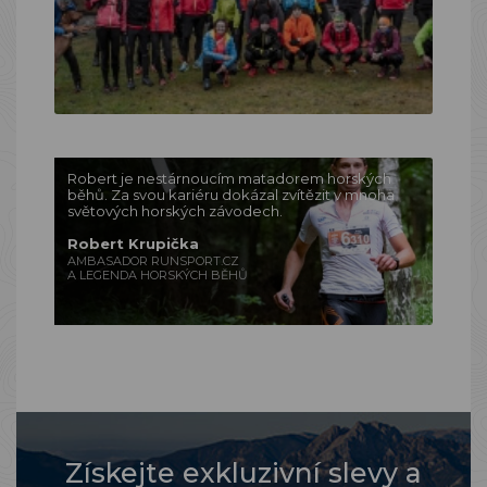
Robert je nestárnoucím matadorem horských
běhů. Za svou kariéru dokázal zvítězit v mnoha
světových horských závodech.
Robert Krupička
AMBASADOR RUNSPORT.CZ
A LEGENDA HORSKÝCH BĚHŮ
Získejte exkluzivní slevy a