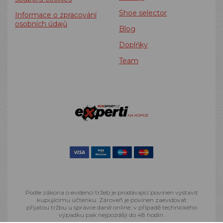
Shoe selector
Informace o zpracování
osobních údajů
Blog
Doplňky
Team
Podle zákona o evidenci tržeb je prodávající povinen vystavit
kupujícímu účtenku. Zároveň je povinen zaevidovat
přijatou tržbu u správce daně online; v případě technického
výpadku pak nejpozději do 48 hodin.