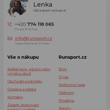
Lenka
Váš expert na kopce
+420
774 118 065
Po–pá: 8–15 hod.
info@runsport.cz
Odpovídáme do 12 hodin
Vše o nákupu
Runsport.cz
Reklamace, vrácení nebo
Boty
výměna zboží
O nás
Obchodní podmínky
Reflective řada
Doprava a platba
Oblečení
Kontakty
Prodejna
Zásady zpracování
Batohy
souborů cookies