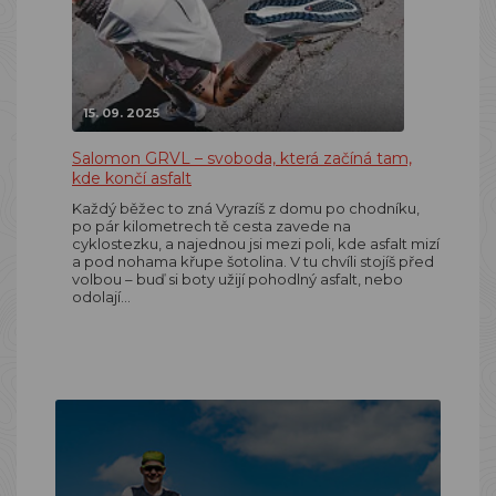
15. 09. 2025
Salomon GRVL – svoboda, která začíná tam,
kde končí asfalt
Každý běžec to zná Vyrazíš z domu po chodníku,
po pár kilometrech tě cesta zavede na
cyklostezku, a najednou jsi mezi poli, kde asfalt mizí
a pod nohama křupe šotolina. V tu chvíli stojíš před
volbou – buď si boty užijí pohodlný asfalt, nebo
odolají…