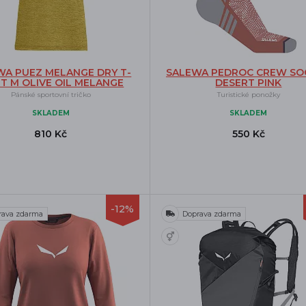
WA PUEZ MELANGE DRY T-
SALEWA PEDROC CREW SO
RT M OLIVE OIL MELANGE
DESERT PINK
Pánské sportovní tričko
Turistické ponožky
SKLADEM
SKLADEM
810 Kč
550 Kč
-12%
rava zdarma
Doprava zdarma