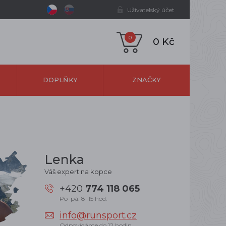
Uživatelský účet
0
0 Kč
DOPLŇKY
ZNAČKY
Lenka
Váš expert na kopce
+420
774 118 065
Po–pá: 8–15 hod.
info@runsport.cz
Odpovídáme do 12 hodin