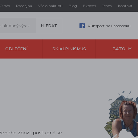
O nás
Prodejna
Vše o nákupu
Blog
Experti
Team
Kontakt
Runsport na Facebooku
OBLEČENÍ
SKIALPINISMUS
BATOHY
oženého zboží, postupně se