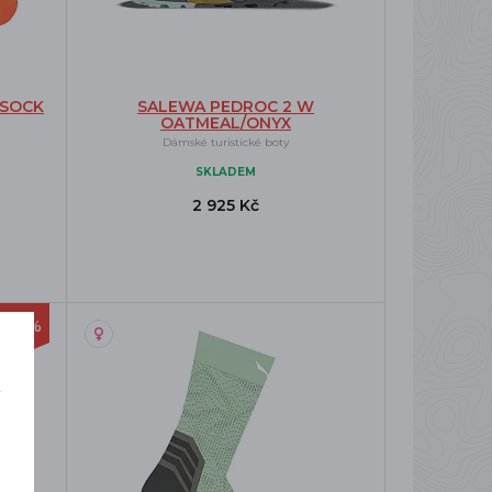
 SOCK
SALEWA PEDROC 2 W
OATMEAL/ONYX
Dámské turistické boty
SKLADEM
2 925 Kč
-12%
í
o