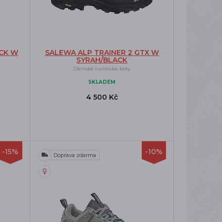
CK W
SALEWA ALP TRAINER 2 GTX W
SYRAH/BLACK
Dámské turistické boty
SKLADEM
4 500 Kč
-15%
-10%
Doprava zdarma