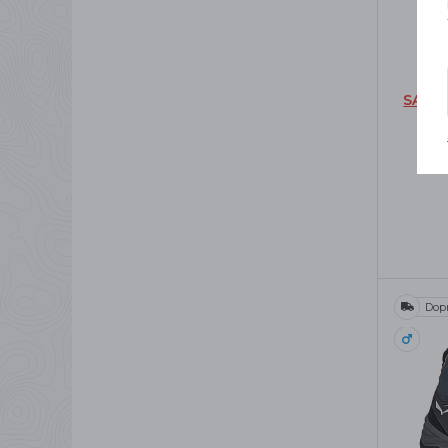
SALE
NA
Dop