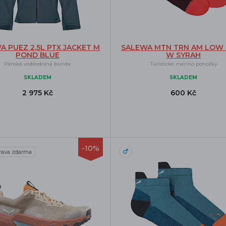
A PUEZ 2,5L PTX JACKET M
SALEWA MTN TRN AM LOW
POND BLUE
W SYRAH
Pánská voděodolná bunda
Turistické merino ponožky
SKLADEM
SKLADEM
2 975 Kč
600 Kč
-10%
rava zdarma