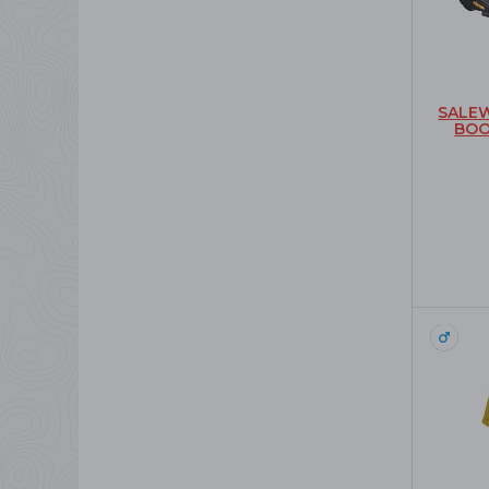
SALEW
BOO