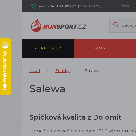
Úvod
+420
774 118 065
(Po–pá: 8–15 hod.)
KOPEC SLEV
BOTY
Úvod
Značky
Salewa
Salewa
Špičková kvalita z Dolomit
Firma Salewa začínala v roce 1950 výrobou k