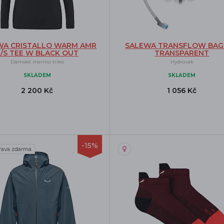
WA CRISTALLO WARM AMR
SALEWA TRANSFLOW BAG 
L/S TEE W BLACK OUT
TRANSPARENT
Dámské merino triko
Hydrovak
SKLADEM
SKLADEM
2 200 Kč
1 056 Kč
-15%
rava zdarma