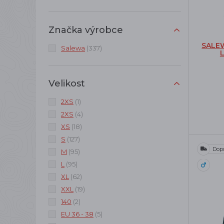
Značka výrobce
SALE
Salewa
(337)
Velikost
2XS
(1)
2XS
(4)
XS
(18)
S
(127)
Dop
M
(95)
L
(95)
XL
(62)
XXL
(19)
140
(2)
EU 36 - 38
(5)