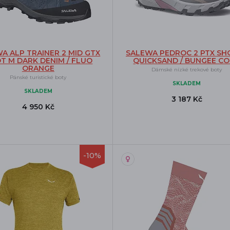
A ALP TRAINER 2 MID GTX
SALEWA PEDROC 2 PTX SH
T M DARK DENIM / FLUO
QUICKSAND / BUNGEE C
ORANGE
Dámské nízké trekové boty
Pánské turistické boty
SKLADEM
SKLADEM
3 187 Kč
4 950 Kč
-10%