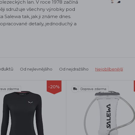
rolezeckých lan. V roce 1978 začíná
ději sdružuje všechny výrobky pod
 Salewa tak, jak ji známe dnes.
ropracované detaily, jednoduchý a
oduktů
Od nejlevnějšího
Od nejdražšího
Nejoblíbenější
-20%
rava zdarma
Doprava zdarma