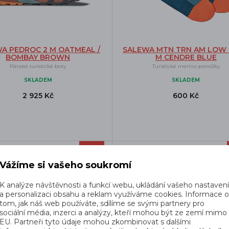
A PEDROC 2 M OATMEAL /
SALEWA MTN TRN AM LOW
BOMBAY BROWN
M CENDRE BLUE
Pánské turistické boty
Turistické merino ponožky
SKLADEM
SKLADEM
2 925 Kč
600 Kč
-17%
rava zdarma
Doprava zdarma
Vážíme si vašeho soukromí
K analýze návštěvnosti a funkcí webu, ukládání vašeho nastaven
a personalizaci obsahu a reklam využíváme cookies. Informace 
tom, jak náš web používáte, sdílíme se svými partnery pro
sociální média, inzerci a analýzy, kteří mohou být ze zemí mimo
EU. Partneři tyto údaje mohou zkombinovat s dalšími