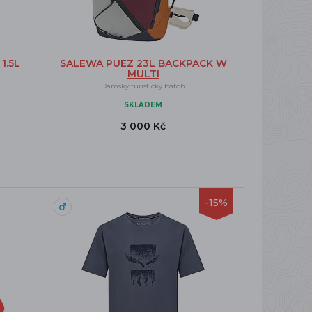
1.5L
SALEWA PUEZ 23L BACKPACK W
MULTI
Dámský turistický batoh
SKLADEM
3 000 Kč
-15%