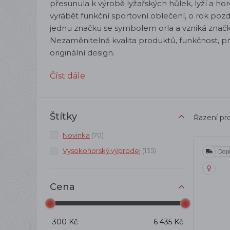
přesunula k výrobě lyžařských hůlek, lyží a ho
vyrábět funkční sportovní oblečení, o rok poz
jednu značku se symbolem orla a vzniká značka
Nezaměnitelná kvalita produktů, funkčnost, p
originální design.
Číst dále
Štítky
Řazení pr
Novinka
(70)
Vysokohorský výprodej
(135)
Dop
Cena
300 Kč
6 435 Kč