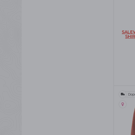
SALE
SHI
Dop