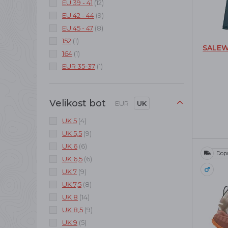
EU 39 - 41
(12)
EU 42 - 44
(9)
EU 45 - 47
(8)
152
(1)
SALEW
164
(1)
EUR 35-37
(1)
Velikost bot
EUR
UK
UK 5
(4)
UK 5,5
(9)
UK 6
(6)
Dop
UK 6,5
(6)
UK 7
(9)
UK 7,5
(8)
UK 8
(14)
UK 8,5
(9)
UK 9
(5)