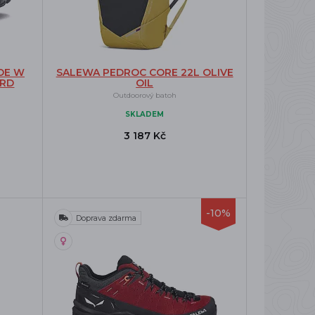
OE W
SALEWA PEDROC CORE 22L OLIVE
ORD
OIL
Outdoorový batoh
SKLADEM
3 187 Kč
-10%
Doprava zdarma