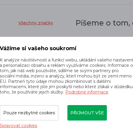
Píšeme o tom,
Všechny značky
Vážíme si vašeho soukromí
K analýze návštěvnosti a funkcí webu, ukládání vašeho nastaven
a personalizaci obsahu a reklam využíváme cookies. Informace 
tom, jak náš web používáte, sdílíme se svými partnery pro
30. 09. 2025
sociální média, inzerci a analýzy, kteří mohou být ze zemí mimo
EU. Partneři tyto údaje mohou zkombinovat s dalšími
informacemi, které jste jim poskytli nebo které získali v důsledku
toho, že používáte jejich služby.
Podrobné informace
Pouze nezbytné cookies
PŘIJMOUT VŠE
Spravovat cookies
15. 09. 2025