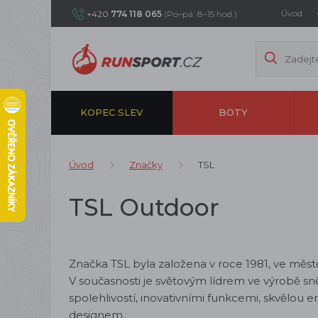
Úvod
+420
774 118 065
(Po–pá: 8–15 hod.)
KOPEC SLEV
BOTY
Úvod
Značky
TSL
TSL Outdoor
Značka TSL byla založena v roce 1981, ve městě
V současnosti je světovým lídrem ve výrobě sněž
spolehlivostí, inovativními funkcemi, skvělou 
designem.