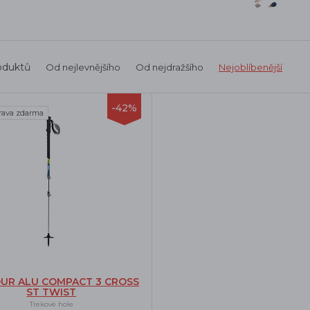
oduktů
Od nejlevnějšího
Od nejdražšího
Nejoblíbenější
-42%
rava zdarma
OUR ALU COMPACT 3 CROSS
ST TWIST
Trekové hole