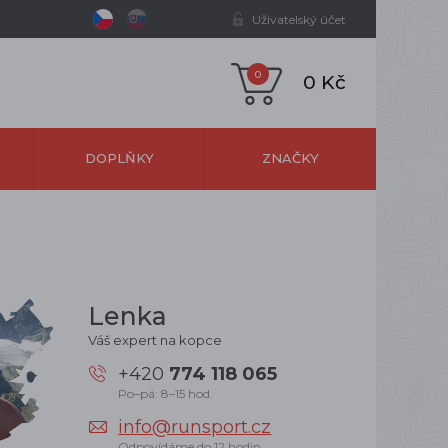
Uživatelský účet
0
0 Kč
DOPLŇKY
ZNAČKY
Lenka
Váš expert na kopce
+420
774 118 065
Po–pá: 8–15 hod.
info@runsport.cz
Odpovídáme do 12 hodin