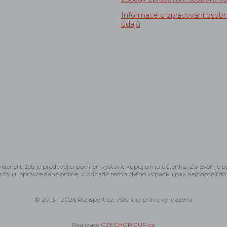
Informace o zpracování osobn
údajů
idenci tržeb je prodávající povinen vystavit kupujícímu účtenku. Zároveň je 
tržbu u správce daně online; v případě technického výpadku pak nejpozději do
© 2013 - 2026 Runsport.cz, všechna práva vyhrazena
Realizace
CZECHGROUP.cz