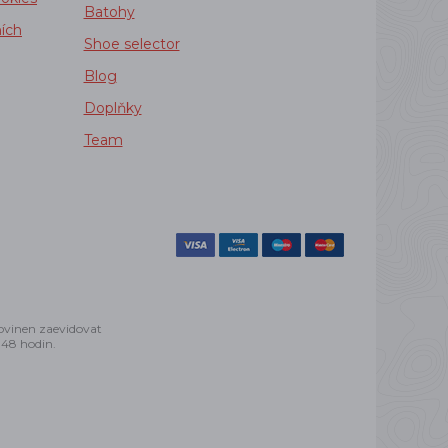
Batohy
ích
Shoe selector
Blog
Doplňky
Team
povinen zaevidovat
 48 hodin.