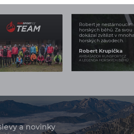
Robert je nestárnoucí
horských běhů. Za svou 
dokázal zvítězit v mnoh
horských závodech.
Robert Krupička
AMBASADOR RUNSPORT.CZ
A LEGENDA HORSKÝCH BĚHŮ
slevy a novinky