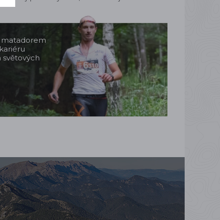
m matadorem
kariéru
a světových