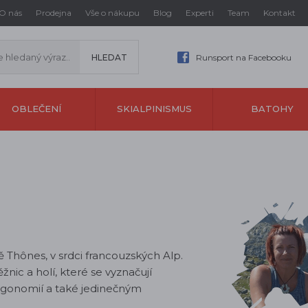
O nás
Prodejna
Vše o nákupu
Blog
Experti
Team
Kontakt
Runsport na Facebooku
OBLEČENÍ
SKIALPINISMUS
BATOHY
 Thônes, v srdci francouzských Alp.
nic a holí, které se vyznačují
ergonomií a také jedinečným