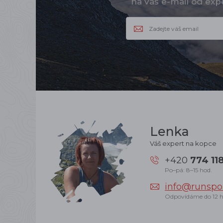
na váš e-mail od ex
Lenka
Váš expert na kopce
+420
774 11
Po–pá: 8–15 hod.
info@runspor
Odpovídáme do 12 h