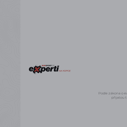
Podle zákona o ev
přijatou 