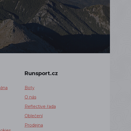
Runsport.cz
měna
Boty
O nás
Reflective řada
Oblečení
Prodejna
okies