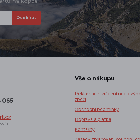
pertů na kopce
Vše o nákupu
Reklamace, vrácení nebo vý
zboží
8 065
Obchodní podmínky
t.cz
Doprava a platba
odin
Kontakty
Zásady zpracování souborů co