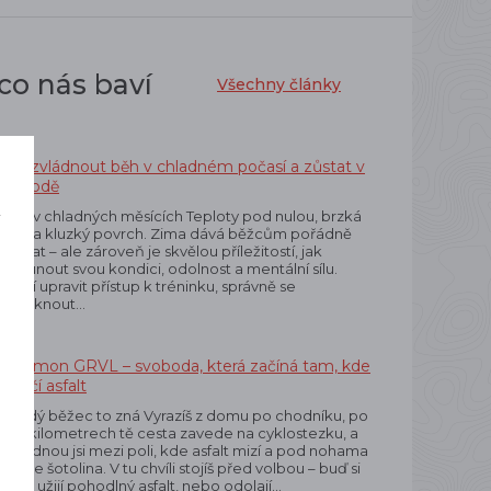
co nás baví
Všechny články
Jak zvládnout běh v chladném počasí a zůstat v
pohodě
Běh v chladných měsících Teploty pod nulou, brzká
í
tma a kluzký povrch. Zima dává běžcům pořádně
o
zabrat – ale zároveň je skvělou příležitostí, jak
posunout svou kondici, odolnost a mentální sílu.
Stačí upravit přístup k tréninku, správně se
obléknout…
Salomon GRVL – svoboda, která začíná tam, kde
končí asfalt
Každý běžec to zná Vyrazíš z domu po chodníku, po
pár kilometrech tě cesta zavede na cyklostezku, a
najednou jsi mezi poli, kde asfalt mizí a pod nohama
křupe šotolina. V tu chvíli stojíš před volbou – buď si
boty užijí pohodlný asfalt, nebo odolají…