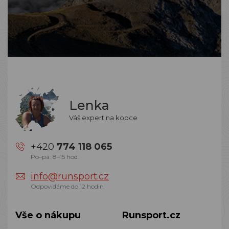
Lenka
Váš expert na kopce
+420
774 118 065
Po–pá: 8–15 hod.
info@runsport.cz
Odpovídáme do 12 hodin
Vše o nákupu
Runsport.cz