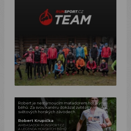
Robert je nestárnoucím matadorem horských
běhů. Za svou kariéru dokázal zvítězit v mnoha
světových horských závodech.
Robert Krupička
AMBASADOR RUNSPORT.CZ
A LEGENDA HORSKÝCH BĚHŮ