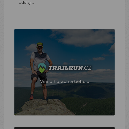
odolají…
Vše o horách a běhu…