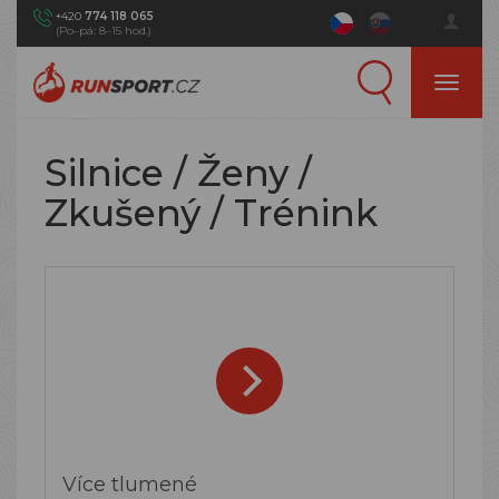
+420
774 118 065
(Po–pá: 8–15 hod.)
Silnice / Ženy /
Zkušený / Trénink
Více tlumené