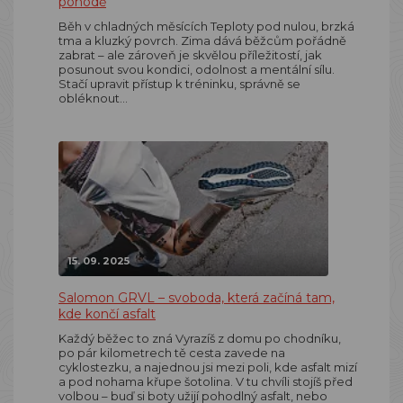
pohodě
Běh v chladných měsících Teploty pod nulou, brzká
tma a kluzký povrch. Zima dává běžcům pořádně
zabrat – ale zároveň je skvělou příležitostí, jak
posunout svou kondici, odolnost a mentální sílu.
Stačí upravit přístup k tréninku, správně se
obléknout…
15. 09. 2025
Salomon GRVL – svoboda, která začíná tam,
kde končí asfalt
Každý běžec to zná Vyrazíš z domu po chodníku,
po pár kilometrech tě cesta zavede na
cyklostezku, a najednou jsi mezi poli, kde asfalt mizí
a pod nohama křupe šotolina. V tu chvíli stojíš před
volbou – buď si boty užijí pohodlný asfalt, nebo