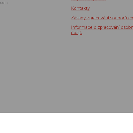
odin
Kontakty
Zásady zpracování souborů co
Informace o zpracování osobn
údajů
idenci tržeb je prodávající povinen vystavit kupujícímu účtenku. Zároveň je 
tržbu u správce daně online; v případě technického výpadku pak nejpozději do