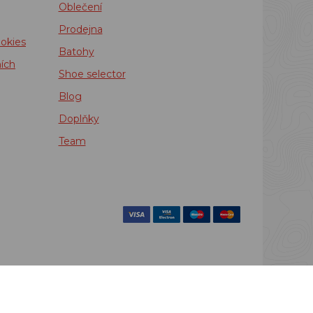
Oblečení
Prodejna
okies
Batohy
ích
Shoe selector
Blog
Doplňky
Team
povinen zaevidovat
 48 hodin.