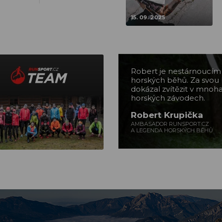
15. 09. 2025
Robert je nestárnoucí
horských běhů. Za svou 
dokázal zvítězit v mnoh
horských závodech.
Robert Krupička
AMBASADOR RUNSPORT.CZ
A LEGENDA HORSKÝCH BĚHŮ