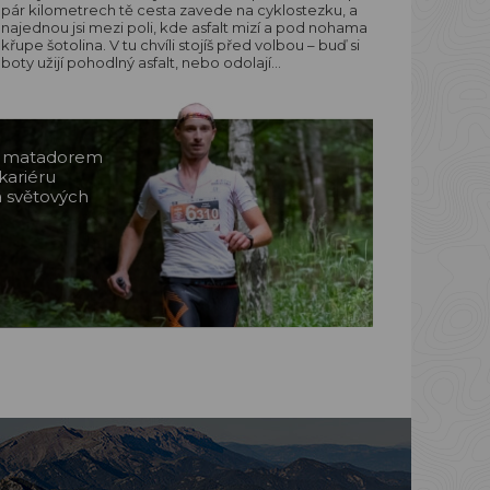
pár kilometrech tě cesta zavede na cyklostezku, a
najednou jsi mezi poli, kde asfalt mizí a pod nohama
křupe šotolina. V tu chvíli stojíš před volbou – buď si
boty užijí pohodlný asfalt, nebo odolají…
m matadorem
kariéru
a světových