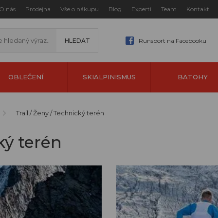
O nás
Prodejna
Vše o nákupu
Blog
Experti
Team
Kontakt
Runsport na Facebooku
OBLEČENÍ
SKIALPINISMUS
BATOHY
Trail / Ženy / Technický terén
ký terén