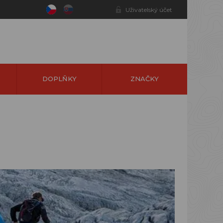
Uživatelský účet
DOPLŇKY
ZNAČKY