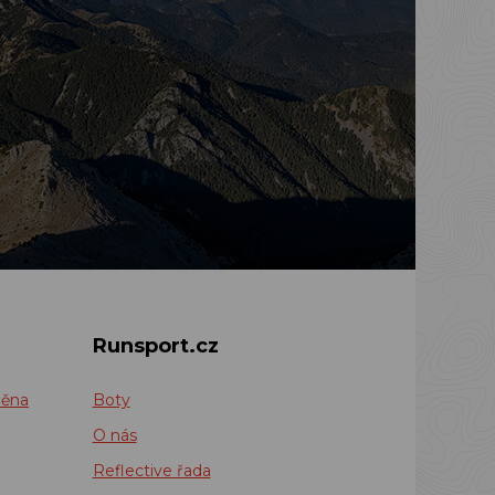
Runsport.cz
měna
Boty
O nás
Reflective řada