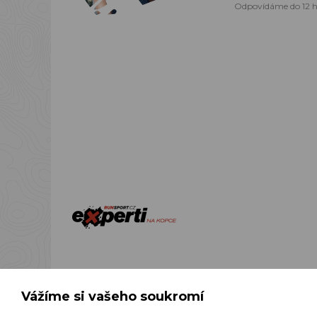
Odpovídáme do 12 h
Podle zákona o ev
přijatou 
Vážíme si vašeho soukromí