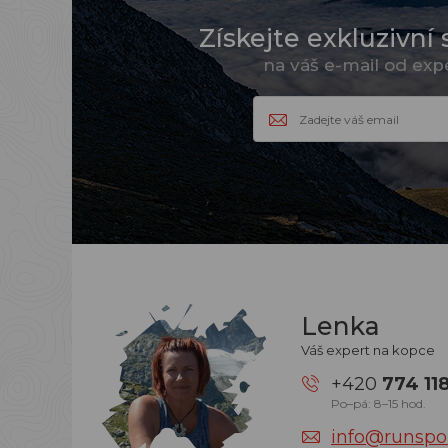
Získejte exkluzivní 
na váš e-mail od ex
Lenka
Váš expert na kopce
+420
774 11
Po–pá: 8–15 hod.
info@runspor