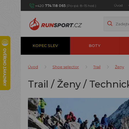
Úvod
+420
774 118 065
(Po–pá: 8–15 hod.)
KOPEC SLEV
BOTY
Úvod
Shoe selector
Trail
Ženy
Trail / Ženy / Technic