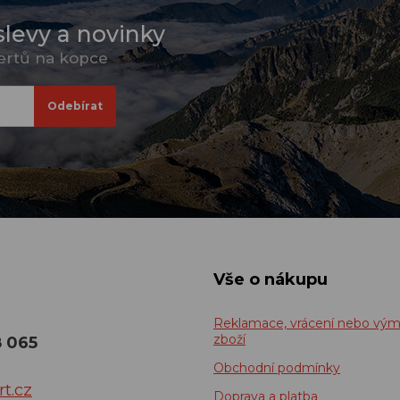
slevy a novinky
pertů na kopce
Vše o nákupu
Reklamace, vrácení nebo vý
zboží
8 065
Obchodní podmínky
t.cz
Doprava a platba