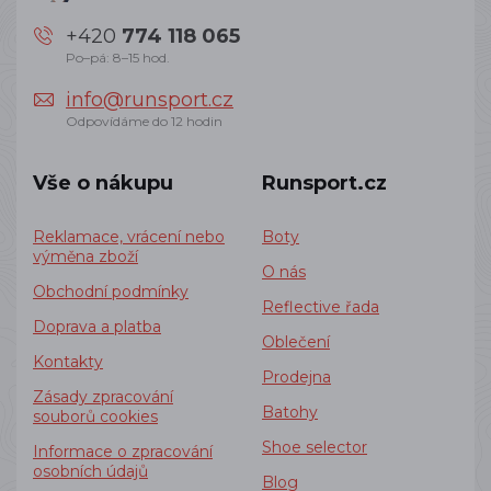
+420
774 118 065
Po–pá: 8–15 hod.
info@runsport.cz
Odpovídáme do 12 hodin
Vše o nákupu
Runsport.cz
Reklamace, vrácení nebo
Boty
výměna zboží
O nás
Obchodní podmínky
Reflective řada
Doprava a platba
Oblečení
Kontakty
Prodejna
Zásady zpracování
Batohy
souborů cookies
Shoe selector
Informace o zpracování
osobních údajů
Blog