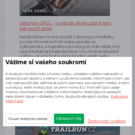
15. 09. 2025
Salomon GRVL – svoboda, která začíná tam,
kde končí asfalt
Každý běžec to zná Vyrazíš z domu po chodníku,
po pár kilometrech tě cesta zavede na
cyklostezku, a najednou jsi mezi poli, kde asfalt mizí
a pod nohama křupe šotolina. V tu chvíli stojíš před
volbou – buď si boty užijí pohodlný asfalt, nebo
odolají…
Vážíme si vašeho soukromí
K analýze návštěvnosti a funkcí webu, ukládání vašeho nastavení a
personalizaci obsahu a reklam využíváme cookies. Informace o tom, jak
náš web používáte, sdílíme se svými partnery pro sociální média, inzerci
a analýzy, kteří mohou být ze zemí mimo EU. Partneři tyto údaje
mohou zkombinovat s dalšími informacemi, které jste jim poskytli
nebo které získali v důsledku toho, že používáte jejich služby.
Podrobné
informace
Pouze nezbytné cookies
PŘIJMOUT VŠE
Spravovat cookies