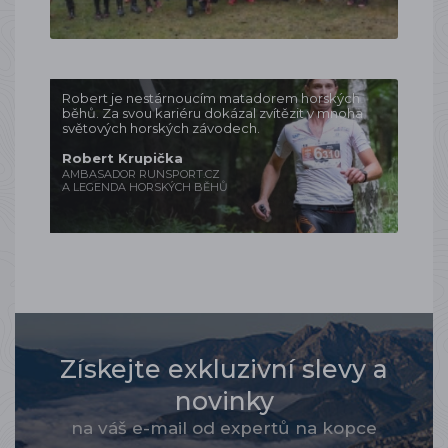
Robert je nestárnoucím matadorem horských
běhů. Za svou kariéru dokázal zvítězit v mnoha
světových horských závodech.
Robert Krupička
AMBASADOR RUNSPORT.CZ
A LEGENDA HORSKÝCH BĚHŮ
Získejte exkluzivní slevy a
novinky
na váš e-mail od expertů na kopce