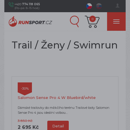
+420
774 118 065
(Po–pá: 8–15 hod.)
0
Trail / Ženy / Swimrun
-30%
Salomon Sense Pro 4 W Bluebird/white
Dámské trailovky do měkčího terénu Trailové boty Salomon
Sense Pro 4 jsou ideální volbou…
3 850 Kč
Detail
2 695 Kč