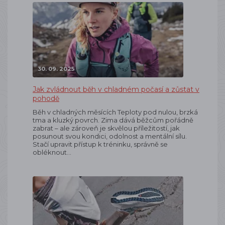
30. 09. 2025
Jak zvládnout běh v chladném počasí a zůstat v
pohodě
Běh v chladných měsících Teploty pod nulou, brzká
tma a kluzký povrch. Zima dává běžcům pořádně
zabrat – ale zároveň je skvělou příležitostí, jak
posunout svou kondici, odolnost a mentální sílu.
Stačí upravit přístup k tréninku, správně se
obléknout…