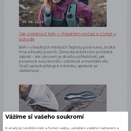
30. 09. 2025
Jak zvládnout běh v chladném počasí a zůstat v
pohodě
Běh v chladných měsících Teploty pod nulou, brzká
tma a kluzký povrch. Zima dává běžcům pořádně
zabrat – ale zároveň je skvělou příležitostí, jak
posunout svou kondici, odolnost a mentální sílu.
Stačí upravit přístup k tréninku, správně se
obléknout…
Vážíme si vašeho soukromí
15. 09. 2025
K analýze návštěvnosti a funkcí webu, ukládání vašeho nastavení a