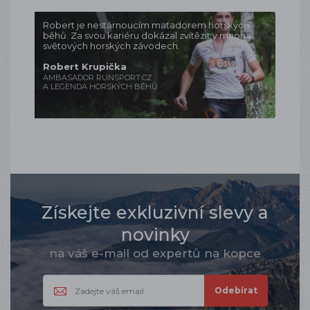
Robert je nestárnoucím matadorem horských
běhů. Za svou kariéru dokázal zvítězit v mnoha
světových horských závodech.
Robert Krupička
AMBASADOR RUNSPORT.CZ
A LEGENDA HORSKÝCH BĚHŮ
Získejte exkluzivní slevy a
novinky
na váš e-mail od expertů na kopce