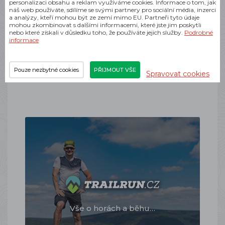
personalizaci obsahu a reklam využíváme cookies. Informace o tom, jak
Salomon GRVL – svoboda, která začíná tam,
náš web používáte, sdílíme se svými partnery pro sociální média, inzerci
kde končí asfalt
a analýzy, kteří mohou být ze zemí mimo EU. Partneři tyto údaje
mohou zkombinovat s dalšími informacemi, které jste jim poskytli
Každý běžec to zná Vyrazíš z domu po chodníku,
nebo které získali v důsledku toho, že používáte jejich služby.
Podrobné
po pár kilometrech tě cesta zavede na
informace
cyklostezku, a najednou jsi mezi poli, kde asfalt mizí
a pod nohama křupe šotolina. V tu chvíli stojíš před
volbou – buď si boty užijí pohodlný asfalt, nebo
Pouze nezbytné cookies
PŘIJMOUT VŠE
odolají…
Spravovat cookies
Vše o horách a běhu…