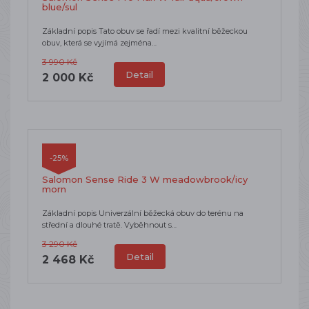
blue/sul
Základní popis Tato obuv se řadí mezi kvalitní běžeckou
obuv, která se vyjímá zejména…
3 990 Kč
Detail
2 000 Kč
-25%
Salomon Sense Ride 3 W meadowbrook/icy
morn
Základní popis Univerzální běžecká obuv do terénu na
střední a dlouhé tratě. Vyběhnout s…
3 290 Kč
Detail
2 468 Kč