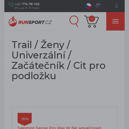
+420
774 118 065
(Po–pá: 8–15 hod.)
0
Trail / Ženy /
Univerzální /
Začátečník / Cit pro
podložku
-50%
Salomon Sense Pro Max W fair aqua/crown