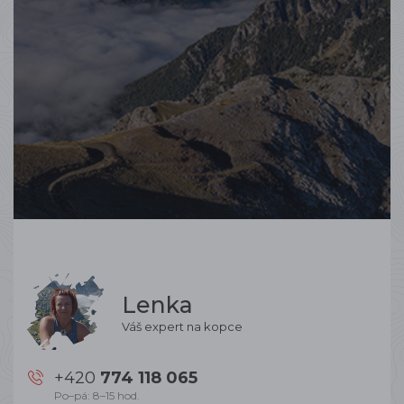
Lenka
Váš expert na kopce
+420
774 118 065
Po–pá: 8–15 hod.