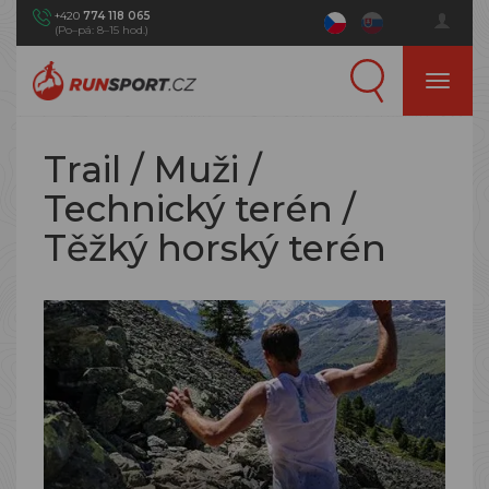
+420
774 118 065
(Po–pá: 8–15 hod.)
Trail / Muži /
Technický terén /
Těžký horský terén