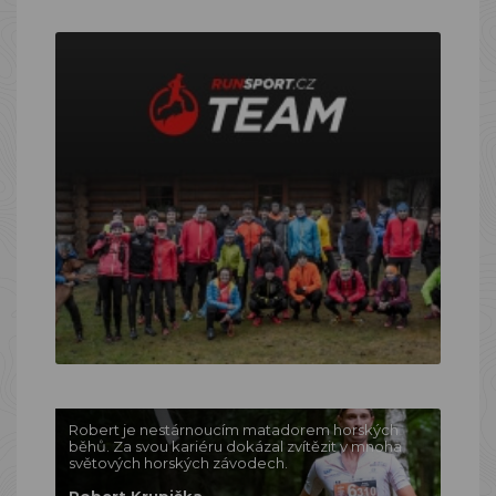
Robert je nestárnoucím matadorem horských
běhů. Za svou kariéru dokázal zvítězit v mnoha
světových horských závodech.