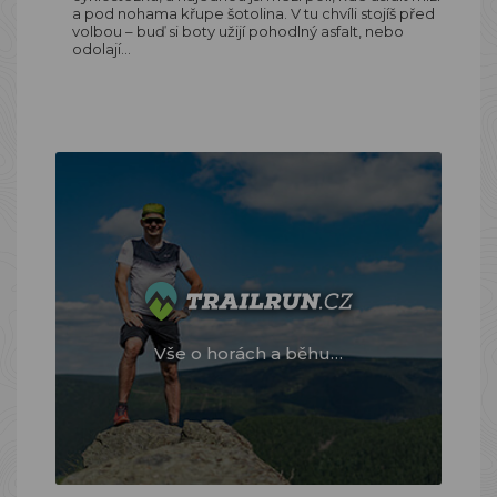
a pod nohama křupe šotolina. V tu chvíli stojíš před
volbou – buď si boty užijí pohodlný asfalt, nebo
odolají…
Vše o horách a běhu…