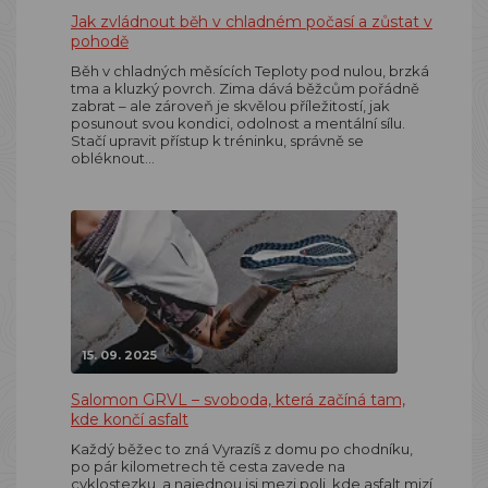
Jak zvládnout běh v chladném počasí a zůstat v
pohodě
Běh v chladných měsících Teploty pod nulou, brzká
tma a kluzký povrch. Zima dává běžcům pořádně
zabrat – ale zároveň je skvělou příležitostí, jak
posunout svou kondici, odolnost a mentální sílu.
Stačí upravit přístup k tréninku, správně se
obléknout…
15. 09. 2025
Salomon GRVL – svoboda, která začíná tam,
kde končí asfalt
Každý běžec to zná Vyrazíš z domu po chodníku,
po pár kilometrech tě cesta zavede na
cyklostezku, a najednou jsi mezi poli, kde asfalt mizí