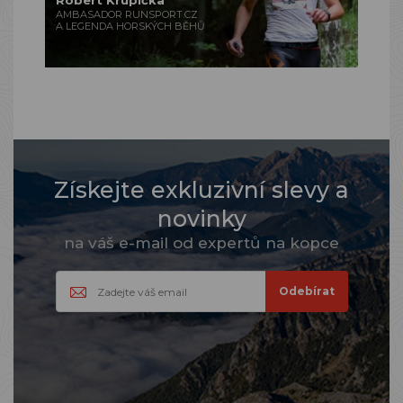
Robert Krupička
AMBASADOR RUNSPORT.CZ
A LEGENDA HORSKÝCH BĚHŮ
Získejte exkluzivní slevy a
novinky
na váš e-mail od expertů na kopce