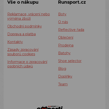
Vše o nákupu
Runsport.cz
Reklamace, vrácení nebo
Boty
výměna zboží
O nás
Obchodní podmínky
Reflective řada
Doprava a platba
Oblečení
Kontakty
Prodejna
Zásady zpracování
Batohy
souborů cookies
Shoe selector
Informace o zpracování
osobních údajů
Blog
Doplňky
Team