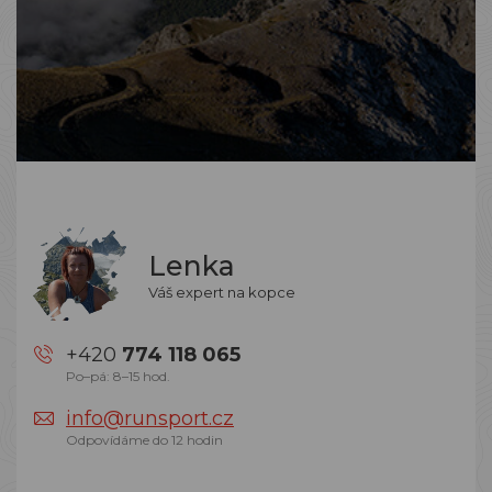
Lenka
Váš expert na kopce
+420
774 118 065
Po–pá: 8–15 hod.
info@runsport.cz
Odpovídáme do 12 hodin