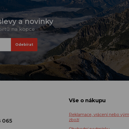
slevy a novinky
pertů na kopce
Vše o nákupu
Reklamace, vrácení nebo vý
zboží
8 065