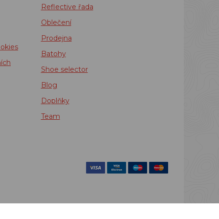
Reflective řada
Oblečení
Prodejna
okies
Batohy
ích
Shoe selector
Blog
Doplňky
Team
povinen zaevidovat
 48 hodin.