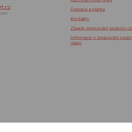
Obchodní podmínky
t.cz
Doprava a platba
odin
Kontakty
Zásady zpracování souborů co
Informace o zpracování osobn
údajů
idenci tržeb je prodávající povinen vystavit kupujícímu účtenku. Zároveň je 
tržbu u správce daně online; v případě technického výpadku pak nejpozději do