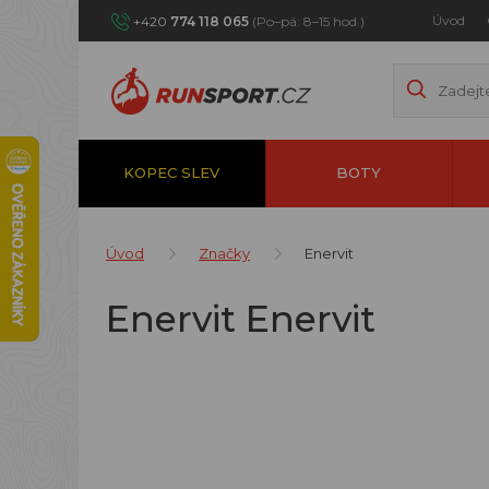
Úvod
+420
774 118 065
(Po–pá: 8–15 hod.)
KOPEC SLEV
BOTY
Úvod
Značky
Enervit
Enervit Enervit