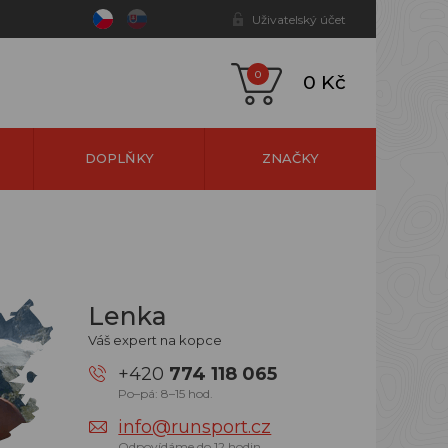
Uživatelský účet
0
0 Kč
DOPLŇKY
ZNAČKY
Lenka
Váš expert na kopce
+420
774 118 065
Po–pá: 8–15 hod.
info@runsport.cz
Odpovídáme do 12 hodin