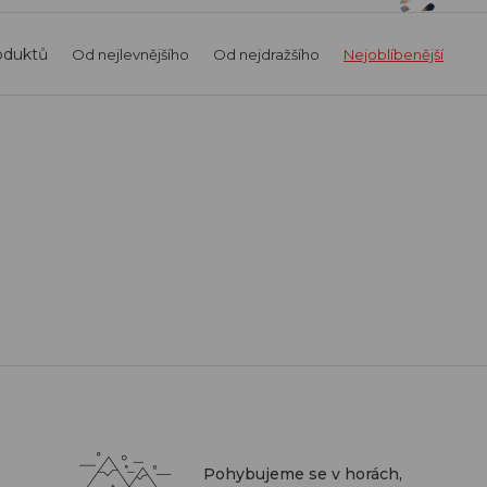
oduktů
Od nejlevnějšího
Od nejdražšího
Nejoblíbenější
Pohybujeme se v horách,