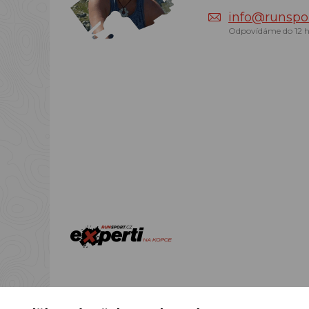
info@runspor
Odpovídáme do 12 h
Podle zákona o ev
přijatou 