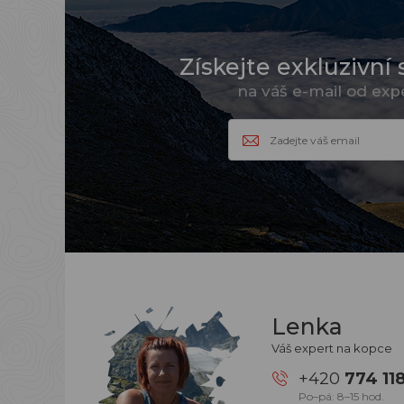
Získejte exkluzivní 
na váš e-mail od ex
Lenka
Váš expert na kopce
+420
774 11
Po–pá: 8–15 hod.