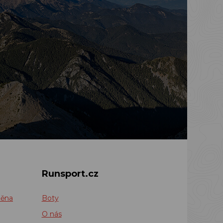
Runsport.cz
měna
Boty
O nás