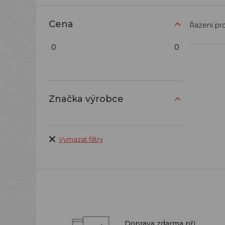
Cena
Řazení pr
0
0
Značka výrobce
Vymazat filtry
Doprava zdarma při