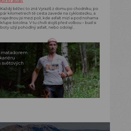
končí asfalt
Každý běžec to zná Vyrazíš z domu po chodníku, po
pár kilometrech tě cesta zavede na cyklostezku, a
najednou jsi mezi poli, kde asfalt mizí a pod nohama
křupe šotolina. V tu chvíli stojíš před volbou – buď si
boty užijí pohodlný asfalt, nebo odolají…
m matadorem
kariéru
a světových