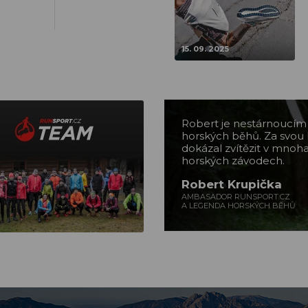
15. 09. 2025
Robert je nestárnoucí
horských běhů. Za svou 
dokázal zvítězit v mnoh
horských závodech.
Robert Krupička
AMBASADOR RUNSPORT.CZ
A LEGENDA HORSKÝCH BĚHŮ