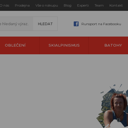
O nás
Prodejna
Vše o nákupu
Blog
Experti
Team
Kontakt
Runsport na Facebooku
OBLEČENÍ
SKIALPINISMUS
BATOHY