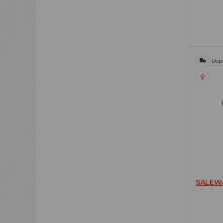
Dop
SALEW