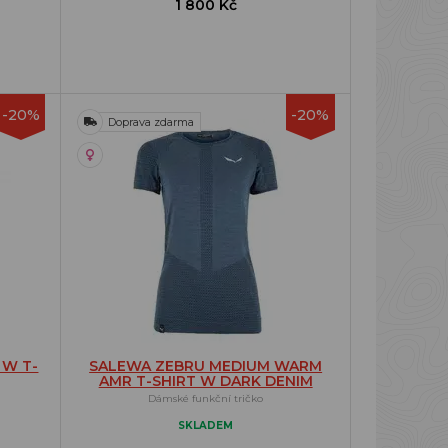
1 800 Kč
-20%
-20%
Doprava zdarma
 W T-
SALEWA ZEBRU MEDIUM WARM
AMR T-SHIRT W DARK DENIM
Dámské funkční tričko
SKLADEM