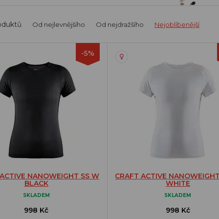
oduktů
Od nejlevnějšího
Od nejdražšího
Nejoblíbenější
-5%
 ACTIVE NANOWEIGHT SS W
CRAFT ACTIVE NANOWEIGHT
BLACK
WHITE
SKLADEM
SKLADEM
998 Kč
998 Kč