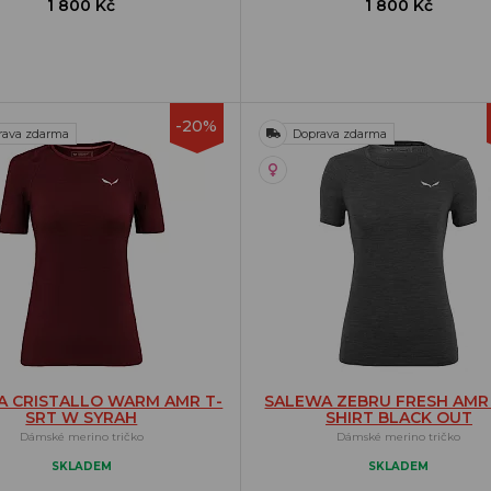
1 800 Kč
1 800 Kč
-20%
rava zdarma
Doprava zdarma
A CRISTALLO WARM AMR T-
SALEWA ZEBRU FRESH AMR
SRT W SYRAH
SHIRT BLACK OUT
Dámské merino tričko
Dámské merino tričko
SKLADEM
SKLADEM