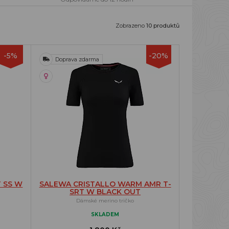
Zobrazeno
10 produktů
-5%
-20%
Doprava zdarma
 SS W
SALEWA CRISTALLO WARM AMR T-
SRT W BLACK OUT
Dámské merino tričko
SKLADEM