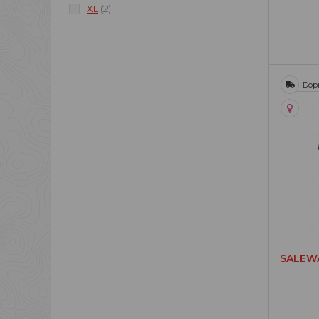
XL
(2)
Dop
SALEW