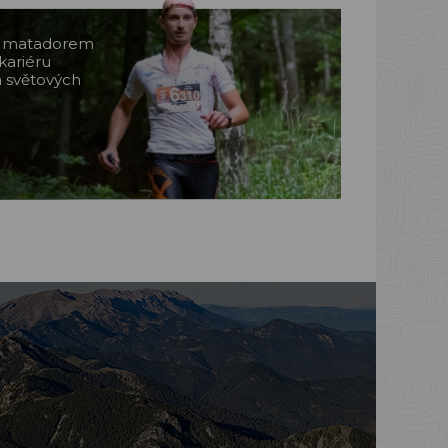
m matadorem
kariéru
a světových