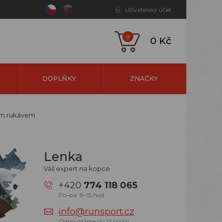
Uživatelský účet
0
0 Kč
DOPLŇKY
ZNAČKY
kým rukávem
Lenka
Váš expert na kopce
+420
774 118 065
Po–pá: 8–15 hod.
info@runsport.cz
Odpovídáme do 12 hodin