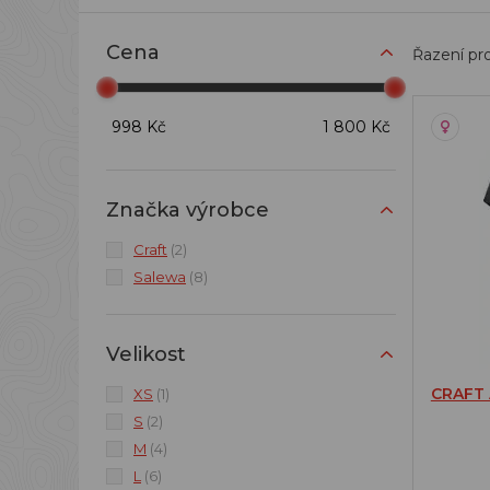
Cena
Řazení pr
998 Kč
1 800 Kč
Značka výrobce
Craft
(2)
Salewa
(8)
Velikost
CRAFT
XS
(1)
S
(2)
M
(4)
L
(6)