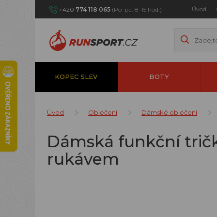
Úvod
+420
774 118 065
(Po–pá: 8–15 hod.)
KOPEC SLEV
BOTY
Úvod
Oblečení
Dámské oblečení
Dámská funkční trič
rukávem