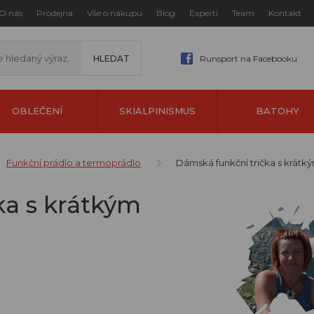
O nás
Prodejna
Vše o nákupu
Blog
Experti
Team
Kontakt
Runsport na Facebooku
OBLEČENÍ
SKIALPINISMUS
BATOHY
Funkční prádlo a termoprádlo
Dámská funkční trička s krát
ka s krátkým