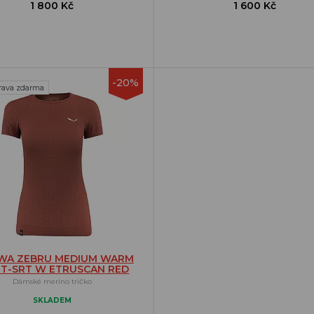
1 800 Kč
1 600 Kč
-20%
rava zdarma
WA ZEBRU MEDIUM WARM
 T-SRT W ETRUSCAN RED
Dámské merino tričko
SKLADEM