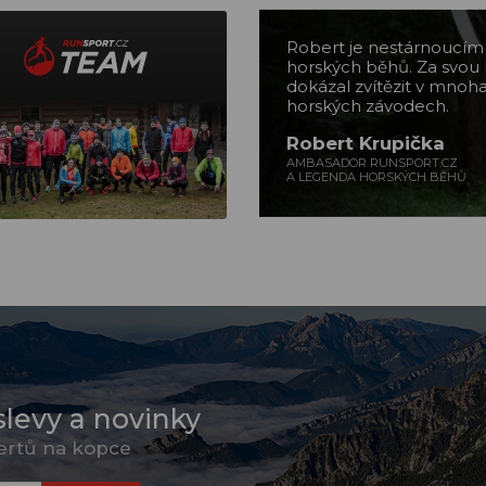
Robert je nestárnoucí
horských běhů. Za svou 
dokázal zvítězit v mnoh
horských závodech.
Robert Krupička
AMBASADOR RUNSPORT.CZ
A LEGENDA HORSKÝCH BĚHŮ
slevy a novinky
pertů na kopce