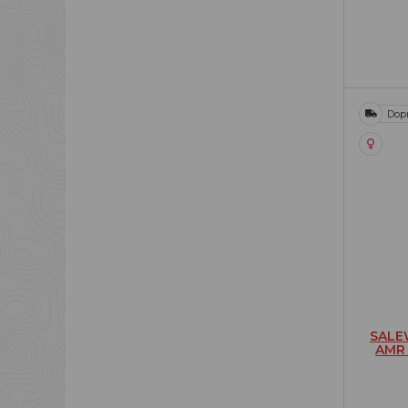
Dop
SALE
AMR