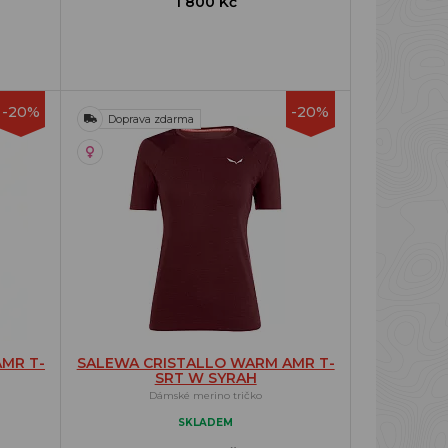
1 800 Kč
-20%
-20%
Doprava zdarma
MR T-
SALEWA CRISTALLO WARM AMR T-
SRT W SYRAH
Dámské merino tričko
SKLADEM