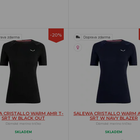
-20%
rava zdarma
Doprava zdarma
A CRISTALLO WARM AMR T-
SALEWA CRISTALLO WARM A
SRT W BLACK OUT
SRT W NAVY BLAZER
Dámské merino tričko
Dámské merino tričko
SKLADEM
SKLADEM