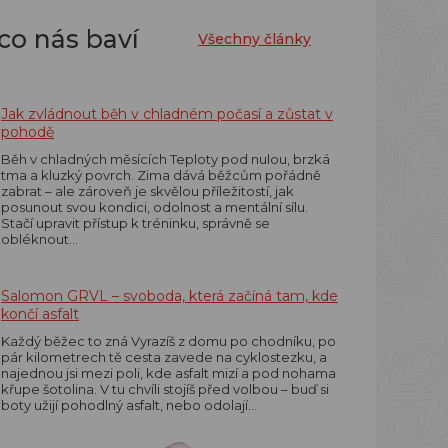
co nás baví
Všechny články
Jak zvládnout běh v chladném počasí a zůstat v
pohodě
Běh v chladných měsících Teploty pod nulou, brzká
tma a kluzký povrch. Zima dává běžcům pořádně
zabrat – ale zároveň je skvělou příležitostí, jak
posunout svou kondici, odolnost a mentální sílu.
Stačí upravit přístup k tréninku, správně se
obléknout…
Salomon GRVL – svoboda, která začíná tam, kde
končí asfalt
Každý běžec to zná Vyrazíš z domu po chodníku, po
pár kilometrech tě cesta zavede na cyklostezku, a
najednou jsi mezi poli, kde asfalt mizí a pod nohama
křupe šotolina. V tu chvíli stojíš před volbou – buď si
boty užijí pohodlný asfalt, nebo odolají…