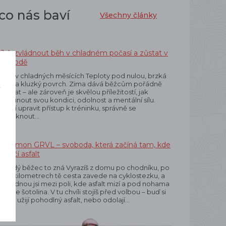
co nás baví
Všechny články
Jak zvládnout běh v chladném počasí a zůstat v
pohodě
Běh v chladných měsících Teploty pod nulou, brzká
tma a kluzký povrch. Zima dává běžcům pořádně
í
zabrat – ale zároveň je skvělou příležitostí, jak
o
posunout svou kondici, odolnost a mentální sílu.
Stačí upravit přístup k tréninku, správně se
obléknout…
Salomon GRVL – svoboda, která začíná tam, kde
končí asfalt
Každý běžec to zná Vyrazíš z domu po chodníku, po
pár kilometrech tě cesta zavede na cyklostezku, a
najednou jsi mezi poli, kde asfalt mizí a pod nohama
křupe šotolina. V tu chvíli stojíš před volbou – buď si
boty užijí pohodlný asfalt, nebo odolají…