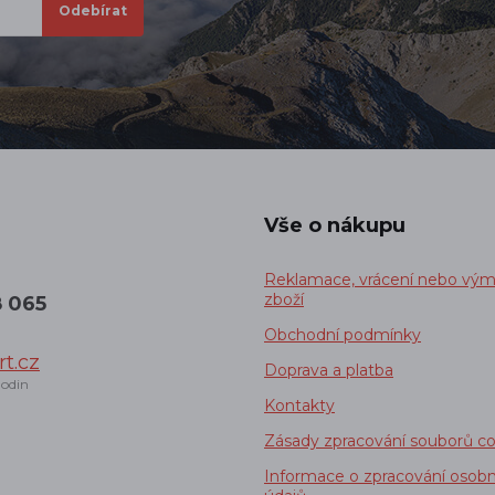
Vše o nákupu
Reklamace, vrácení nebo vý
zboží
8 065
Obchodní podmínky
t.cz
Doprava a platba
odin
Kontakty
Zásady zpracování souborů co
Informace o zpracování osobn