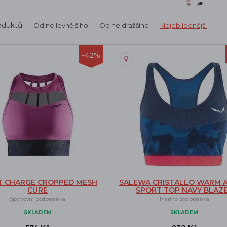
oduktů
Od nejlevnějšího
Od nejdražšího
Nejoblíbenější
-42%
T CHARGE CROPPED MESH
SALEWA CRISTALLO WARM 
CURE
SPORT TOP NAVY BLAZ
Sportovní podprsenka
Merino podprsenka
SKLADEM
SKLADEM