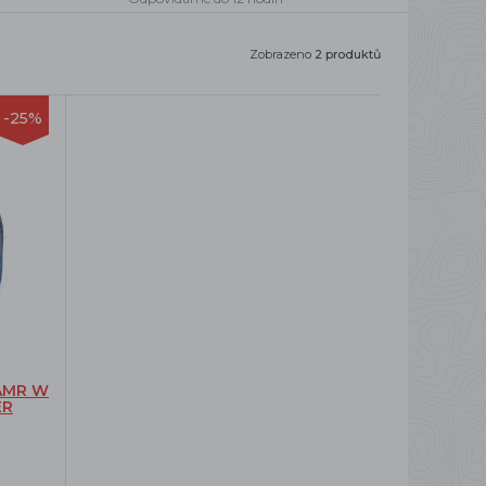
Zobrazeno
2 produktů
-25%
AMR W
ER