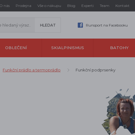
O nás
Prodejna
Vše o nákupu
Blog
Experti
Team
Kontakt
Runsport na Facebooku
OBLEČENÍ
SKIALPINISMUS
BATOHY
Funkční prádlo a termoprádlo
Funkční podprsenky