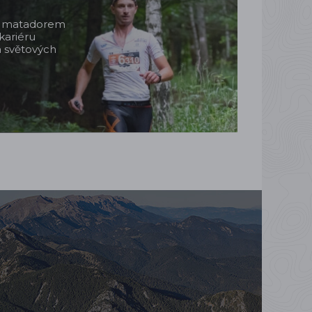
m matadorem
kariéru
a světových