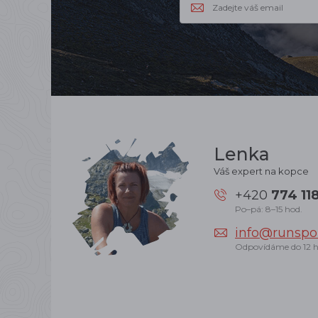
Lenka
Váš expert na kopce
+420
774 11
Po–pá: 8–15 hod.
info@runspor
Odpovídáme do 12 h