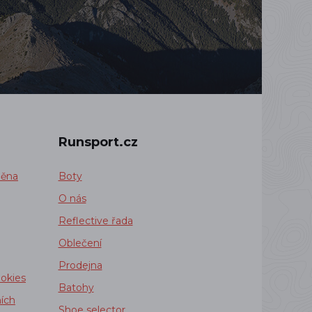
Runsport.cz
měna
Boty
O nás
Reflective řada
Oblečení
Prodejna
okies
Batohy
ích
Shoe selector