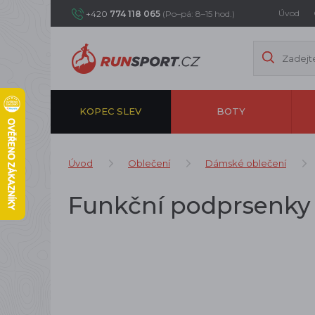
Úvod
+420
774 118 065
(Po–pá: 8–15 hod.)
KOPEC SLEV
BOTY
Úvod
Oblečení
Dámské oblečení
Funkční podprsenky