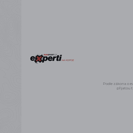
Podle zákona o ev
přijatou 