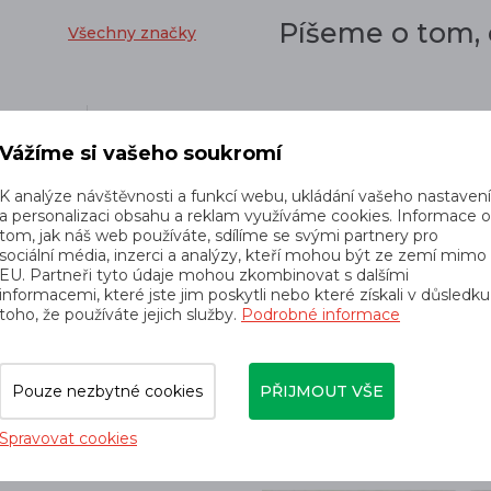
Píšeme o tom,
Všechny značky
Vážíme si vašeho soukromí
K analýze návštěvnosti a funkcí webu, ukládání vašeho nastaven
a personalizaci obsahu a reklam využíváme cookies. Informace 
30. 09. 2025
tom, jak náš web používáte, sdílíme se svými partnery pro
sociální média, inzerci a analýzy, kteří mohou být ze zemí mimo
EU. Partneři tyto údaje mohou zkombinovat s dalšími
informacemi, které jste jim poskytli nebo které získali v důsledku
toho, že používáte jejich služby.
Podrobné informace
Pouze nezbytné cookies
PŘIJMOUT VŠE
15. 09. 2025
Spravovat cookies