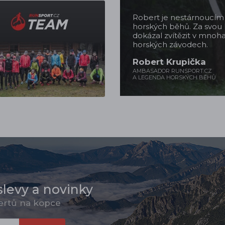
Robert je nestárnoucí
horských běhů. Za svou 
dokázal zvítězit v mnoh
horských závodech.
Robert Krupička
AMBASADOR RUNSPORT.CZ
A LEGENDA HORSKÝCH BĚHŮ
slevy a novinky
pertů na kopce