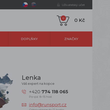
Uživatelský účet
0
0 Kč
DOPLŇKY
ZNAČKY
Lenka
Váš expert na kopce
+420
774 118 065
Po–pá: 8–15 hod.
info@runsport.cz
Odpovídáme do 12 hodin