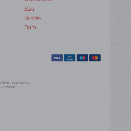
Blog
Doplňky
Team
povinen zaevidovat
 48 hodin.