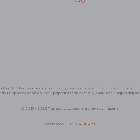
údajů
idenci tržeb je prodávající povinen vystavit kupujícímu účtenku. Zároveň je 
tržbu u správce daně online; v případě technického výpadku pak nejpozději do
© 2013 - 2026 Runsport.cz, všechna práva vyhrazena
Realizace
CZECHGROUP.cz