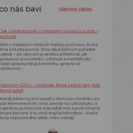
co nás baví
Všechny články
Jak zvládnout běh v chladném počasí a zůstat v
pohodě
Běh v chladných měsících Teploty pod nulou, brzká
tma a kluzký povrch. Zima dává běžcům pořádně
zabrat – ale zároveň je skvělou příležitostí, jak
posunout svou kondici, odolnost a mentální sílu.
Stačí upravit přístup k tréninku, správně se
obléknout…
Salomon GRVL – svoboda, která začíná tam, kde
končí asfalt
Každý běžec to zná Vyrazíš z domu po chodníku, po
pár kilometrech tě cesta zavede na cyklostezku, a
najednou jsi mezi poli, kde asfalt mizí a pod nohama
křupe šotolina. V tu chvíli stojíš před volbou – buď si
boty užijí pohodlný asfalt, nebo odolají…