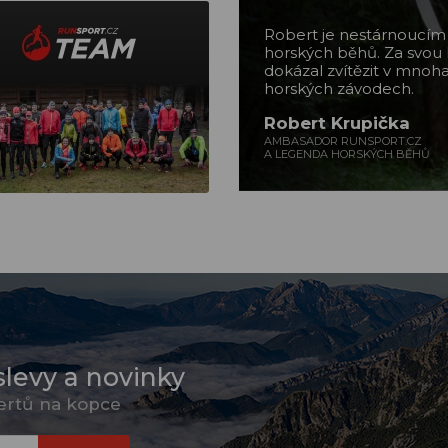
Robert je nestárnoucí
horských běhů. Za svou 
dokázal zvítězit v mnoh
horských závodech.
Robert Krupička
AMBASADOR RUNSPORT.CZ
A LEGENDA HORSKÝCH BĚHŮ
slevy a novinky
pertů na kopce