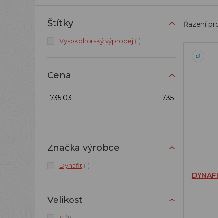
Štítky
Řazení pr
Vysokohorský výprodej
(1)
Cena
735.03
735
Značka výrobce
Dynafit
(1)
DYNAF
Velikost
S
(1)