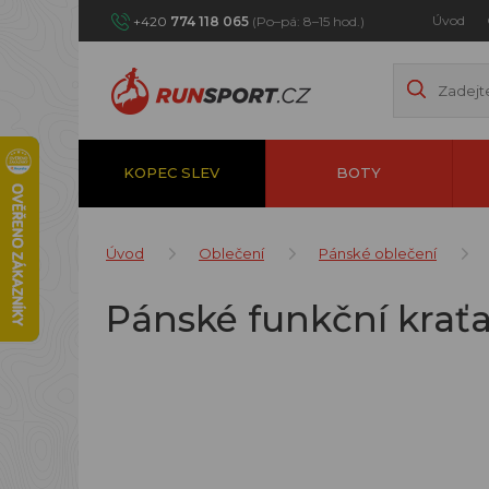
Úvod
+420
774 118 065
(Po–pá: 8–15 hod.)
KOPEC SLEV
BOTY
Úvod
Oblečení
Pánské oblečení
Pánské funkční krať