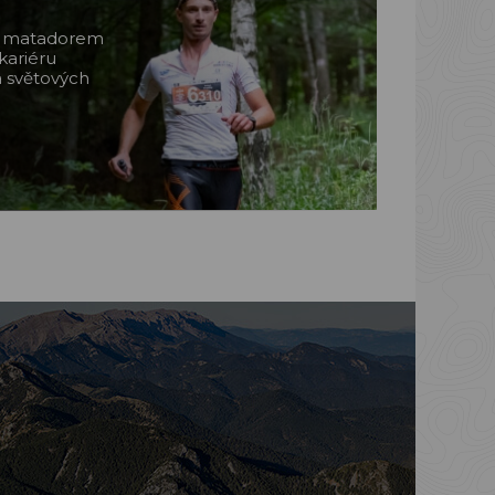
m matadorem
kariéru
a světových