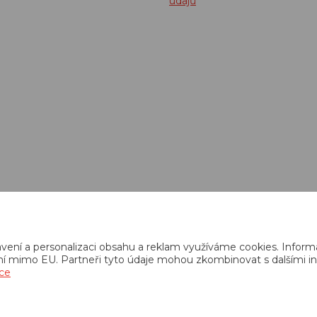
údajů
idenci tržeb je prodávající povinen vystavit kupujícímu účtenku. Zároveň je 
tržbu u správce daně online; v případě technického výpadku pak nejpozději do
© 2013 - 2026 Runsport.cz, všechna práva vyhrazena
avení a personalizaci obsahu a reklam využíváme cookies. Inform
emí mimo EU. Partneři tyto údaje mohou zkombinovat s dalšími info
ce
Realizace
CZECHGROUP.cz