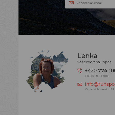
Lenka
Váš expert na kopce
+420
774 11
Po–pá: 8–15 hod.
info@runspor
Odpovídáme do 12 h