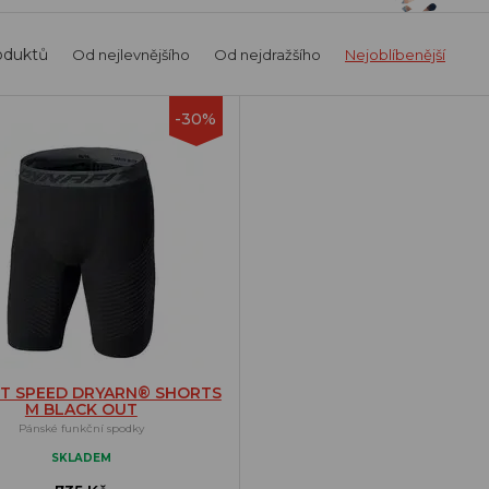
oduktů
Od nejlevnějšího
Od nejdražšího
Nejoblíbenější
-30%
IT SPEED DRYARN® SHORTS
M BLACK OUT
Pánské funkční spodky
SKLADEM