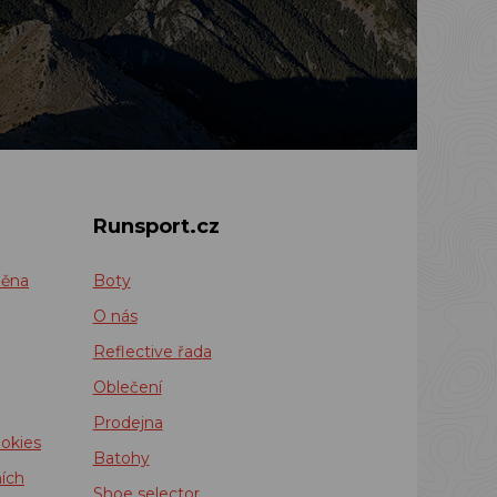
Runsport.cz
měna
Boty
O nás
Reflective řada
Oblečení
Prodejna
okies
Batohy
ích
Shoe selector