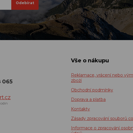
Vše o nákupu
Reklamace, vrácení nebo vý
zboží
8 065
Obchodní podmínky
t.cz
Doprava a platba
odin
Kontakty
Zásady zpracování souborů co
Informace o zpracování osobn