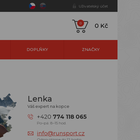
Uživatelský účet
0
0 Kč
DOPLŇKY
ZNAČKY
Lenka
Váš expert na kopce
+420
774 118 065
Po–pá: 8–15 hod.
info@runsport.cz
Odpovídáme do 12 hodin