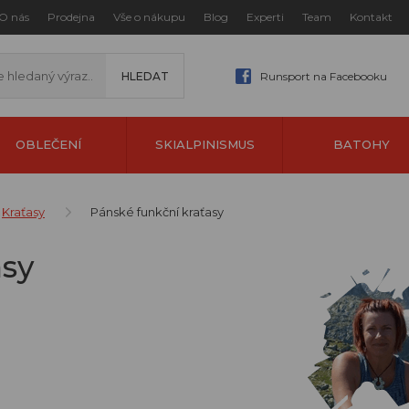
O nás
Prodejna
Vše o nákupu
Blog
Experti
Team
Kontakt
Runsport na Facebooku
OBLEČENÍ
SKIALPINISMUS
BATOHY
Kraťasy
Pánské funkční kraťasy
asy