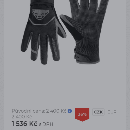
Původní cena:
2 400 Kč
CZK
EUR
36%
2 400 Kč
1 536 Kč
s DPH