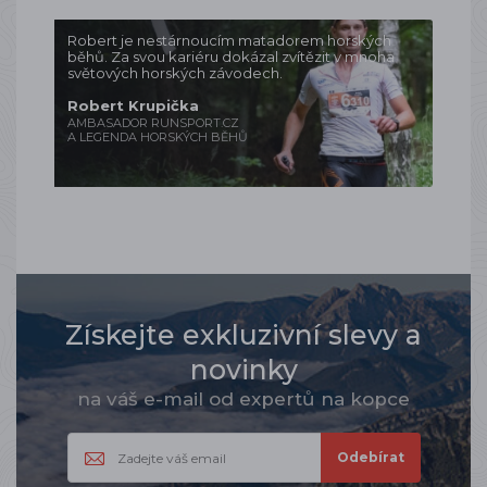
Robert je nestárnoucím matadorem horských
běhů. Za svou kariéru dokázal zvítězit v mnoha
světových horských závodech.
Robert Krupička
AMBASADOR RUNSPORT.CZ
A LEGENDA HORSKÝCH BĚHŮ
Získejte exkluzivní slevy a
novinky
na váš e-mail od expertů na kopce