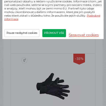
personalizaci obsahu a reklam využíváme cookies. Informace o tom, jak
náš web používáte, sdílíme se svými partnery pro sociální média, inzerci
a analýzy, kteří mohou být ze zemí mimo EU. Partneři tyto údaje
DYNAFIT RIDE GLOVES LAMBO
mohou zkombinovat s dalšími informacemi, které jste jim poskytli
GREEN
nebo které získali v důsledku toho, že používáte jejich služby.
Podrobné
informace
Cyklistické rukavice
SKLADEM
578 Kč
Pouze nezbytné cookies
PŘIJMOUT VŠE
Spravovat cookies
-35%