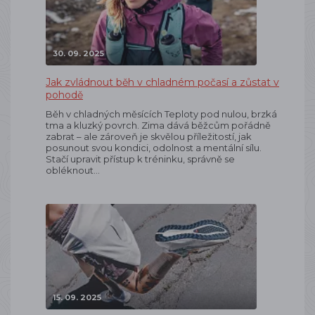
30. 09. 2025
Jak zvládnout běh v chladném počasí a zůstat v
pohodě
Běh v chladných měsících Teploty pod nulou, brzká
tma a kluzký povrch. Zima dává běžcům pořádně
zabrat – ale zároveň je skvělou příležitostí, jak
posunout svou kondici, odolnost a mentální sílu.
Stačí upravit přístup k tréninku, správně se
obléknout…
15. 09. 2025