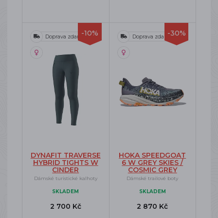
-10%
-30%
Doprava zdarma
Doprava zdarma
DYNAFIT TRAVERSE
HOKA SPEEDGOAT
HYBRID TIGHTS W
6 W GREY SKIES /
CINDER
COSMIC GREY
Dámské turistické kalhoty
Dámské trailové boty
SKLADEM
SKLADEM
2 700 Kč
2 870 Kč