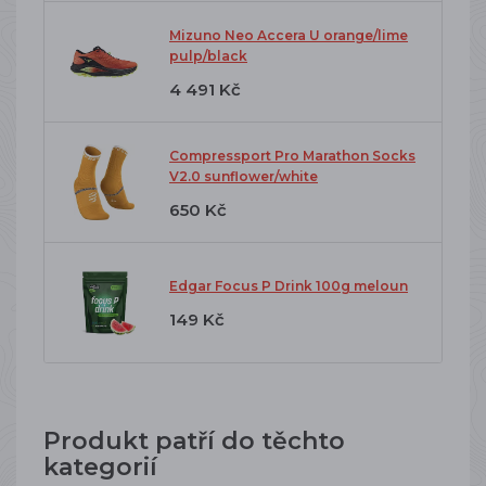
Mizuno Neo Accera U orange/lime
pulp/black
4 491 Kč
Compressport Pro Marathon Socks
V2.0 sunflower/white
650 Kč
Edgar Focus P Drink 100g meloun
149 Kč
Produkt patří do těchto
kategorií