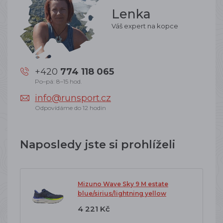
Lenka
Váš expert na kopce
+420
774 118 065
Po–pá: 8–15 hod.
info@runsport.cz
Odpovídáme do 12 hodin
Naposledy jste si prohlíželi
Mizuno Wave Sky 9 M estate
blue/sirius/lightning yellow
4 221 Kč