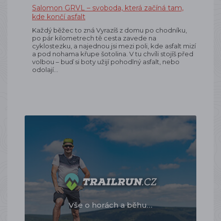
Salomon GRVL – svoboda, která začíná tam,
kde končí asfalt
Každý běžec to zná Vyrazíš z domu po chodníku,
po pár kilometrech tě cesta zavede na
cyklostezku, a najednou jsi mezi poli, kde asfalt mizí
a pod nohama křupe šotolina. V tu chvíli stojíš před
volbou – buď si boty užijí pohodlný asfalt, nebo
odolají…
Vše o horách a běhu…