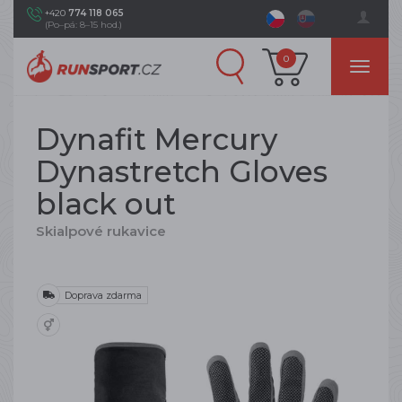
+420
774 118 065
(Po–pá: 8–15 hod.)
0
Dynafit Mercury
Dynastretch Gloves
black out
Skialpové rukavice
Doprava zdarma