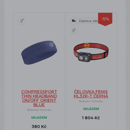
-5%
Doprava zdarma
COMPRESSPORT
ČELOVKA FENIX
THIN HEADBAND
HL32R-T ČERNÁ
ON/OFF ORIENT
Nabíjecí čelovka
BLUE
SKLADEM
Běžecká čelenka
1 804 Kč
SKLADEM
380 Kč