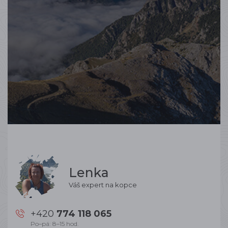
Lenka
Váš expert na kopce
+420
774 118 065
Po–pá: 8–15 hod.