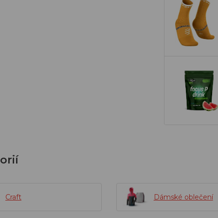
orií
Craft
Dámské oblečení