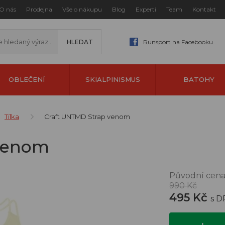
O nás
Prodejna
Vše o nákupu
Blog
Experti
Team
Kontakt
Runsport na Facebooku
OBLEČENÍ
SKIALPINISMUS
BATOHY
Tílka
Craft UNTMD Strap venom
 venom
Původní cena
990 Kč
495 Kč
s 