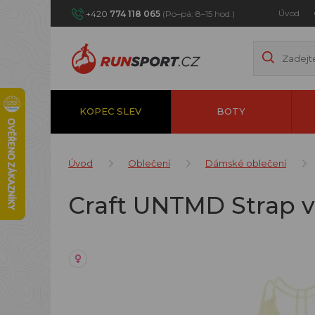
Úvod
+420
774 118 065
(Po–pá: 8–15 hod.)
KOPEC SLEV
BOTY
Úvod
Oblečení
Dámské oblečení
Craft UNTMD Strap