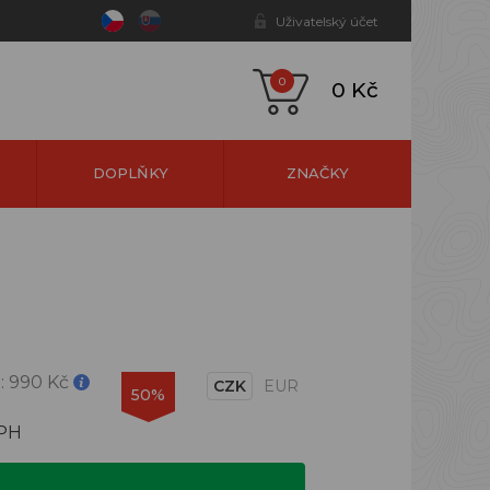
Uživatelský účet
0
0 Kč
DOPLŇKY
ZNAČKY
:
990 Kč
CZK
EUR
50%
DPH