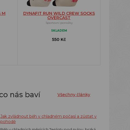
S M
DYNAFIT RUN WILD CREW SOCKS
OVERCAST
Sportovní ponožky
SKLADEM
550 Kč
co nás baví
Všechny články
Jak zvládnout běh v chladném počasí a zůstat v
pohodě
Běh v chladných měsících Teploty pod nulou, brzká