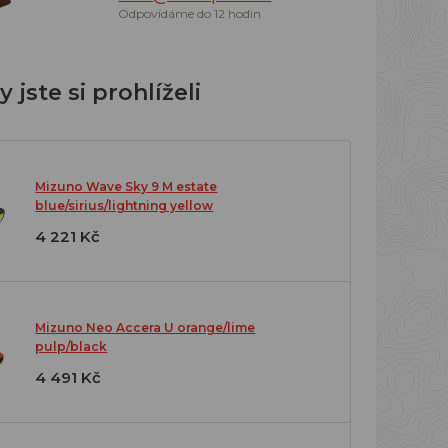
Odpovídáme do 12 hodin
 jste si prohlíželi
Mizuno Wave Sky 9 M estate
blue/sirius/lightning yellow
4 221 Kč
Mizuno Neo Accera U orange/lime
pulp/black
4 491 Kč