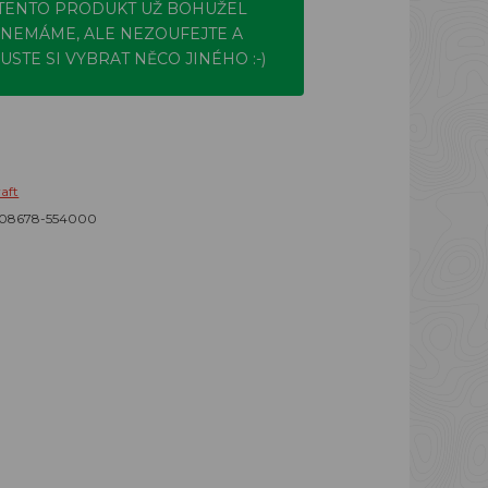
TENTO PRODUKT UŽ BOHUŽEL
NEMÁME, ALE NEZOUFEJTE A
USTE SI VYBRAT NĚCO JINÉHO :-)
aft
908678-554000