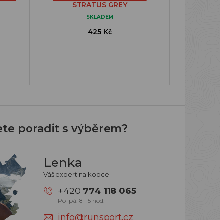
STRATUS GREY
SKLADEM
425 Kč
ete poradit s výběrem?
Lenka
Váš expert na kopce
+420
774 118 065
Po–pá: 8–15 hod.
info@runsport.cz