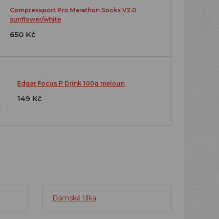
Compressport Pro Marathon Socks V2.0
sunflower/white
650 Kč
Edgar Focus P Drink 100g meloun
149 Kč
Dámská tílka