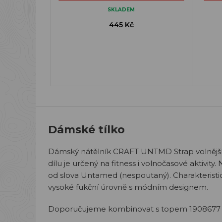
SKLADEM
445 Kč
Dámské tílko
Dámský nátělník CRAFT UNTMD Strap volnějšíh
dílu je určený na fitness i volnočasové aktivi
od slova Untamed (nespoutaný). Charakteristi
vysoké fukční úrovně s módním designem.
Doporučujeme kombinovat s topem 190867