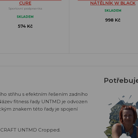
CURE
NÁTĚLNÍK W BLACK
Sportovní podprsenka
SKLADEM
SKLADEM
998 Kč
574 Kč
Potřebuj
o střihu s efektním řešením zadního
ty. Název fitness řady UNTMD je odvozen
ckým znakem této řady je spojení
7 CRAFT UNTMD Cropped.