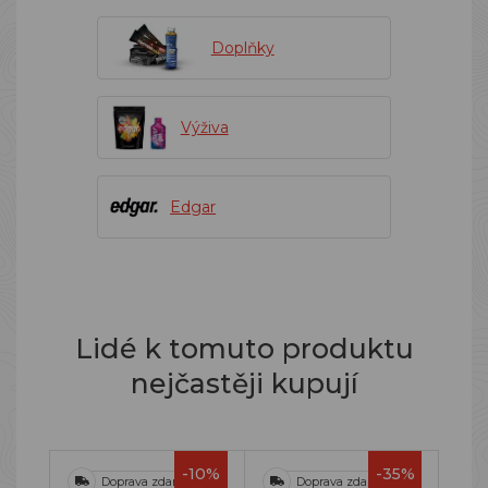
Doplňky
Výživa
Edgar
Lidé k tomuto produktu
nejčastěji kupují
-10%
-35%
Doprava zdarma
Doprava zdarma