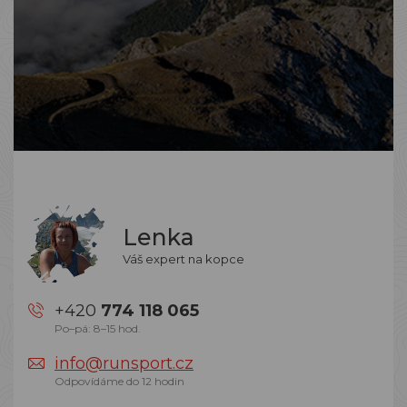
Lenka
Váš expert na kopce
+420
774 118 065
Po–pá: 8–15 hod.
info@runsport.cz
Odpovídáme do 12 hodin