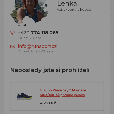
Lenka
Váš expert na kopce
+420
774 118 065
Po–pá: 8–15 hod.
info@runsport.cz
Odpovídáme do 12 hodin
Naposledy jste si prohlíželi
Mizuno Wave Sky 9 M estate
blue/sirius/lightning yellow
4 221 Kč