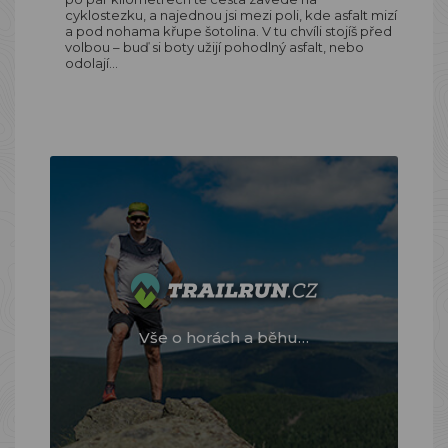
cyklostezku, a najednou jsi mezi poli, kde asfalt mizí
a pod nohama křupe šotolina. V tu chvíli stojíš před
volbou – buď si boty užijí pohodlný asfalt, nebo
odolají…
Vše o horách a běhu…