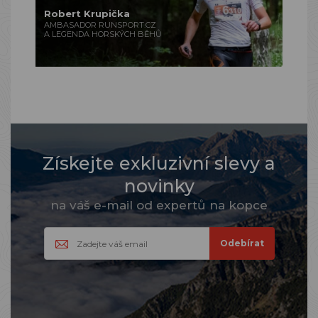
Robert Krupička
AMBASADOR RUNSPORT.CZ
A LEGENDA HORSKÝCH BĚHŮ
Získejte exkluzivní slevy a
novinky
na váš e-mail od expertů na kopce