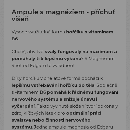
Ampule s magnéziem - příchuť
višeň
Vysoce využitelná forma
hořčíku s vitaminem
B6
.
Chceš, aby tvé
svaly fungovaly na maximum a
pomáhaly ti k lepšímu výkonu
? S Magnesium
Shot od Edgaru to zvládnou!
Díky
hořčíku v chelátové
formě dochází k
lepšímu vstřebávání hořčíku do těla
. Společně
s vitamínem B6
pomáhá k řádnému fungování
nervového systému a snižuje únavu i
vyčerpání.
Takto vyvinuté složení tvoří dokonalý
zdroj klíčových látek pro
optimální práci
svalstva nebo činnosti nervového
systému
.
Jedna ampule magnesia od Edgaru