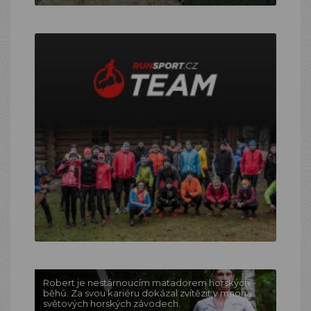
Robert je nestárnoucím matadorem horských
běhů. Za svou kariéru dokázal zvítězit v mnoha
světových horských závodech.