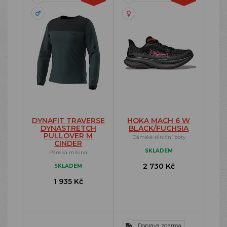
DYNAFIT TRAVERSE
HOKA MACH 6 W
DYNASTRETCH
BLACK/FUCHSIA
PULLOVER M
Dámské silniční boty
CINDER
SKLADEM
Pánská mikina
2 730 Kč
SKLADEM
1 935 Kč
Doprava zdarma