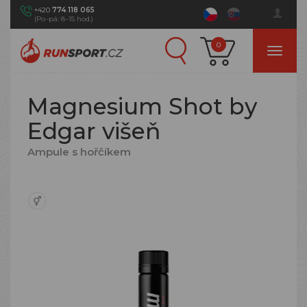
+420
774 118 065
(Po–pá: 8–15 hod.)
0
Magnesium Shot by
Edgar višeň
Ampule s hořčíkem