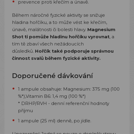
prevence proti křečím a únavě.
Během náročné fyzické aktivity se snižuje
hladina hořčíku, a to může vést ke křečím,
únavě, malátnosti či bolesti hlavy.
Magnesium
Shot ti pomůže hladinu hořčíku vyrovnat
, a
tím tě zbaví všech nežádoucích
důsledků.
Hořčík také podporuje správnou
činnost svalů během fyzické aktivity.
Doporučené dávkování
1 ampule obsahuje: Magnesium: 375 mg (100
%*),Vitamin B6: 1,4 mg (100 %*)
* DRHP/RVH - denní referenční hodnoty
příjmu
1 ampule (25 ml) denně, po jídle.
Upozornění: Jedná se pouze o doplněk stravy.