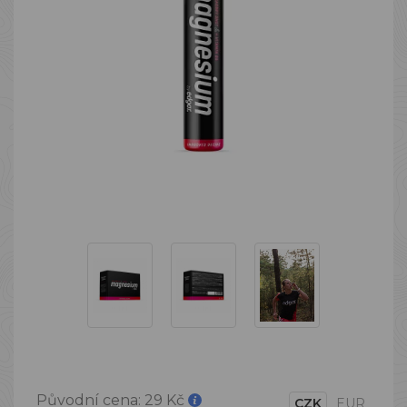
Původní cena:
29 Kč
CZK
EUR