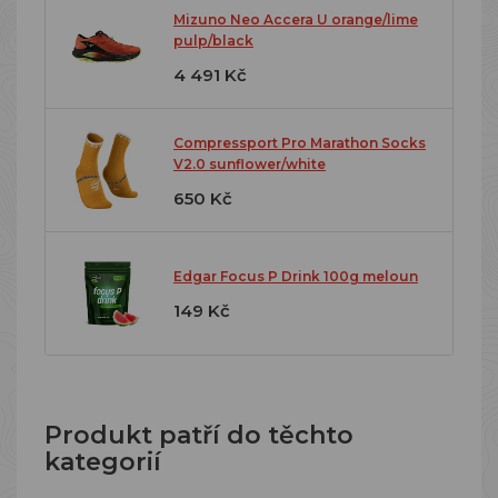
Mizuno Neo Accera U orange/lime
pulp/black
4 491 Kč
Compressport Pro Marathon Socks
V2.0 sunflower/white
650 Kč
Edgar Focus P Drink 100g meloun
149 Kč
Produkt patří do těchto
kategorií