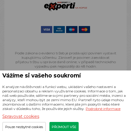
Podle zákona o evidenci tržeb je prodávající povinen vystavit
kupujícímu účtenku. Zároveň je povinen zaevidovat
přijatou tržbu u správce daně online; v případě technického
výpadku pak nejpozději do 48 hodin.
Vážíme si vašeho soukromí
© 2013 - 2026 Runsport.cz, všechna práva vyhrazena
K analýze návštěvnosti a funkcí webu, ukládání vašeho nastavení a
personalizaci obsahu a reklam využíváme cookies. Informace o tom, jak
náš web používáte, sdílíme se svými partnery pro sociální média, inzerci a
Realizace
CZECHGROUP.cz
analýzy, kteří mohou být ze zemí mimo EU. Partneři tyto údaje mohou
zkombinovat s dalšími informacemi, které jste jim poskytli nebo které
získali v důsledku toho, že používáte jejich služby.
Podrobné informace
Spravovat cookies
Pouze nezbytné cookies
PŘIJMOUT VŠE