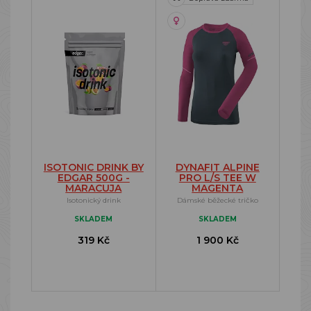
ISOTONIC DRINK BY
DYNAFIT ALPINE
EDGAR 500G -
PRO L/S TEE W
MARACUJA
MAGENTA
Isotonický drink
Dámské běžecké tričko
SKLADEM
SKLADEM
319 Kč
1 900 Kč