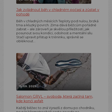
Jak zvládnout běh v chladném počasí a zůstat v
pohodě
Běh v chladných měsících Teploty pod nulou, brzká
tma a kluzký povrch. Zima dává běžcům pořádně
zabrat – ale zároveň je skvělou příležitostí, jak
posunout svou kondici, odolnost a mentální sílu.
Stačí upravit přístup k tréninku, správně se
obléknout…
15. 09. 2025
Salomon GRVL – svoboda, která začíná tam,
kde končí asfalt
Každý běžec to zná Vyrazíš z domu po chodníku,
po pár kilometrech tě cesta zavede na