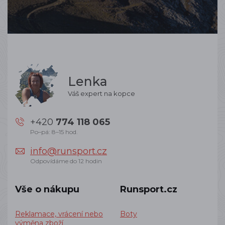
Lenka
Váš expert na kopce
+420
774 118 065
Po–pá: 8–15 hod.
info@runsport.cz
Odpovídáme do 12 hodin
Vše o nákupu
Runsport.cz
Reklamace, vrácení nebo
Boty
výměna zboží