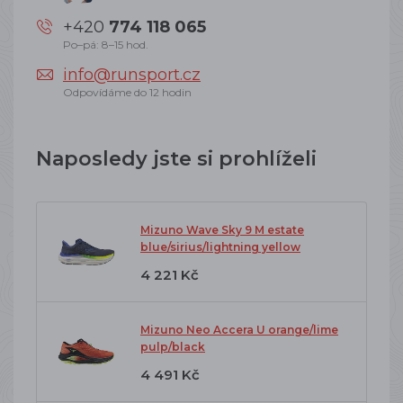
+420
774 118 065
Po–pá: 8–15 hod.
info@runsport.cz
Odpovídáme do 12 hodin
Naposledy jste si prohlíželi
Mizuno Wave Sky 9 M estate
blue/sirius/lightning yellow
4 221 Kč
Mizuno Neo Accera U orange/lime
pulp/black
4 491 Kč