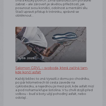
tma a kluzký povrch. Zima dává běžcům pořádně
zabrat – ale zároveň je skvělou příležitostí, jak
posunout svou kondici, odolnost a mentální sílu.
Stačí upravit přístup k tréninku, správně se
obléknout…
15. 09. 2025
Salomon GRVL – svoboda, která začíná tam,
kde končí asfalt
Každý běžec to zná Vyrazíš z domu po chodníku,
po pár kilometrech tě cesta zavede na
cyklostezku, a najednou jsi mezi poli, kde asfalt mizí
a pod nohama křupe šotolina. V tu chvíli stojíš před
volbou – buď si boty užijí pohodlný asfalt, nebo
odolají…