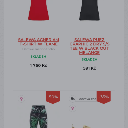
SALEWA AGNER AM
SALEWA PUEZ
T-SHIRT W FLAME
GRAPHIC 2 DRY S/S
TEE W BLACK OUT
Dámské merino tričko
MELANGE
SKLADEM
SKLADEM
1 760 Kč
591 Kč
-50%
-35%
Doprava zdarma