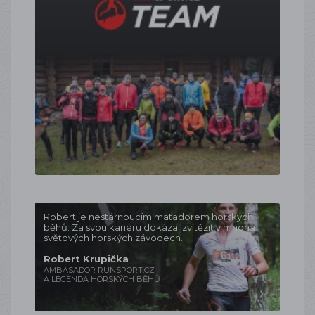
Robert je nestárnoucím matadorem horských
běhů. Za svou kariéru dokázal zvítězit v mnoha
světových horských závodech.
Robert Krupička
AMBASADOR RUNSPORT.CZ
A LEGENDA HORSKÝCH BĚHŮ