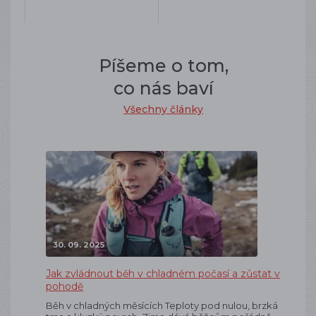
Píšeme o tom,
co nás baví
Všechny články
30. 09. 2025
Jak zvládnout běh v chladném počasí a zůstat v
pohodě
Běh v chladných měsících Teploty pod nulou, brzká