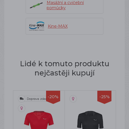
Masážní a cvičební
pomůcky
Kine-MAX
Lidé k tomuto produktu
nejčastěji kupují
-20%
-25%
Doprava zdarma