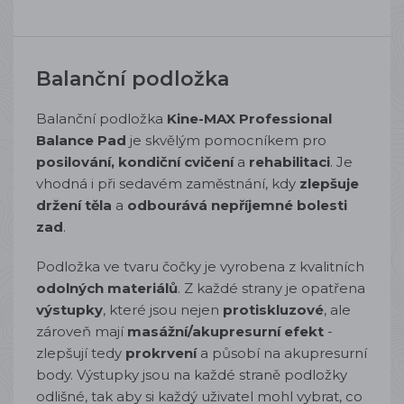
Balanční podložka
Balanční podložka
Kine-MAX Professional
Balance Pad
je skvělým pomocníkem pro
posilování, kondiční cvičení
a
rehabilitaci
. J
e
vhodná i při sedavém zaměstnání, kdy
zlepšuje
držení těla
a
odbourává nepříjemné bolesti
zad
.
Podložka ve tvaru čočky je vyrobena z kvalitních
odolných materiálů
. Z každé strany je opatřena
výstupky
, které jsou nejen
protiskluzové
, ale
zároveň mají
masážní/akupresurní efekt
-
zlepšují tedy
prokrvení
a působí na akupresurní
body.
Výstupky jsou na každé straně podložky
odlišné, tak aby si každý uživatel mohl vybrat, co