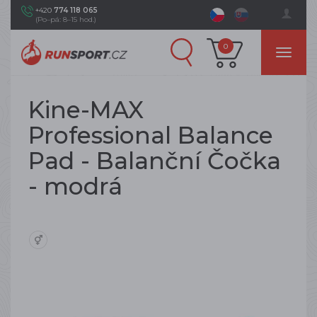
+420
774 118 065
(Po–pá: 8–15 hod.)
0
Kine-MAX
Professional Balance
Pad - Balanční Čočka
- modrá