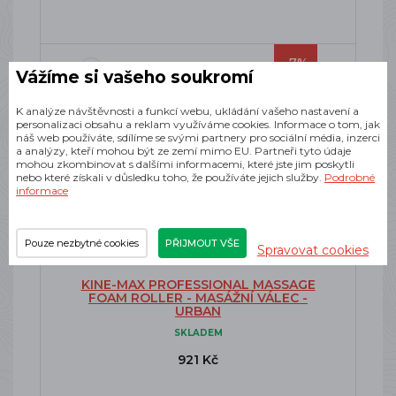
-7%
Vážíme si vašeho soukromí
K analýze návštěvnosti a funkcí webu, ukládání vašeho nastavení a
personalizaci obsahu a reklam využíváme cookies. Informace o tom, jak
náš web používáte, sdílíme se svými partnery pro sociální média, inzerci
a analýzy, kteří mohou být ze zemí mimo EU. Partneři tyto údaje
mohou zkombinovat s dalšími informacemi, které jste jim poskytli
nebo které získali v důsledku toho, že používáte jejich služby.
Podrobné
informace
Pouze nezbytné cookies
PŘIJMOUT VŠE
Spravovat cookies
KINE-MAX PROFESSIONAL MASSAGE
FOAM ROLLER - MASÁŽNÍ VÁLEC -
URBAN
SKLADEM
921 Kč