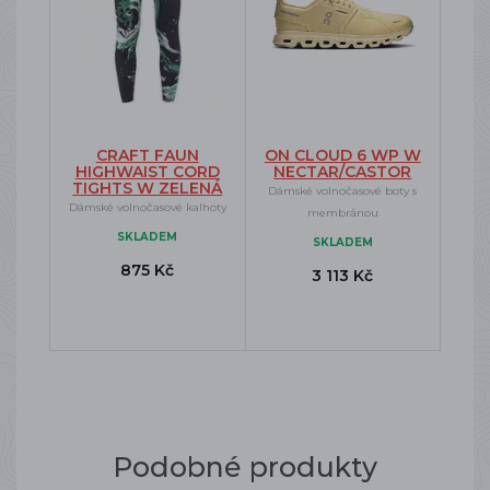
CRAFT FAUN
ON CLOUD 6 WP W
HIGHWAIST CORD
NECTAR/CASTOR
TIGHTS W ZELENÁ
Dámské volnočasové boty s
Dámské volnočasové kalhoty
membránou
SKLADEM
SKLADEM
875 Kč
3 113 Kč
Podobné produkty