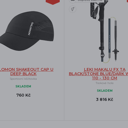
LOMON SHAKEOUT CAP U
LEKI MAKALU FX TA
DEEP BLACK
BLACK/STONE BLUE/DARK W
110 - 130 CM
Sportovní kšiltovka
Trekové hole
SKLADEM
SKLADEM
760 Kč
3 816 Kč