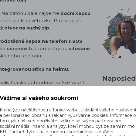
ko. Na batohu dále najdeme
boční kapsu
te například větrovku. Pro rychlejší
ý otvor na suchý zip
.
vodotěsná kapsa na telefon s SOS
 Na ramenních popruzích jsou
síťované
sků nebo telefonu.
integrovanou síťku na helmu
.
Naposledy
liv horské dobrodružství. Své využití
Vážíme si vašeho soukromí
K analýze návštěvnosti a funkcí webu, ukládání vašeho nastaven
a personalizaci obsahu a reklam využíváme cookies. Informace 
tom, jak náš web používáte, sdílíme se svými partnery pro
sociální média, inzerci a analýzy, kteří mohou být ze zemí mimo
EU. Partneři tyto údaje mohou zkombinovat s dalšími