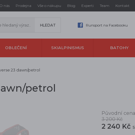
O nás
Prodejna
Vše o nákupu
Blog
Experti
Team
Kontakt
Runsport na Facebooku
OBLEČENÍ
SKIALPINISMUS
BATOHY
averse 23 dawn/petrol
dawn/petrol
Původní cena
3 200 Kč
2 240 Kč