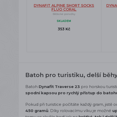
DYNAFIT ALPINE SHORT SOCKS
DYNA
FLUO CORAL
Běžecké ponožky
SKLADEM
353 Kč
Batoh pro turistiku, delší běhy
Batoh
Dynafit Traverse 23
pro horskou turisti
spodní kapsou pro rychlý přístup do batoh
Pokud při turistice počítáte každý gram, jist
450 gramů
. Díky rolovacímu víku je možné
up
tomu se skvěle hodí jak na
krátké, tak i delší