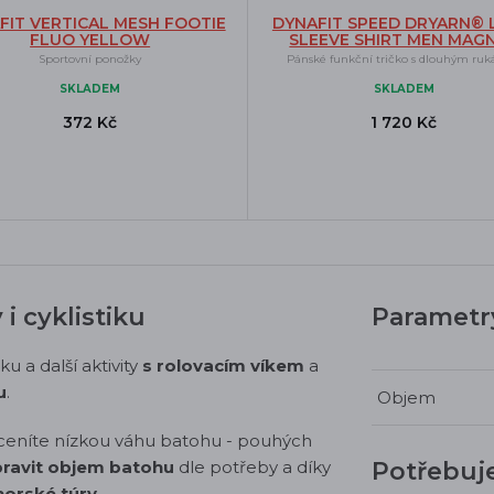
FIT VERTICAL MESH FOOTIE
DYNAFIT SPEED DRYARN®
FLUO YELLOW
SLEEVE SHIRT MEN MAG
Sportovní ponožky
Pánské funkční tričko s dlouhým ru
SKLADEM
SKLADEM
372 Kč
1 720 Kč
 i cyklistiku
Parametr
ku a další aktivity
s rolovacím víkem
a
u
.
Objem
ě oceníte nízkou váhu batohu - pouhých
ravit objem batohu
dle potřeby a díky
Potřebuj
 horské túry
.