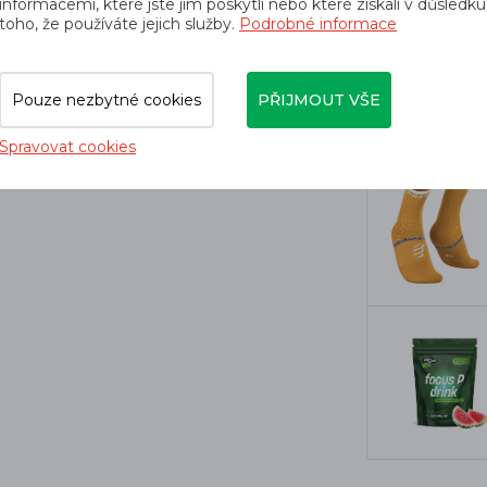
informacemi, které jste jim poskytli nebo které získali v důsledku
toho, že používáte jejich služby.
Podrobné informace
Pouze nezbytné cookies
PŘIJMOUT VŠE
částí balení),
Spravovat cookies