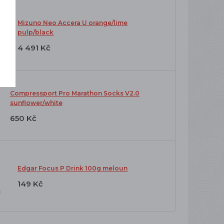
Mizuno Neo Accera U orange/lime
pulp/black
4 491 Kč
Compressport Pro Marathon Socks V2.0
sunflower/white
650 Kč
Edgar Focus P Drink 100g meloun
149 Kč