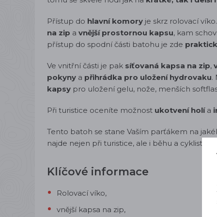
Přístup do
hlavní komory
je skrz rolovací ví
na zip
a
vnější prostornou kapsu
, kam schová
přístup do spodní části batohu je zde
praktick
Ve vnitřní části je pak
síťovaná kapsa na zip
,
pokyny
a
přihrádka pro uložení hydrovaku
.
kapsy
pro uložení gelu, nože, menších softfla
Při turistice oceníte možnost
ukotvení holí
a
Tento batoh se stane Vaším parťákem na jakéko
najde nejen při turistice, ale i běhu a cyklistice.
Klíčové informace
Rolovací víko,
vnější kapsa na zip,