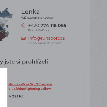
Lenka
Váš expert na kopce
+420
774 118 065
Po–pá: 8–15 hod.
info@runsport.cz
Odpovídáme do 12 hodin
 jste si prohlíželi
Mizuno Wave Sky 9 M estate
í
blue/sirius/lightning yellow
o
4 221 Kč