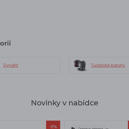
orií
Dynafit
Turistické batohy
Novinky v nabídce
-5%
Doprava zdarma