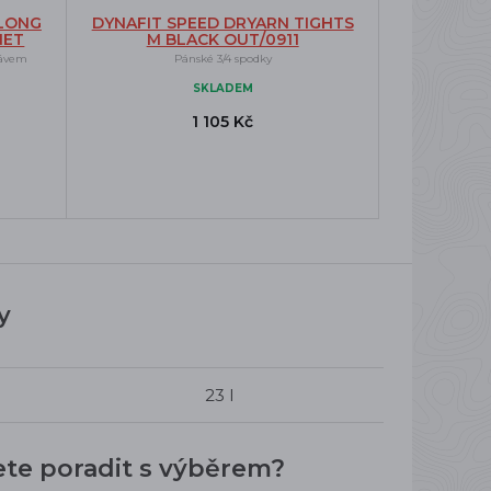
 LONG
DYNAFIT SPEED DRYARN TIGHTS
NET
M BLACK OUT/0911
kávem
Pánské 3/4 spodky
SKLADEM
1 105 Kč
y
23 l
ete poradit s výběrem?