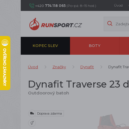
Úvod
+420
774 118 065
(Po–pá: 8–15 hod.)
KOPEC SLEV
BOTY
Úvod
Značky
Dynafit
Dynafit Tr
Dynafit Traverse 23 
Outdoorový batoh
Doprava zdarma