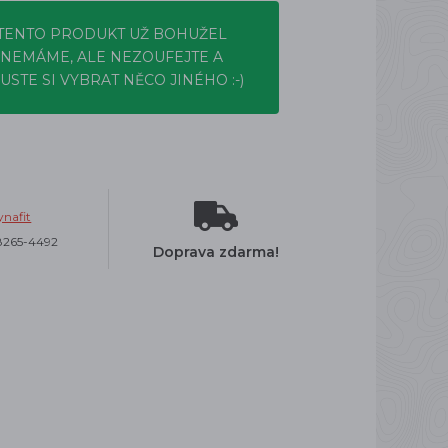
TENTO PRODUKT UŽ BOHUŽEL
NEMÁME, ALE NEZOUFEJTE A
USTE SI VYBRAT NĚCO JINÉHO :-)
nafit
8265-4492
Doprava zdarma!