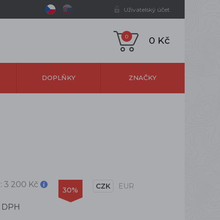
Uživatelský účet
0
0 Kč
DOPLŇKY
ZNAČKY
:
3 200 Kč
CZK
EUR
30%
s DPH