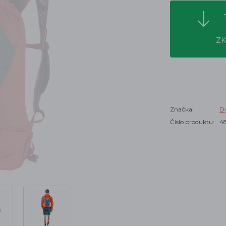
ZK
Značka:
Dy
Číslo produktu:
4