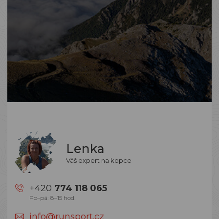
Lenka
Váš expert na kopce
+420
774 118 065
Po–pá: 8–15 hod.
info@runsport.cz