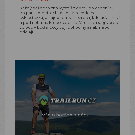
Každý běžec to zná Vyrazíš z domu po chodníku,
po pár kilometrech tě cesta zavede na
cyklostezku, a najednou jsi mezi poli, kde asfalt mizí
a pod nohama křupe šotolina. V tu chvíli stojíš před
volbou – buď si boty užijí pohodlný asfalt, nebo
odolají…
Vše o horách a běhu…