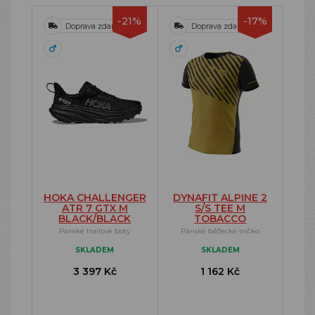
-21%
-17%
Doprava zdarma
Doprava zdarma
HOKA CHALLENGER
DYNAFIT ALPINE 2
ATR 7 GTX M
S/S TEE M
BLACK/BLACK
TOBACCO
Pánské trailové boty
Pánské běžecké tričko
SKLADEM
SKLADEM
3 397 Kč
1 162 Kč