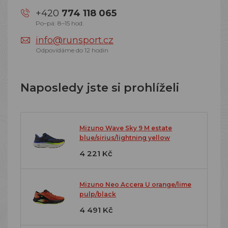
+420
774 118 065
Po–pá: 8–15 hod.
info@runsport.cz
Odpovídáme do 12 hodin
Naposledy jste si prohlíželi
Mizuno Wave Sky 9 M estate
blue/sirius/lightning yellow
4 221 Kč
Mizuno Neo Accera U orange/lime
pulp/black
4 491 Kč