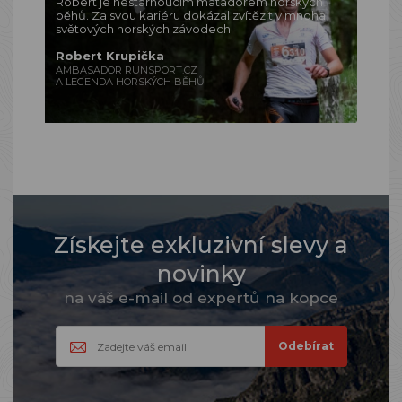
Robert je nestárnoucím matadorem horských
běhů. Za svou kariéru dokázal zvítězit v mnoha
světových horských závodech.
Robert Krupička
AMBASADOR RUNSPORT.CZ
A LEGENDA HORSKÝCH BĚHŮ
Získejte exkluzivní slevy a
novinky
na váš e-mail od expertů na kopce