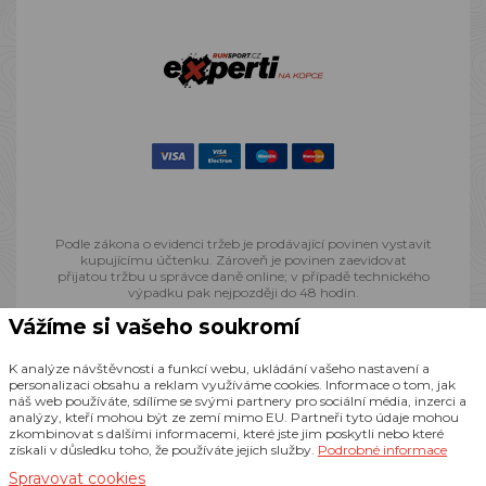
Podle zákona o evidenci tržeb je prodávající povinen vystavit
kupujícímu účtenku. Zároveň je povinen zaevidovat
přijatou tržbu u správce daně online; v případě technického
výpadku pak nejpozději do 48 hodin.
Vážíme si vašeho soukromí
© 2013 - 2026 Runsport.cz, všechna práva vyhrazena
K analýze návštěvnosti a funkcí webu, ukládání vašeho nastavení a
personalizaci obsahu a reklam využíváme cookies. Informace o tom, jak
náš web používáte, sdílíme se svými partnery pro sociální média, inzerci a
Realizace
CZECHGROUP.cz
analýzy, kteří mohou být ze zemí mimo EU. Partneři tyto údaje mohou
zkombinovat s dalšími informacemi, které jste jim poskytli nebo které
získali v důsledku toho, že používáte jejich služby.
Podrobné informace
Spravovat cookies