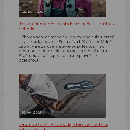
30. 09. 2025
Jak zvládnout běh v chladném počasí a zůstat v
pohodě
Běh v chladných měsících Teploty pod nulou, brzká
tma a kluzký povrch. Zima dává běžcům pořádně
zabrat – ale zároveň je skvělou příležitostí, jak
posunout svou kondici, odolnost a mentální sílu.
Stačí upravit přístup k tréninku, správně se
obléknout…
15. 09. 2025
Salomon GRVL – svoboda, která začíná tam,
kde končí asfalt