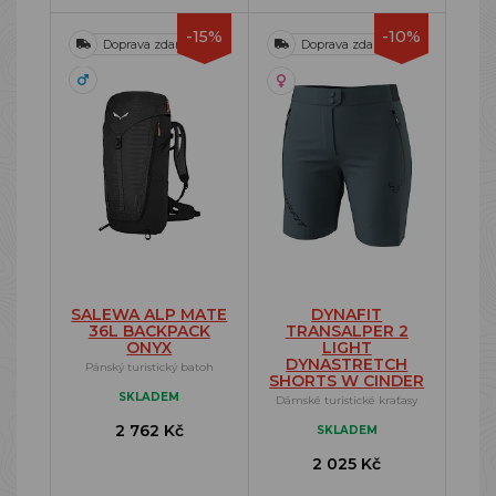
-15%
-10%
Doprava zdarma
Doprava zdarma
SALEWA ALP MATE
DYNAFIT
36L BACKPACK
TRANSALPER 2
ONYX
LIGHT
DYNASTRETCH
Pánský turistický batoh
SHORTS W CINDER
SKLADEM
Dámské turistické kraťasy
2 762 Kč
SKLADEM
2 025 Kč