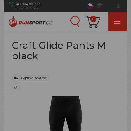
+420
774 118 065
(Po–pá: 8–15 hod.)
0
Craft Glide Pants M
black
Doprava zdarma