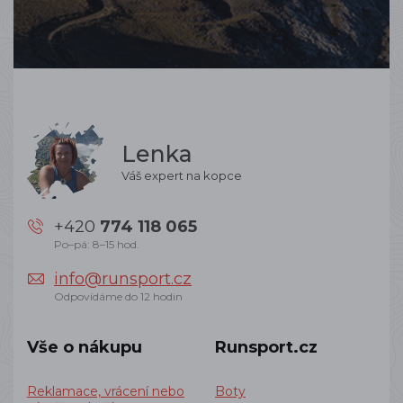
Lenka
Váš expert na kopce
+420
774 118 065
Po–pá: 8–15 hod.
info@runsport.cz
Odpovídáme do 12 hodin
Vše o nákupu
Runsport.cz
Reklamace, vrácení nebo
Boty