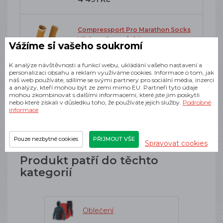
Compressport Pro Marathon Socks
V2.0 sunflower/white
Vážíme si vašeho soukromí
650 Kč
K analýze návštěvnosti a funkcí webu, ukládání vašeho nastavení a
personalizaci obsahu a reklam využíváme cookies. Informace o tom, jak
náš web používáte, sdílíme se svými partnery pro sociální média, inzerci
a analýzy, kteří mohou být ze zemí mimo EU. Partneři tyto údaje
Edgar Focus P Drink 100g meloun
mohou zkombinovat s dalšími informacemi, které jste jim poskytli
nebo které získali v důsledku toho, že používáte jejich služby.
Podrobné
149 Kč
informace
Pouze nezbytné cookies
PŘIJMOUT VŠE
Spravovat cookies
Produkt patří do těchto
kategorií
Oblečení