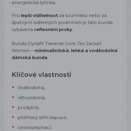
energetická tyčinka.
Pro
lepší viditelnost
za soumraku nebo za
špatných světelných podmínek je tato bunda
vybavena
reflexními prvky
.
Bunda Dynafit Traverse Gore-Tex Jacket
Women –
minimalistická, lehká a voděodolná
dámská bunda
.
Klíčové vlastnosti
Voděodolná,
větruodolná,
prodyšná,
přiléhavý střih kapuce,
celorozepínací,