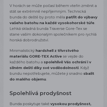
V horách se může počasí během vteřin změnit a
stát se extrémně nepříjemným. Technická
bunda do deště by proto měla
patřit do výbavy
vašeho batohu na každé vysokohorské túře
.
Lehká skladná bunda Traverse Gore-Tex se
stane vaším dokonalým společníkem pro rychlá
horská dobrodružství.
Minimalistický
hardshell z třívrstvého
materiálu GORE-TEX Active
se vejde do
každého batohu a
spolehlivě Vás ochrání i v
silném dešti díky své voděodolnosti
. Když
bundu nepotřebujete, můžete ji snadno
sbalit
do malého objemu
.
Spolehlivá prodyšnost
Bunda poskytuje také
vysokou prodyšnost,