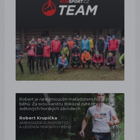
Robert je nestárnoucím matadorem horských
běhů. Za svou kariéru dokázal zvítězit v mnoha
světových horských závodech.
Robert Krupička
AMBASADOR RUNSPORT.CZ
A LEGENDA HORSKÝCH BĚHŮ