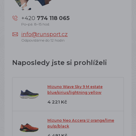
+420
774 118 065
Po–pá: 8–15 hod.
info@runsport.cz
Odpovídáme do 12 hodin
Naposledy jste si prohlíželi
Mizuno Wave Sky 9 M estate
blue/sirius/lightning yellow
4 221 Kč
Mizuno Neo Accera U orange/lime
pulp/black
4 491 Kč