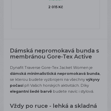
2 015 Kč
Dámská nepromokavá bunda s
membránou Gore-Tex Active
Dynafit Traverse Gore-Tex Jacket Women je
dámská m
inimalistická nepromokavá bunda
,
se kterou budete vyzbrojeni na všechny
výkyvy
počasí
při Vašich horských aktivitách. Díky
elegantní šedé barvě
budete navíc i stylová.
Vždy po ruce - lehká a skladná