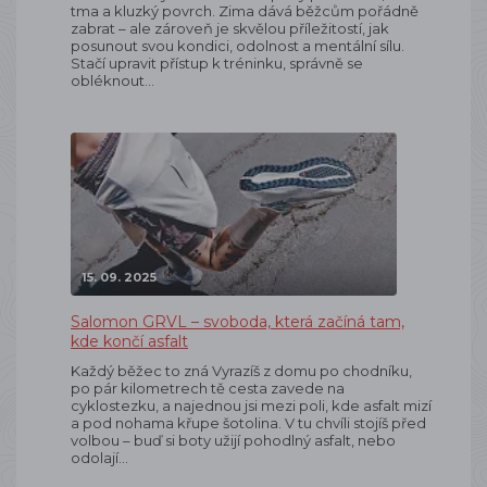
tma a kluzký povrch. Zima dává běžcům pořádně
zabrat – ale zároveň je skvělou příležitostí, jak
posunout svou kondici, odolnost a mentální sílu.
Stačí upravit přístup k tréninku, správně se
obléknout…
15. 09. 2025
Salomon GRVL – svoboda, která začíná tam,
kde končí asfalt
Každý běžec to zná Vyrazíš z domu po chodníku,
po pár kilometrech tě cesta zavede na
cyklostezku, a najednou jsi mezi poli, kde asfalt mizí
a pod nohama křupe šotolina. V tu chvíli stojíš před
volbou – buď si boty užijí pohodlný asfalt, nebo
odolají…