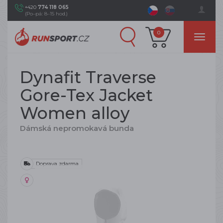
+420
774 118 065
(Po–pá: 8–15 hod.)
0
Dynafit Traverse
Gore-Tex Jacket
Women alloy
Dámská nepromokavá bunda
Doprava zdarma