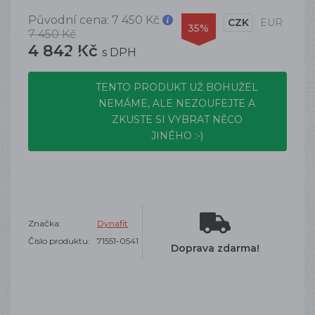
Původní cena:
7 450 Kč
CZK
EUR
35%
7 450 Kč
4 842 Kč
s DPH
TENTO PRODUKT UŽ BOHUŽEL
NEMÁME, ALE NEZOUFEJTE A
ZKUSTE SI VYBRAT NĚCO
JINÉHO :-)
Značka:
Dynafit
Číslo produktu:
71551-0541
Doprava zdarma!