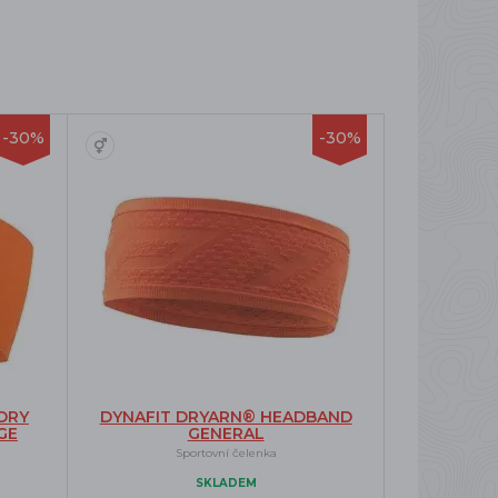
-30%
-30%
DRY
DYNAFIT DRYARN® HEADBAND
GE
GENERAL
Sportovní čelenka
SKLADEM