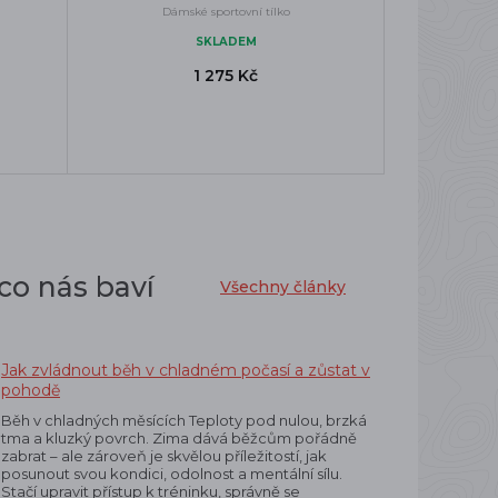
Dámské sportovní tílko
SKLADEM
1 275 Kč
co nás baví
Všechny články
Jak zvládnout běh v chladném počasí a zůstat v
pohodě
Běh v chladných měsících Teploty pod nulou, brzká
tma a kluzký povrch. Zima dává běžcům pořádně
zabrat – ale zároveň je skvělou příležitostí, jak
posunout svou kondici, odolnost a mentální sílu.
Stačí upravit přístup k tréninku, správně se