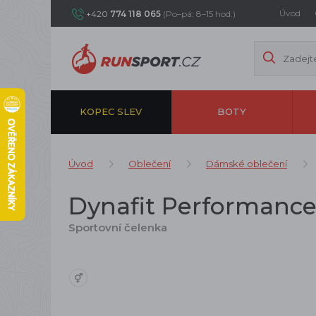
Úvod
+420
774 118 065
(Po–pá: 8–15 hod.)
KOPEC SLEV
BOTY
Úvod
Oblečení
Dámské oblečení
Dynafit Performance
Sportovní čelenka