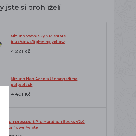
 jste si prohlíželi
Mizuno Wave Sky 9 M estate
blue/sirius/lightning yellow
4 221 Kč
Mizuno Neo Accera U orange/lime
pulp/black
4 491 Kč
í
o
Compressport Pro Marathon Socks V2.0
sunflower/white