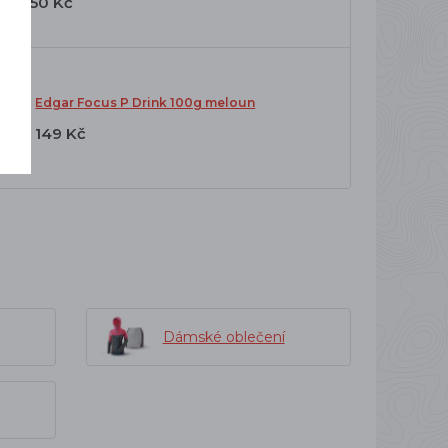
650 Kč
Edgar Focus P Drink 100g meloun
149 Kč
Dámské oblečení