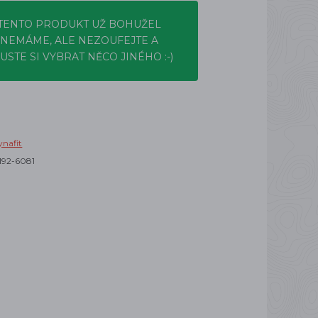
TENTO PRODUKT UŽ BOHUŽEL
NEMÁME, ALE NEZOUFEJTE A
USTE SI VYBRAT NĚCO JINÉHO :-)
nafit
192-6081