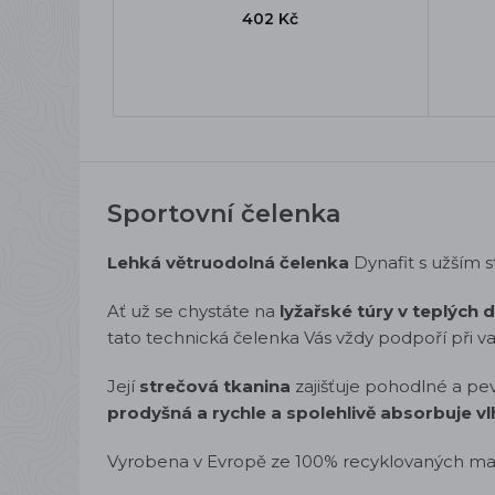
402 Kč
Sportovní čelenka
Lehká větruodolná čelenka
Dynafit s užším s
Ať už se chystáte na
lyžařské túry v teplých 
tato technická čelenka Vás vždy podpoří při 
Její
strečová tkanina
zajišťuje pohodlné a pe
prodyšná a rychle a spolehlivě absorbuje v
Vyrobena v Evropě ze 100% recyklovaných mat