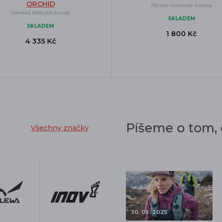
ORCHID
Pánské turistické kraťasy
Dámská běžecká bunda
SKLADEM
SKLADEM
1 800 Kč
4 335 Kč
Píšeme o tom,
Všechny značky
30. 09. 2025