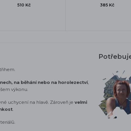
510 Kč
385 Kč
Potřebuj
třihem.
dnech, na běhání nebo na horolezectví
,
vašem výkonu.
vné uchycení na hlavě. Zároveň je
velmi
lhkost
.
eriálů.