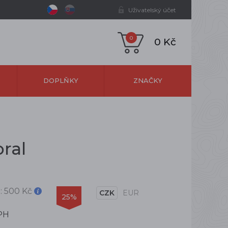
Uživatelský účet
0
0 Kč
DOPLŇKY
ZNAČKY
ral
:
500 Kč
CZK
EUR
25%
PH