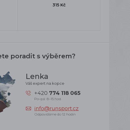
315 Kč
ete poradit s výběrem?
Lenka
Váš expert na kopce
+420
774 118 065
Po–pá: 8–15 hod.
info@runsport.cz
Odpovídáme do 12 hodin