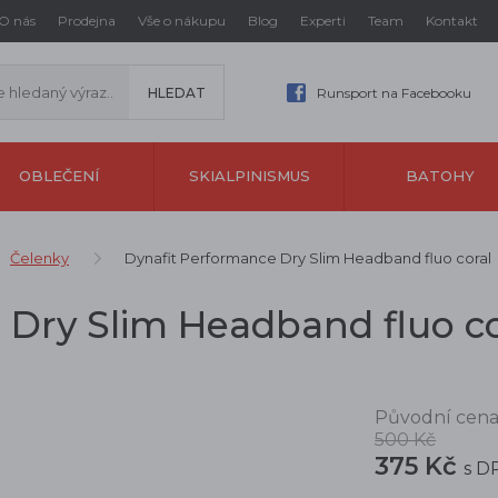
O nás
Prodejna
Vše o nákupu
Blog
Experti
Team
Kontakt
Runsport na Facebooku
OBLEČENÍ
SKIALPINISMUS
BATOHY
Čelenky
Dynafit Performance Dry Slim Headband fluo coral
 Dry Slim Headband fluo co
Původní cena
500 Kč
375 Kč
s D