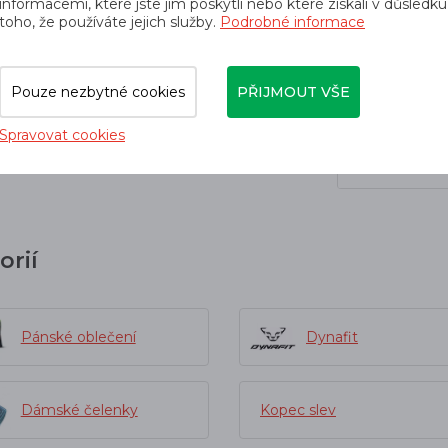
informacemi, které jste jim poskytli nebo které získali v důsledku
toho, že používáte jejich služby.
Podrobné informace
Pouze nezbytné cookies
PŘIJMOUT VŠE
0%PL (recycled) 20%EA)
Spravovat cookies
orií
Pánské oblečení
Dynafit
Dámské čelenky
Kopec slev