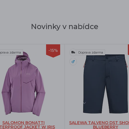
Novinky v nabídce
-15%
prava zdarma
Doprava zdarma
SALOMON BONATTI
SALEWA TALVENO DST SHO
ERPROOF JACKET W IRIS
BLUEBERRY