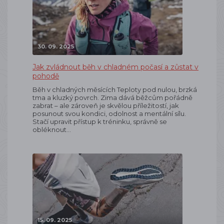
30. 09. 2025
Jak zvládnout běh v chladném počasí a zůstat v
pohodě
Běh v chladných měsících Teploty pod nulou, brzká
tma a kluzký povrch. Zima dává běžcům pořádně
zabrat – ale zároveň je skvělou příležitostí, jak
posunout svou kondici, odolnost a mentální sílu.
Stačí upravit přístup k tréninku, správně se
obléknout…
15. 09. 2025