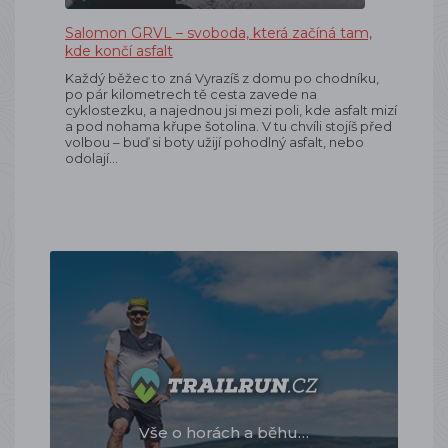
Salomon GRVL – svoboda, která začíná tam,
kde končí asfalt
Každý běžec to zná Vyrazíš z domu po chodníku,
po pár kilometrech tě cesta zavede na
cyklostezku, a najednou jsi mezi poli, kde asfalt mizí
a pod nohama křupe šotolina. V tu chvíli stojíš před
volbou – buď si boty užijí pohodlný asfalt, nebo
odolají…
Vše o horách a běhu…