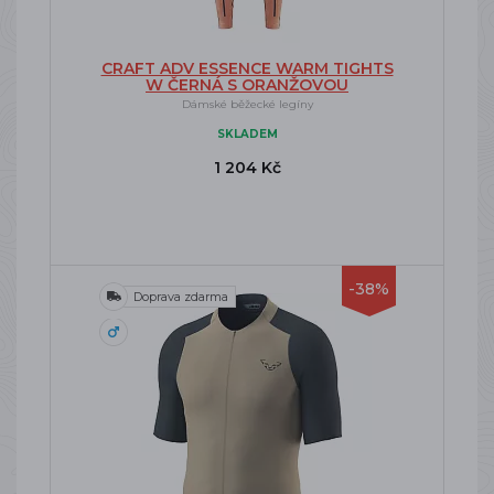
CRAFT ADV ESSENCE WARM TIGHTS
W ČERNÁ S ORANŽOVOU
Dámské běžecké legíny
SKLADEM
1 204 Kč
-38%
Doprava zdarma