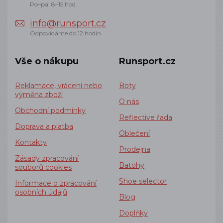
Po–pá: 8–15 hod.
info@runsport.cz
Odpovídáme do 12 hodin
Vše o nákupu
Runsport.cz
Reklamace, vrácení nebo
Boty
výměna zboží
O nás
Obchodní podmínky
Reflective řada
Doprava a platba
Oblečení
Kontakty
Prodejna
Zásady zpracování
Batohy
souborů cookies
Shoe selector
Informace o zpracování
osobních údajů
Blog
Doplňky