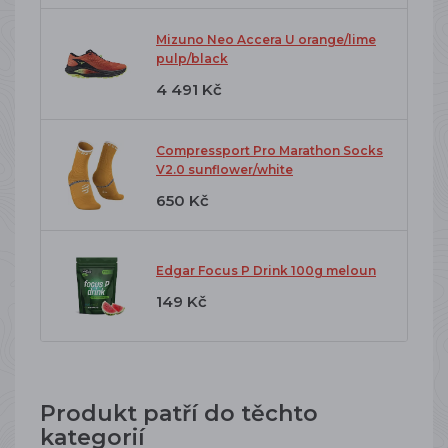
Mizuno Neo Accera U orange/lime
pulp/black
4 491 Kč
Compressport Pro Marathon Socks
V2.0 sunflower/white
650 Kč
Edgar Focus P Drink 100g meloun
149 Kč
Produkt patří do těchto
kategorií