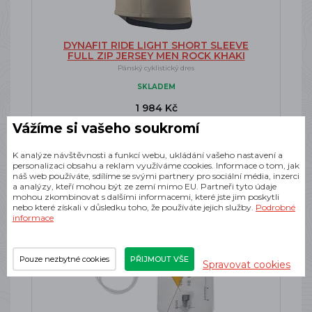
DYNAFIT RIDE LIGHT SHORT SLEEVE
FULL ZIP JERSEY MEN ROCK KHAKI
Pánský cyklistický dres
SKLADEM
1 984 Kč
Vážíme si vašeho soukromí
K analýze návštěvnosti a funkcí webu, ukládání vašeho nastavení a
personalizaci obsahu a reklam využíváme cookies. Informace o tom, jak
náš web používáte, sdílíme se svými partnery pro sociální média, inzerci
a analýzy, kteří mohou být ze zemí mimo EU. Partneři tyto údaje
mohou zkombinovat s dalšími informacemi, které jste jim poskytli
nebo které získali v důsledku toho, že používáte jejich služby.
Podrobné
informace
Pouze nezbytné cookies
PŘIJMOUT VŠE
Spravovat cookies