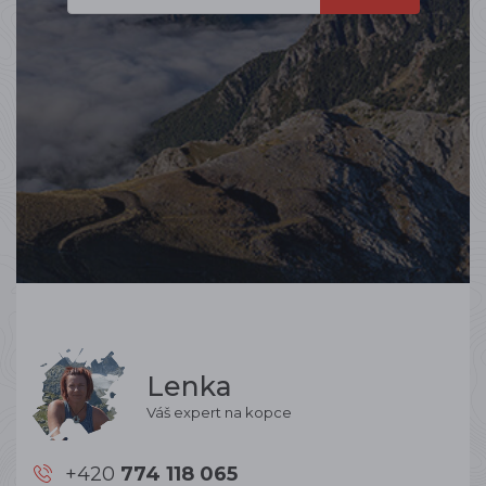
Lenka
Váš expert na kopce
+420
774 118 065