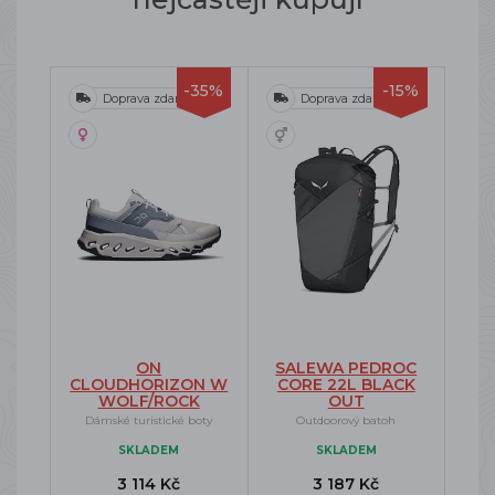
-35%
-15%
Doprava zdarma
Doprava zdarma
ON
SALEWA PEDROC
CLOUDHORIZON W
CORE 22L BLACK
WOLF/ROCK
OUT
Dámské turistické boty
Outdoorový batoh
SKLADEM
SKLADEM
3 114 Kč
3 187 Kč