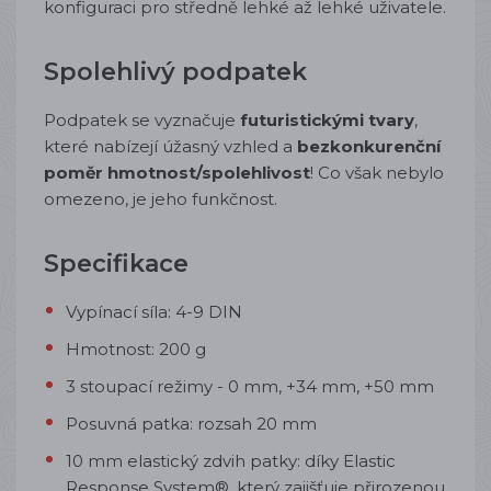
konfiguraci pro středně lehké až lehké uživatele.
Spolehlivý podpatek
Podpatek se vyznačuje
futuristickými tvary
,
které nabízejí úžasný vzhled a
bezkonkurenční
poměr hmotnost/spolehlivost
! Co však nebylo
omezeno, je jeho funkčnost.
Specifikace
Vypínací síla: 4-9 DIN
Hmotnost: 200 g
3 stoupací režimy - 0 mm, +34 mm, +50 mm
Posuvná patka: rozsah 20 mm
10 mm elastický zdvih patky: díky Elastic
Response System®, který zajišťuje přirozenou