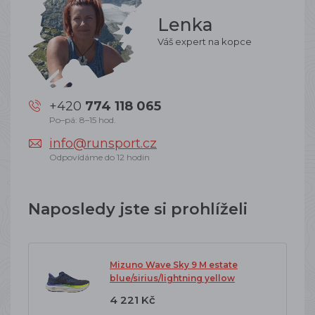
Lenka
Váš expert na kopce
+420
774 118 065
Po–pá: 8–15 hod.
info@runsport.cz
Odpovídáme do 12 hodin
Naposledy jste si prohlíželi
Mizuno Wave Sky 9 M estate
blue/sirius/lightning yellow
4 221 Kč