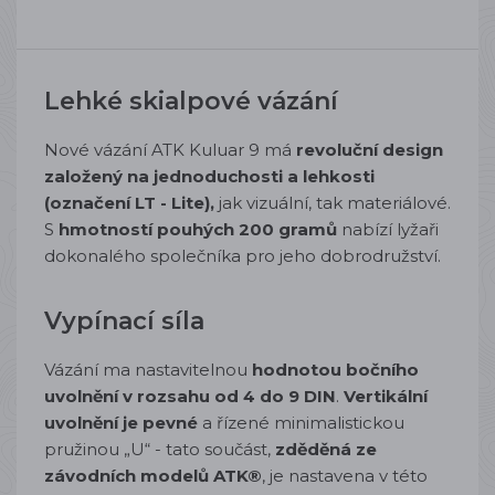
Lehké skialpové vázání
Nové vázání ATK Kuluar 9 má
revoluční design
založený na jednoduchosti a
lehkosti
(označení LT - Lite),
jak vizuální, tak materiálové.
S
hmotností pouhých 200 gramů
nabízí lyžaři
dokonalého společníka pro jeho dobrodružství.
Vypínací síla
Vázání ma nastavitelnou
hodnotou bočního
uvolnění v rozsahu od 4 do 9 DIN
.
Vertikální
uvolnění je pevné
a řízené minimalistickou
pružinou „U“ - tato součást,
zděděná ze
závodních modelů ATK®
, je nastavena v této