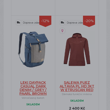
-12%
-20%
Doprava zdarma
Doprava zdarma
LEKI DAYPACK
SALEWA PUEZ
CASUAL DARK
ALTAVIA PL HD JKT
DENIM / GREY /
W ETRUSCAN RED
PAARL BROWN
Dámská funkční mikina
Volnočasový batoh
SKLADEM
SKLADEM
2 400 Kč