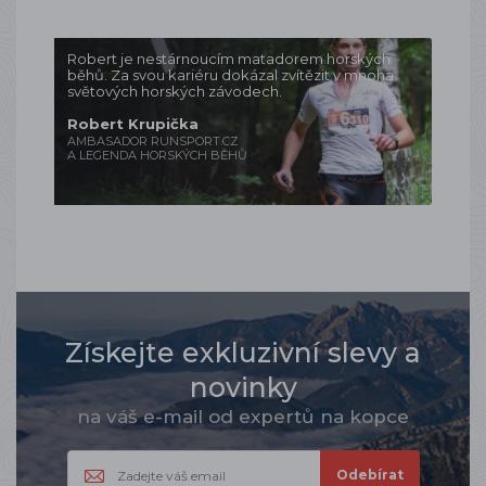
Robert je nestárnoucím matadorem horských
běhů. Za svou kariéru dokázal zvítězit v mnoha
světových horských závodech.
Robert Krupička
AMBASADOR RUNSPORT.CZ
A LEGENDA HORSKÝCH BĚHŮ
Získejte exkluzivní slevy a
novinky
na váš e-mail od expertů na kopce