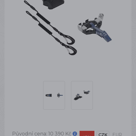
Původní cena:
10 390 Kč
CZK
EUR