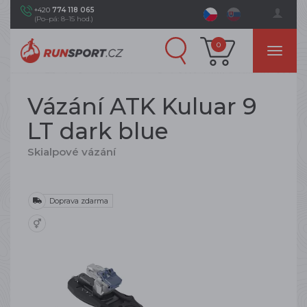
+420
774 118 065
(Po–pá: 8–15 hod.)
0
Vázání ATK Kuluar 9
LT dark blue
Skialpové vázání
Doprava zdarma