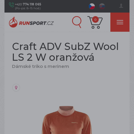
+420
774 118 065
(Po–pá: 8–15 hod.)
0
Craft ADV SubZ Wool
LS 2 W oranžová
Dámské triko s merinem