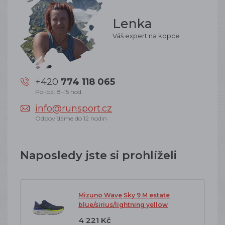
Lenka
Váš expert na kopce
+420
774 118 065
Po–pá: 8–15 hod.
info@runsport.cz
Odpovídáme do 12 hodin
Naposledy jste si prohlíželi
Mizuno Wave Sky 9 M estate
blue/sirius/lightning yellow
4 221 Kč