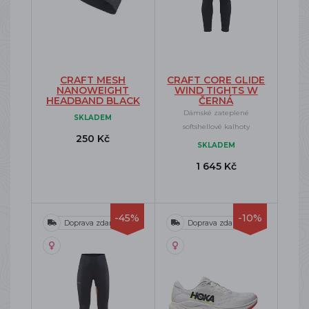
CRAFT MESH
CRAFT CORE GLIDE
NANOWEIGHT
WIND TIGHTS W
HEADBAND BLACK
ČERNÁ
Dámské zateplené
SKLADEM
softshellové kalhoty
250 Kč
SKLADEM
1 645 Kč
-45%
-10%
Doprava zdarma
Doprava zdarma