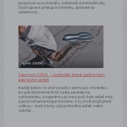
posunout svou kondici, odolnost a mentální sílu.
Stačí upravit přístup k tréninku, správně se
obléknout…
15. 09. 2025
Salomon GRVL – svoboda, která začíná tam,
kde končí asfalt
Každý běžec to zná Vyrazíš z domu po chodníku,
po pár kilometrech tě cesta zavede na
cyklostezku, a najednou jsi mezi poli, kde asfalt mizí
a pod nohama křupe šotolina. V tu chvíli stojíš před
volbou – buď si boty užijí pohodlný asfalt, nebo
odolají…