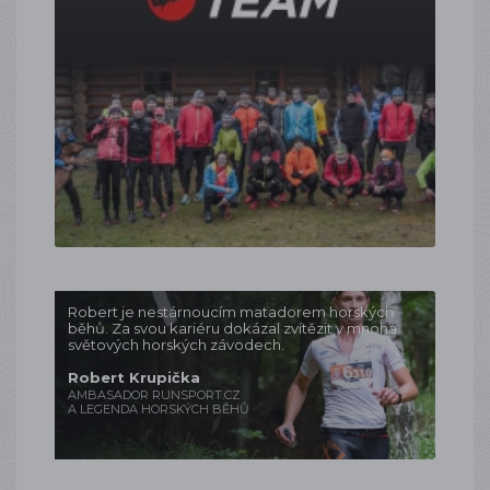
Robert je nestárnoucím matadorem horských
běhů. Za svou kariéru dokázal zvítězit v mnoha
světových horských závodech.
Robert Krupička
AMBASADOR RUNSPORT.CZ
A LEGENDA HORSKÝCH BĚHŮ