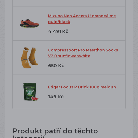
Mizuno Neo Accera U orange/lime
pulp/black
4 491 Kč
Compressport Pro Marathon Socks
V2.0 sunflower/white
650 Kč
Edgar Focus P Drink 100g meloun
149 Kč
Produkt patří do těchto