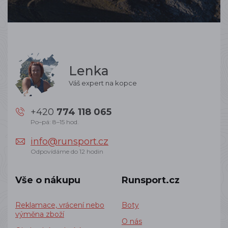
Lenka
Váš expert na kopce
+420
774 118 065
Po–pá: 8–15 hod.
info@runsport.cz
Odpovídáme do 12 hodin
Vše o nákupu
Runsport.cz
Reklamace, vrácení nebo
Boty
výměna zboží
O nás