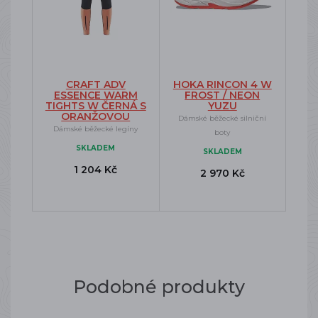
CRAFT ADV
HOKA RINCON 4 W
ESSENCE WARM
FROST / NEON
TIGHTS W ČERNÁ S
YUZU
ORANŽOVOU
Dámské běžecké silniční
Dámské běžecké legíny
boty
SKLADEM
SKLADEM
1 204 Kč
2 970 Kč
Podobné produkty