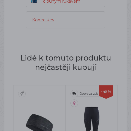
dlouhým rukávem
Kopec slev
Lidé k tomuto produktu
nejčastěji kupují
-45%
Doprava zdarma