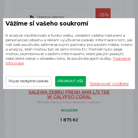
-25%
Doprava zdarma
Vážíme si vašeho soukromí
K analýze návštěvnosti a funkcí webu, ukládání vašeho nastavení a
personalizaci obsahu a reklam využíváme cookies. Informace o tom, jak
náš web používáte, sdílíme se svými partnery pro sociální média, inzerci
a analýzy, kteří mohou být ze zemí mimo EU. Partneři tyto údaje
mohou zkombinovat s dalšími informacemi, které jste jim poskytli
nebo které získali v důsledku toho, že používáte jejich služby.
Podrobné
informace
Pouze nezbytné cookies
PŘIJMOUT VŠE
Spravovat cookies
SALEWA ZEBRU FRESH AMR L/S TEE
W CALYPSO CORAL
Dámské merino triko s dlouhým rukávem
SKLADEM
1 875 Kč