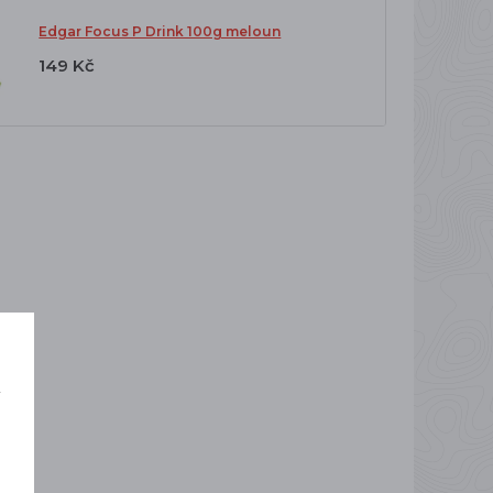
Edgar Focus P Drink 100g meloun
149 Kč
í
o