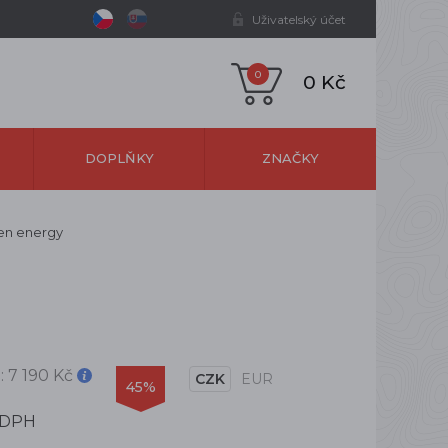
Uživatelský účet
0
0 Kč
DOPLŇKY
ZNAČKY
en energy
:
7 190 Kč
CZK
EUR
45%
 DPH