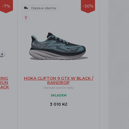
-7%
-30%
Doprava zdarma
ING
HOKA CLIFTON 9 GTX W BLACK /
 RUN
RAINDROP
LACK
Dámské silniční boty
SKLADEM
3 010 Kč