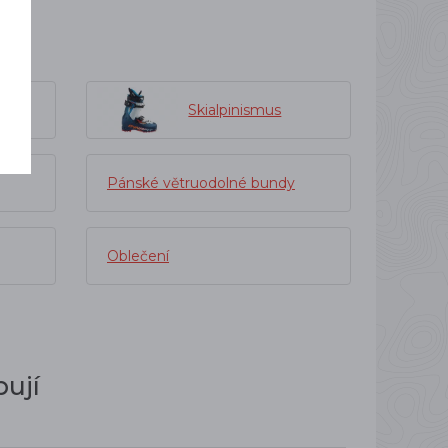
Skialpinismus
Pánské větruodolné bundy
Oblečení
ují