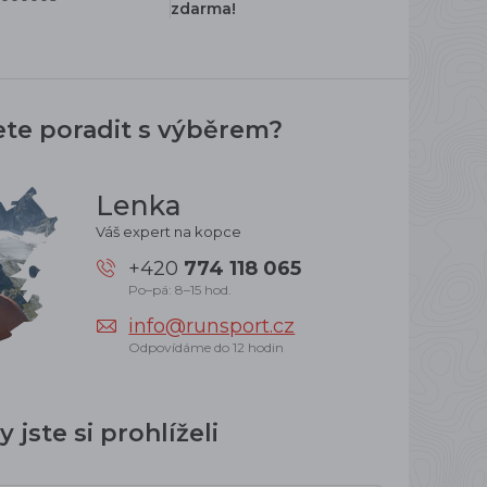
zdarma!
ete poradit s výběrem?
Lenka
Váš expert na kopce
+420
774 118 065
Po–pá: 8–15 hod.
info@runsport.cz
Odpovídáme do 12 hodin
 jste si prohlíželi