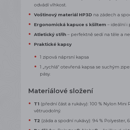
odvádí vlhkost.
Voštinový materiál HP3D
na zádech a spodn
Ergonomická kapuce s kšiltem
– ideální i
Atletický střih
– perfektně sedí na těle a 
Praktické kapsy
1 zipová náprsní kapsa
1 „rychlá“ otevřená kapsa se suchým zipe
pásy.
Materiálové složení
T1
(přední část a rukávy): 100 % Nylon Mini
větruodolný.
T2
(záda a spodní rukávy): 94 % Polyester, 6