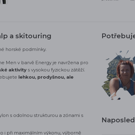
lp a skitouring
Potřebuj
né horské podmínky.
me Men v barvě Energy je navržena pro
ské aktivity
s vysokou fyzickou zátěží.
řebujete
lehkou, prodyšnou, ale
nylon s odolnou strukturou a zónami s
Naposledy
lo i při maximálním výkonu, výborně