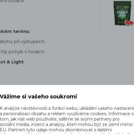
vní izolace.
ském terénu
.
atohu při výstupech.
chlý pohyb v horách.
st & Light
.
Vážíme si vašeho soukromí
K analýze návštěvnosti a funkcí webu, ukládání vašeho nastaven
a personalizaci obsahu a reklam využíváme cookies. Informace 
tom, jak náš web používáte, sdílíme se svými partnery pro
sociální média, inzerci a analýzy, kteří mohou být ze zemí mimo
EU. Partneři tyto údaje mohou zkombinovat s dalšími