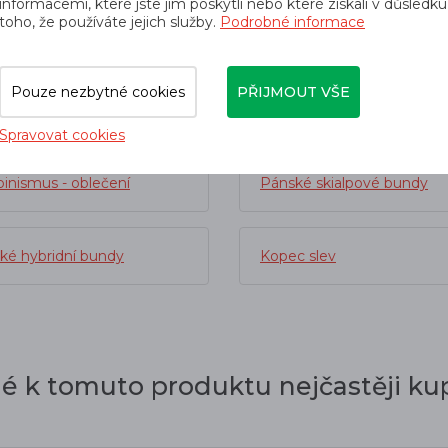
informacemi, které jste jim poskytli nebo které získali v důsledku
toho, že používáte jejich služby.
Podrobné informace
orií
Pouze nezbytné cookies
PŘIJMOUT VŠE
Pánské oblečení
Pánské bundy
Spravovat cookies
pinismus - oblečení
Pánské skialpové bundy
ké hybridní bundy
Kopec slev
dé k tomuto produktu nejčastěji kup