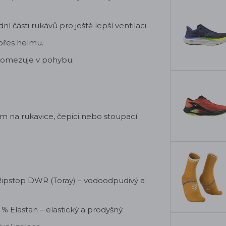
í části rukávů pro ještě lepší ventilaci.
 přes helmu.
neomezuje v pohybu.
m na rukavice, čepici nebo stoupací
 Ripstop DWR (Toray) – vodoodpudivý a
 % Elastan – elastický a prodyšný.