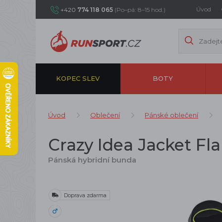
Úvod
+420
774 118 065
(Po–pá: 8–15 hod.)
KOPEC SLEV
BOTY
Úvod
Oblečení
Pánské oblečení
Crazy Idea Jacket F
Pánská hybridní bunda
Doprava zdarma