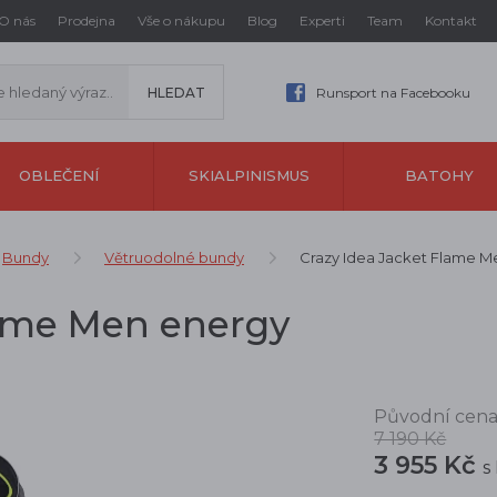
O nás
Prodejna
Vše o nákupu
Blog
Experti
Team
Kontakt
Runsport na Facebooku
OBLEČENÍ
SKIALPINISMUS
BATOHY
Bundy
Větruodolné bundy
Crazy Idea Jacket Flame M
lame Men energy
Původní cena
7 190 Kč
3 955 Kč
s