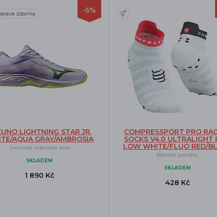
-5%
prava zdarma
ZUNO LIGHTNING STAR JR.
COMPRESSPORT PRO RAC
TE/AQUA GRAY/AMBROSIA
SOCKS V4.0 ULTRALIGHT
LOW WHITE/FLUO RED/B
Juniorské indoorové boty
Běžecké ponožky
SKLADEM
SKLADEM
1 890 Kč
428 Kč