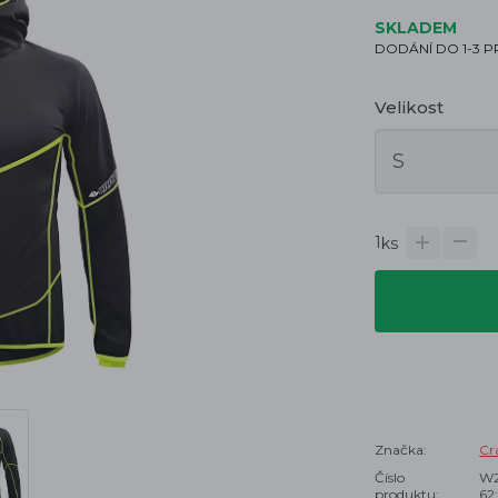
SKLADEM
DODÁNÍ DO 1-3 
Velikost
1
ks
Značka:
Cr
Číslo
W2
produktu:
62