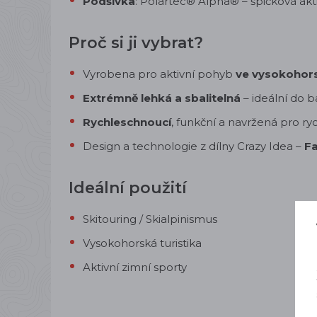
Podšívka
: Polartec® Alpha® – špičková akti
Proč si ji vybrat?
Vyrobena pro aktivní pohyb
ve vysokohor
Extrémně lehká a sbalitelná
– ideální do b
Rychleschnoucí
, funkční a navržená pro ry
Design a technologie z dílny Crazy Idea –
Fa
Ideální použití
Skitouring / Skialpinismus
Vysokohorská turistika
Aktivní zimní sporty