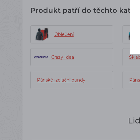
Produkt patří do těchto kateg
Oblečení
Crazy Idea
Skial
Pánské izolační bundy
Páns
Li