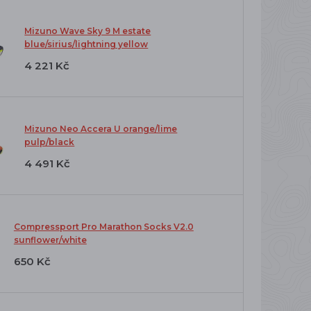
Mizuno Wave Sky 9 M estate
blue/sirius/lightning yellow
4 221 Kč
Mizuno Neo Accera U orange/lime
pulp/black
4 491 Kč
Compressport Pro Marathon Socks V2.0
sunflower/white
650 Kč