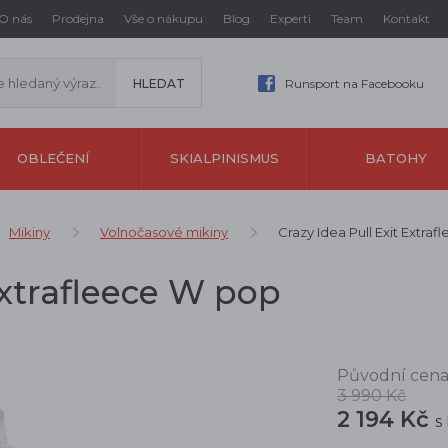
O nás
Prodejna
Vše o nákupu
Blog
Experti
Team
Kontakt
Runsport na Facebooku
OBLEČENÍ
SKIALPINISMUS
BATOHY
Mikiny
Volnočasové mikiny
Crazy Idea Pull Exit Extra
Extrafleece W pop
Původní cena
3 990 Kč
2 194 Kč
s