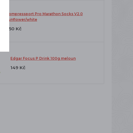
Compressport Pro Marathon Socks V2.0
sunflower/white
650 Kč
Edgar Focus P Drink 100g meloun
149 Kč