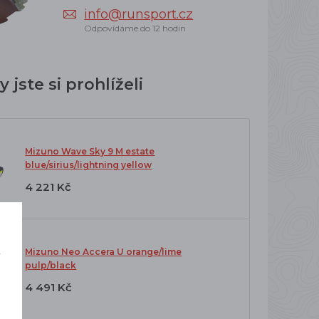
info@runsport.cz
Odpovídáme do 12 hodin
 jste si prohlíželi
Mizuno Wave Sky 9 M estate
blue/sirius/lightning yellow
4 221 Kč
Mizuno Neo Accera U orange/lime
í
pulp/black
o
4 491 Kč