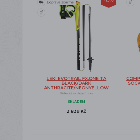
-15%
Doprava zdarma
LEKI EVOTRAIL FX.ONE TA
COMP
BLACK/DARK
SOCK
ANTHRACITE/NEONYELLOW
Běžecké skládací hole
SKLADEM
2 839 Kč