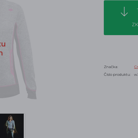
ZK
tu
n
Značka:
Cr
Číslo produktu:
w