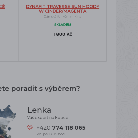
C®
DYNAFIT TRAVERSE SUN HOODY
W CINDER/MAGENTA
Dámská funkční mikina
SKLADEM
1 800 Kč
ete poradit s výběrem?
Lenka
Váš expert na kopce
+420
774 118 065
Po–pá: 8–15 hod.