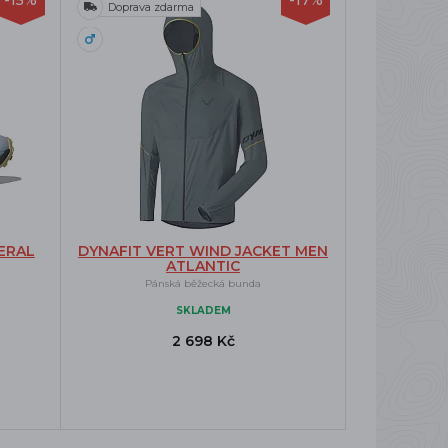
-15%
-17%
Doprava zdarma
ERAL
DYNAFIT VERT WIND JACKET MEN
ATLANTIC
Pánská běžecká bunda
SKLADEM
2 698 Kč