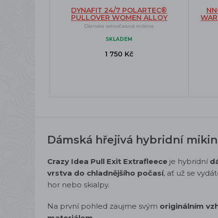
DYNAFIT 24/7 POLARTEC®
NN
PULLOVER WOMEN ALLOY
WAR
Dámská volnočasová mikina
SKLADEM
1 750 Kč
Dámská hřejivá hybridní mikin
Crazy Idea Pull Exit Extrafleece
je hybridní
d
vrstva do chladnějšího počasí
, ať už se vyd
hor nebo skialpy.
Na první pohled zaujme svým
originálním v
materiálem
.