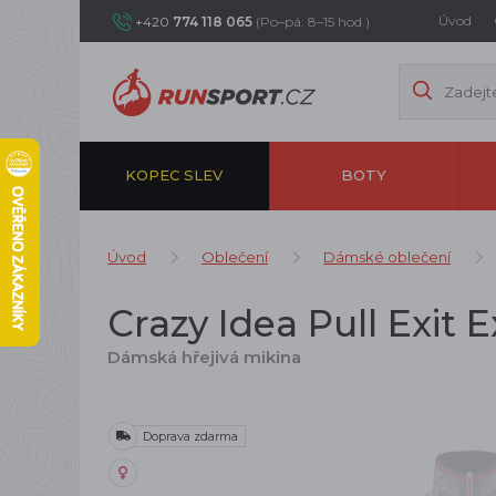
Úvod
+420
774 118 065
(Po–pá: 8–15 hod.)
KOPEC SLEV
BOTY
Úvod
Oblečení
Dámské oblečení
Crazy Idea Pull Exit 
Dámská hřejivá mikina
Doprava zdarma