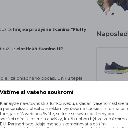
použita
hřejivá prodyšná tkanina "Fluffy
Naposledy
dpaží je
elastická tkanina HP
.
ple i za chladného počasí. Úniku tepla
Vážíme si vašeho soukromí
K analýze návštěvnosti a funkcí webu, ukládání vašeho nastaven
a personalizaci obsahu a reklam využíváme cookies. Informace 
tom, jak náš web používáte, sdílíme se svými partnery pro
,
sociální média, inzerci a analýzy, kteří mohou být ze zemí mimo
EU. Partneři tyto údaje mohou zkombinovat s dalšími