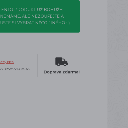
TENTO PRODUKT UŽ BOHUŽEL
NEMÁME, ALE NEZOUFEJTE A
USTE SI VYBRAT NĚCO JINÉHO :-)
azy Idea
22025055d-00-63
Doprava zdarma!