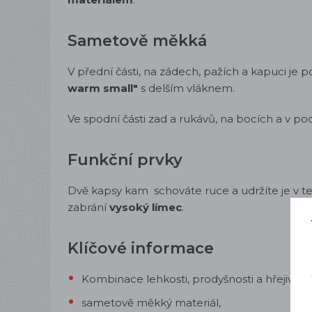
Sametově měkká
V přední části, na zádech, pažích a kapuci je 
warm small"
s delším vláknem.
Ve spodní části zad a rukávů, na bocích a v po
Funkční prvky
Dvě kapsy kam schováte ruce a udržíte je v te
zabrání
vysoký límec
.
Klíčové informace
Kombinace lehkosti, prodyšnosti a hřejivosti
sametově měkký materiál,