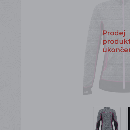
Prodej
produk
ukonče