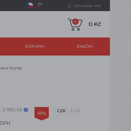
Uživatelský účet
0
0 Kč
DOPLŇKY
ZNAČKY
fleece W pop
:
3 990 Kč
CZK
EUR
45%
 DPH