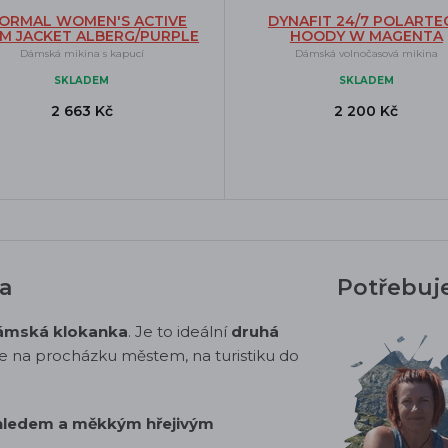
ORMAL WOMEN'S ACTIVE
DYNAFIT 24/7 POLARTE
M JACKET ALBERG/PURPLE
HOODY W MAGENTA
Dámská mikina s kapucí
Dámská volnočasová mikina
SKLADEM
SKLADEM
2 663 Kč
2 200 Kč
a
Potřebuj
ámská klokanka
. Je to ideální
druhá
áte na procházku městem, na turistiku do
zhledem a měkkým hřejivým