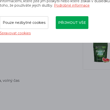
informacemi, které jste jim poskytli nebo které získali v důsledku
toho, že používáte jejich služby.
Podrobné informace
Pouze nezbytné cookies
PŘIJMOUT VŠE
Spravovat cookies
a, volný čas