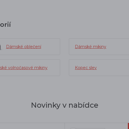
orií
Dámské oblečení
Dámské mikiny
ké volnočasové mikiny
Kopec slev
Novinky v nabídce