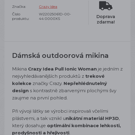
Značka:
Crazy Idea
Číslo
W22025061D-00-
Doprava
produktu:
44:0000XS
zdarma!
Dámská outdoorová mikina
Mikina
Crazy Idea Pull Ionic Woman
je jedním z
nejvyhledávanějších produktů z
trekové
kolekce
značky Crazy.
Nepřehlédnutelný
design
s kontrastně zbarvenými plochými švy
zaujme na první pohled.
Při vývoji látky se výrobci inspirovali včelími
plástvemi, a tak vznikl u
nikátní materiál HP3D
,
který dosahuje
optimální kombinace lehkosti,
prodyšnosti a hřejivosti
.