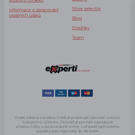
souborů cookies
Shoe selector
Informace o zpracování
osobních údajů
Blog
Doplňky
Team
Podle zákona o evidenci tržeb je prodávající povinen vystavit
kupujícímu účtenku. Zároveň je povinen zaevidovat
přijatou tržbu u správce daně online; v případě technického
výpadku pak nejpozději do 48 hodin.