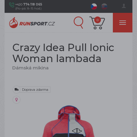
+420
774 118 065
(Po–pá: 8–15 hod.)
0
Crazy Idea Pull Ionic
Woman lambada
Dámská mikina
Doprava zdarma