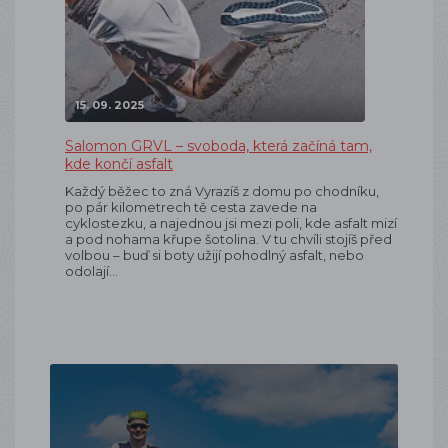
15. 09. 2025
Salomon GRVL – svoboda, která začíná tam,
kde končí asfalt
Každý běžec to zná Vyrazíš z domu po chodníku,
po pár kilometrech tě cesta zavede na
cyklostezku, a najednou jsi mezi poli, kde asfalt mizí
a pod nohama křupe šotolina. V tu chvíli stojíš před
volbou – buď si boty užijí pohodlný asfalt, nebo
odolají…