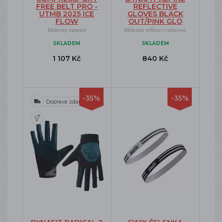
FREE BELT PRO -
REFLECTIVE
UTMB 2025 ICE
GLOVES BLACK
FLOW
OUT/PINK GLO
Běžecký opasek
Běžecké reflexní rukavice
SKLADEM
SKLADEM
1 107 Kč
840 Kč
-35%
-35%
Doprava zdarma