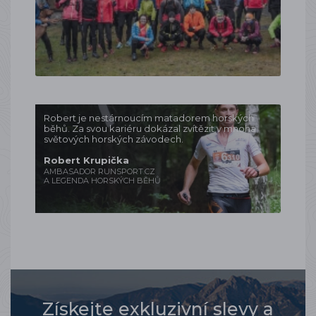
Robert je nestárnoucím matadorem horských
běhů. Za svou kariéru dokázal zvítězit v mnoha
světových horských závodech.
Robert Krupička
AMBASADOR RUNSPORT.CZ
A LEGENDA HORSKÝCH BĚHŮ
Získejte exkluzivní slevy a