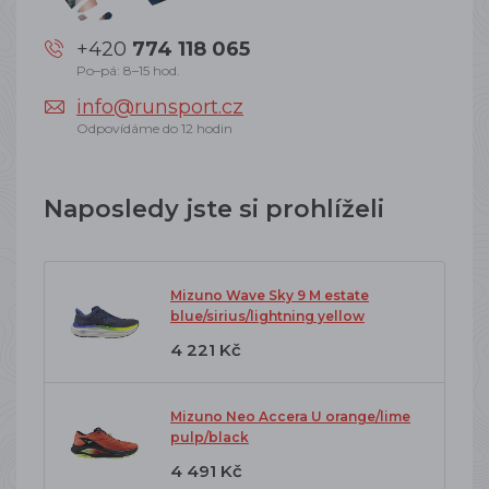
+420
774 118 065
Po–pá: 8–15 hod.
info@runsport.cz
Odpovídáme do 12 hodin
Naposledy jste si prohlíželi
Mizuno Wave Sky 9 M estate
blue/sirius/lightning yellow
4 221 Kč
Mizuno Neo Accera U orange/lime
pulp/black
4 491 Kč