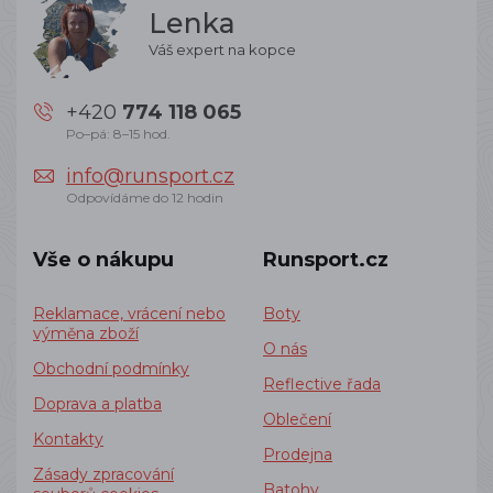
Lenka
Váš expert na kopce
+420
774 118 065
Po–pá: 8–15 hod.
info@runsport.cz
Odpovídáme do 12 hodin
Vše o nákupu
Runsport.cz
Reklamace, vrácení nebo
Boty
výměna zboží
O nás
Obchodní podmínky
Reflective řada
Doprava a platba
Oblečení
Kontakty
Prodejna
Zásady zpracování
Batohy