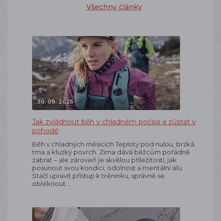
Všechny články
30. 09. 2025
Jak zvládnout běh v chladném počasí a zůstat v
pohodě
Běh v chladných měsících Teploty pod nulou, brzká
tma a kluzký povrch. Zima dává běžcům pořádně
zabrat – ale zároveň je skvělou příležitostí, jak
posunout svou kondici, odolnost a mentální sílu.
Stačí upravit přístup k tréninku, správně se
obléknout…