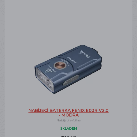
NABÍJECÍ BATERKA FENIX E03R V2.0
- MODRÁ
Nabíjecí svítilna
SKLADEM