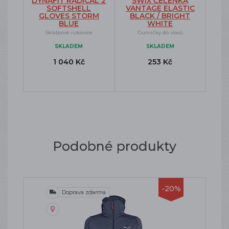
DYNAFIT RADICAL 2
SWIX ČELENKA
SOFTSHELL
VANTAGE ELASTIC
GLOVES STORM
BLACK / BRIGHT
BLUE
WHITE
Skialpové rukavice
Gumičky do vlasů
SKLADEM
SKLADEM
1 040 Kč
253 Kč
Podobné produkty
-20%
Doprava zdarma