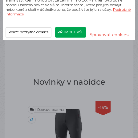
a analýzy, kteří mohou být ze zemí mimo EU. Partneři tyto údaje
Kšiltovka
mohou zkombinovat s dalšími informacemi, které jste jim poskytli
nebo které získali v důsledku toho, že používáte jejich služby.
Podrobné
SKLADEM
informace
730 Kč
Pouze nezbytné cookies
PŘIJMOUT VŠE
Spravovat cookies
Novinky v nabídce
-15%
Doprava zdarma