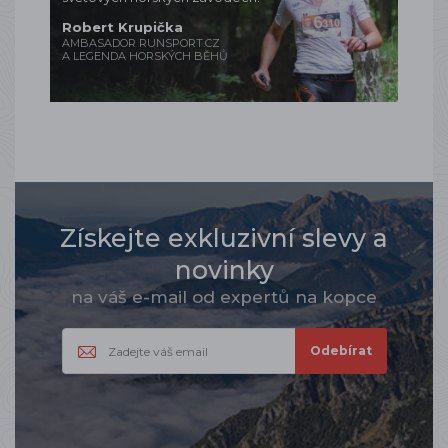
Robert Krupička
AMBASADOR RUNSPORT.CZ
A LEGENDA HORSKÝCH BĚHŮ
Získejte exkluzivní slevy a
novinky
na váš e-mail od expertů na kopce