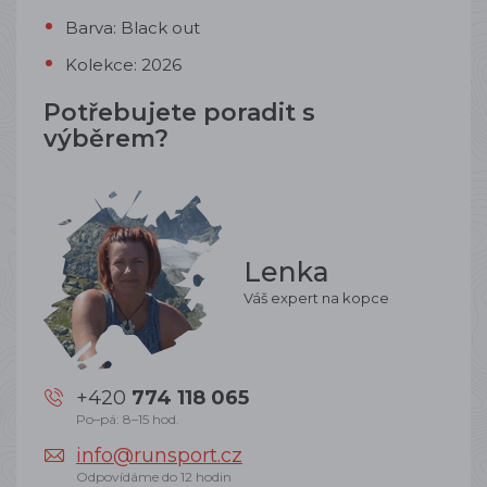
Barva: Black out
Kolekce: 2026
Potřebujete poradit s
výběrem?
Lenka
Váš expert na kopce
+420
774 118 065
Po–pá: 8–15 hod.
info@runsport.cz
Odpovídáme do 12 hodin