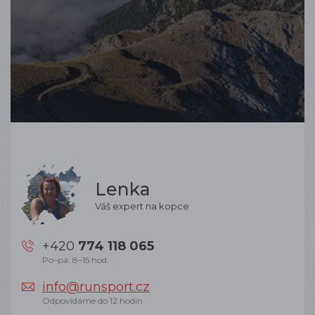
Lenka
Váš expert na kopce
+420
774 118 065
Po–pá: 8–15 hod.
info@runsport.cz
Odpovídáme do 12 hodin