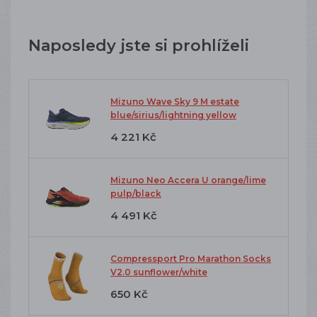
Naposledy jste si prohlíželi
Mizuno Wave Sky 9 M estate
blue/sirius/lightning yellow
4 221 Kč
Mizuno Neo Accera U orange/lime
pulp/black
4 491 Kč
Compressport Pro Marathon Socks
V2.0 sunflower/white
650 Kč