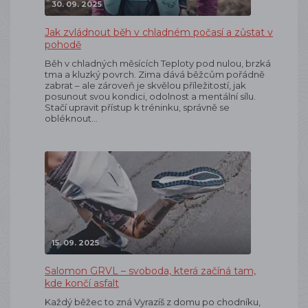
30. 09. 2025
Jak zvládnout běh v chladném počasí a zůstat v
pohodě
Běh v chladných měsících Teploty pod nulou, brzká
tma a kluzký povrch. Zima dává běžcům pořádně
zabrat – ale zároveň je skvělou příležitostí, jak
posunout svou kondici, odolnost a mentální sílu.
Stačí upravit přístup k tréninku, správně se
obléknout…
15. 09. 2025
Salomon GRVL – svoboda, která začíná tam,
kde končí asfalt
Každý běžec to zná Vyrazíš z domu po chodníku,