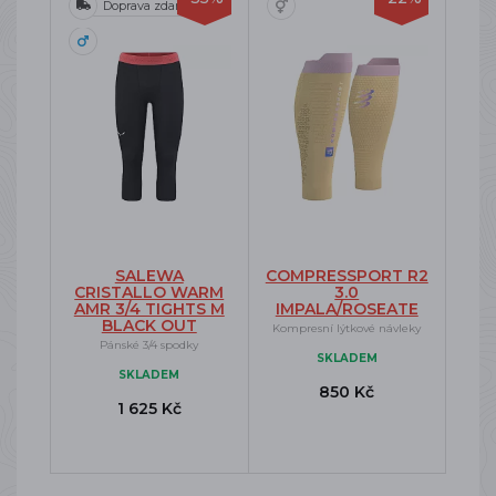
Doprava zdarma
SALEWA
COMPRESSPORT R2
CRISTALLO WARM
3.0
AMR 3/4 TIGHTS M
IMPALA/ROSEATE
BLACK OUT
Kompresní lýtkové návleky
Pánské 3/4 spodky
SKLADEM
SKLADEM
850 Kč
1 625 Kč