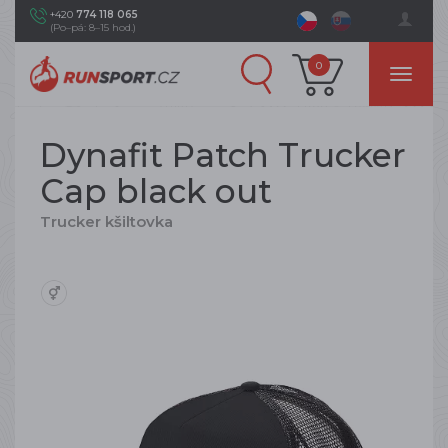
+420
774 118 065
(Po–pá: 8–15 hod.)
0
Dynafit Patch Trucker
Cap black out
Trucker kšiltovka