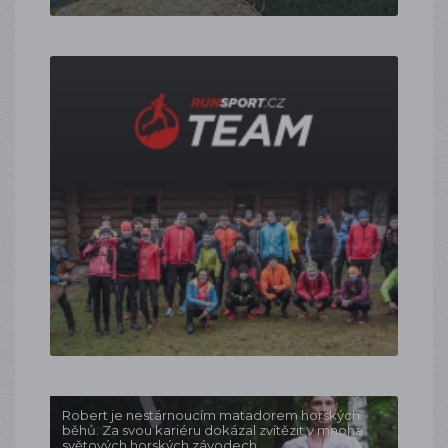
Robert je nestárnoucím matadorem horských
běhů. Za svou kariéru dokázal zvítězit v mnoha
světových horských závodech.