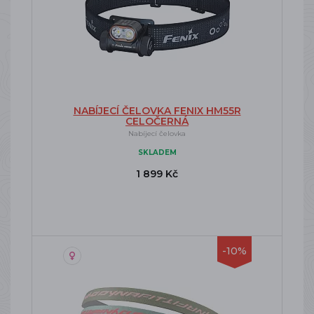
NABÍJECÍ ČELOVKA FENIX HM55R
CELOČERNÁ
Nabíjecí čelovka
SKLADEM
1 899 Kč
-10%