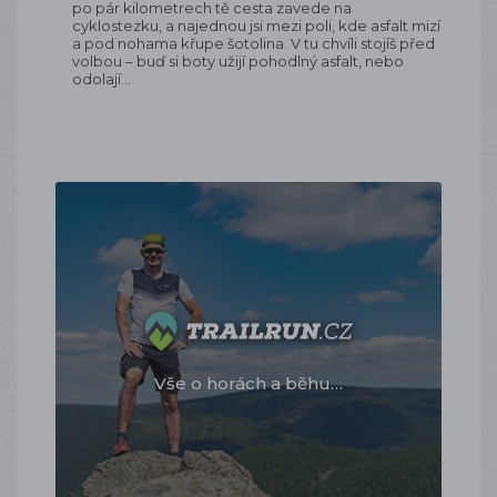
po pár kilometrech tě cesta zavede na
cyklostezku, a najednou jsi mezi poli, kde asfalt mizí
a pod nohama křupe šotolina. V tu chvíli stojíš před
volbou – buď si boty užijí pohodlný asfalt, nebo
odolají…
Vše o horách a běhu…