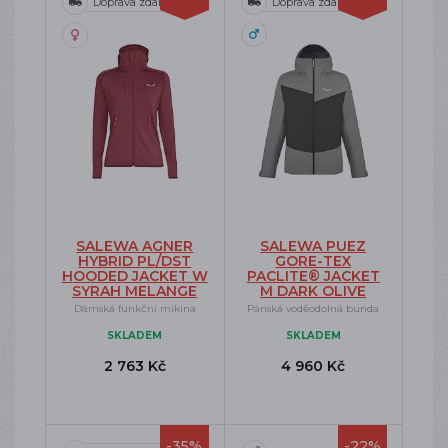
Doprava zdarma
Doprava zdarma
SALEWA AGNER
SALEWA PUEZ
HYBRID PL/DST
GORE-TEX
HOODED JACKET W
PACLITE® JACKET
SYRAH MELANGE
M DARK OLIVE
Dámská funkční mikina
Pánská voděodolná bunda
SKLADEM
SKLADEM
2 763 Kč
4 960 Kč
-35%
-22%