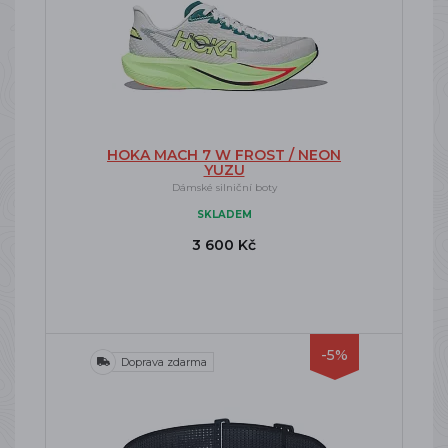
HOKA MACH 7 W FROST / NEON
YUZU
Dámské silniční boty
SKLADEM
3 600 Kč
-5%
Doprava zdarma