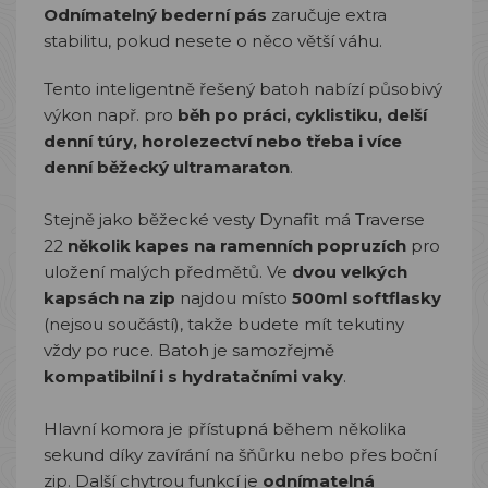
Odnímatelný bederní pás
zaručuje extra
stabilitu, pokud nesete o něco větší váhu.
Tento inteligentně řešený batoh nabízí působivý
výkon např. pro
běh po práci, cyklistiku, delší
denní túry, horolezectví nebo třeba i více
denní běžecký ultramaraton
.
Stejně jako běžecké vesty Dynafit má Traverse
22
několik kapes na ramenních popruzích
pro
uložení malých předmětů. Ve
dvou velkých
kapsách na zip
najdou místo
500ml softflasky
(nejsou součástí), takže budete mít tekutiny
vždy po ruce. Batoh je samozřejmě
kompatibilní i s hydratačními vaky
.
Hlavní komora je přístupná během několika
sekund díky zavírání na šňůrku nebo přes boční
zip. Další chytrou funkcí je
odnímatelná