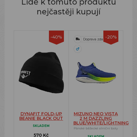
Lidé k tomuto produktu
nejčastěji kupují
-40%
-20%
Doprava zdarma
DYNAFIT FOLD-UP
MIZUNO NEO VISTA
BEANIE BLACK OUT
2 M DAZZLING
BLUE/WHITE/LIGHTNING
SKLADEM
Pánské běžecké silniční boty
570 Kč
SKLADEM