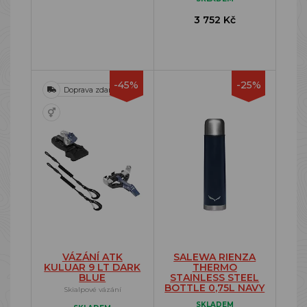
3 752 Kč
-45%
-25%
Doprava zdarma
VÁZÁNÍ ATK
SALEWA RIENZA
KULUAR 9 LT DARK
THERMO
BLUE
STAINLESS STEEL
BOTTLE 0,75L NAVY
Skialpové vázání
SKLADEM