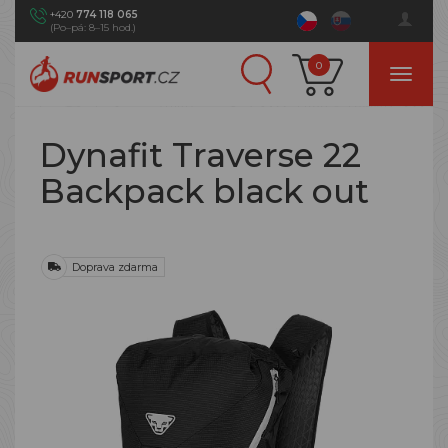
+420
774 118 065
(Po–pá: 8–15 hod.)
0
Dynafit Traverse 22
Backpack black out
Doprava zdarma