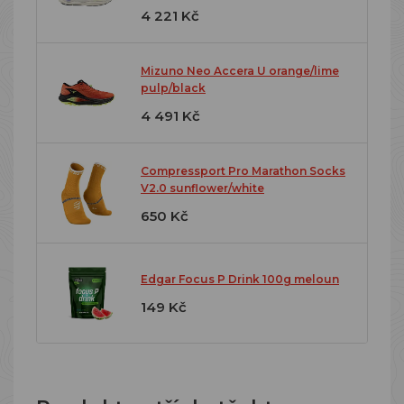
4 221 Kč
Mizuno Neo Accera U orange/lime
pulp/black
4 491 Kč
Compressport Pro Marathon Socks
V2.0 sunflower/white
650 Kč
Edgar Focus P Drink 100g meloun
149 Kč