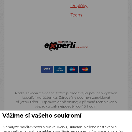
Doplňky
Team
Podle zákona o evidenci tržeb je prodávající povinen vystavit
kupujícímu účtenku. Zároveň je povinen zaevidovat
přijatou tržbu u správce daně online; v případě technického
výpadku pak nejpozději do 48 hodin.
Vážíme si vašeho soukromí
© 2013 - 2026 Runsport.cz, všechna práva vyhrazena
K analýze návštěvnosti a funkcí webu, ukládání vašeho nastavení a
personalizaci obsahu a reklam využíváme cookies. Informace o tom, jak