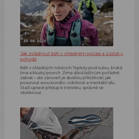
30. 09. 2025
Jak zvládnout běh v chladném počasí a zůstat v
pohodě
Běh v chladných měsících Teploty pod nulou, brzká
tma a kluzký povrch. Zima dává běžcům pořádně
zabrat – ale zároveň je skvělou příležitostí, jak
posunout svou kondici, odolnost a mentální sílu.
Stačí upravit přístup k tréninku, správně se
obléknout…