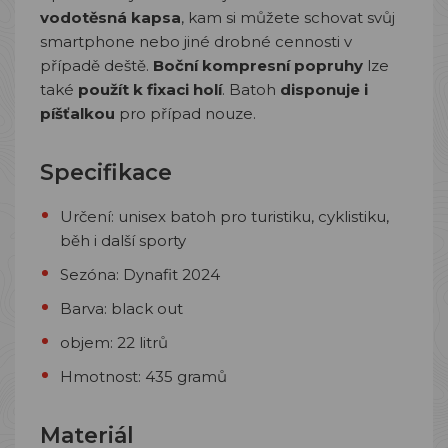
vodotěsná kapsa
, kam si můžete schovat svůj
smartphone nebo jiné drobné cennosti v
případě deště.
Boční kompresní popruhy
lze
také
použít k fixaci holí
. Batoh
disponuje i
píšťalkou
pro případ nouze.
Specifikace
Určení: unisex batoh pro turistiku, cyklistiku,
běh i další sporty
Sezóna: Dynafit 2024
Barva: black out
objem: 22 litrů
Hmotnost: 435 gramů
Materiál