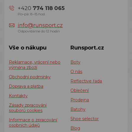
+420
774 118 065
Po–pá: 8–15 hod.
info@runsport.cz
Odpovídáme do 12 hodin
Vše o nákupu
Runsport.cz
Reklamace, vrácení nebo
Boty
výměna zboží
O nás
Obchodní podmínky
Reflective řada
Doprava a platba
Oblečení
Kontakty
Prodejna
Zásady zpracování
Batohy
souborů cookies
Shoe selector
Informace o zpracování
osobních údajů
Blog