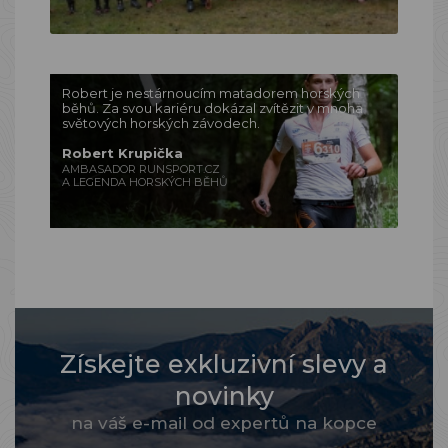
Robert je nestárnoucím matadorem horských
běhů. Za svou kariéru dokázal zvítězit v mnoha
světových horských závodech.
Robert Krupička
AMBASADOR RUNSPORT.CZ
A LEGENDA HORSKÝCH BĚHŮ
Získejte exkluzivní slevy a
novinky
na váš e-mail od expertů na kopce