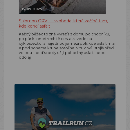
15. 09. 2025
Salomon GRVL – svoboda, která začíná tam,
kde končí asfalt
Každý běžec to zná Vyrazíš z domu po chodníku,
po pár kilometrech tě cesta zavede na
cyklostezku, a najednou jsi mezi poli, kde asfalt mizí
a pod nohama křupe šotolina. V tu chvíli stojíš před
volbou – buď si boty užijí pohodlný asfalt, nebo
odolají…