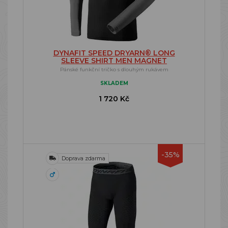
DYNAFIT SPEED DRYARN® LONG
SLEEVE SHIRT MEN MAGNET
Pánské funkční tričko s dlouhým rukávem
SKLADEM
1 720 Kč
-35%
Doprava zdarma