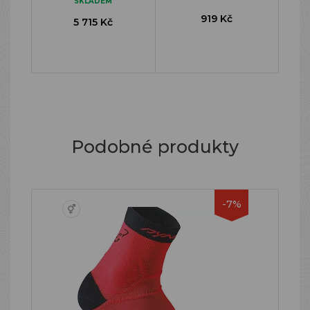
SKLADEM
919 Kč
5 715 Kč
Podobné produkty
-7%