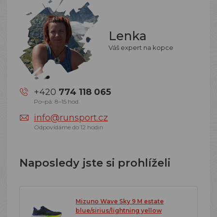
Lenka
Váš expert na kopce
+420
774 118 065
Po–pá: 8–15 hod.
info@runsport.cz
Odpovídáme do 12 hodin
Naposledy jste si prohlíželi
Mizuno Wave Sky 9 M estate
blue/sirius/lightning yellow