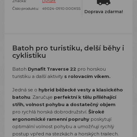
Značka:
Dynafit
Číslo produktu:
49024-0910:000XSS
Doprava zdarma!
Batoh pro turistiku, delší běhy i
cyklistiku
Batoh
Dynafit Traverse 22
pro horskou
turistiku a další aktivity
s rolovacím víkem.
Jedná se o
hybrid běžecké vesty a klasického
batohu
. Zaručuje
perfektní k tělu přiléhající
střih, volnost pohybu a dostatečný objem
pro rychlá horská dobrodružství.
Široké
ergonomické ramenní popruhy
poskytují
optimální volnost pohybu a umožňují rychlý
postup vpřed na stezkách a horských trailech.