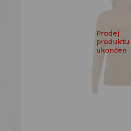
Prodej
produktu
ukončen