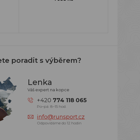
ete poradit s výběrem?
Lenka
Váš expert na kopce
+420
774 118 065
Po–pá: 8–15 hod.
info@runsport.cz
Odpovídáme do 12 hodin