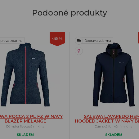
Podobné produkty
-35%
prava zdarma
Doprava zdarma
WA ROCCA 2 PL FZ W NAVY
SALEWA LAVAREDO HE
BLAZER MELANGE
HOODED JACKET W NAVY B
Dámská fleecová mikina
Dámská funkční mikina
SKLADEM
SKLADEM