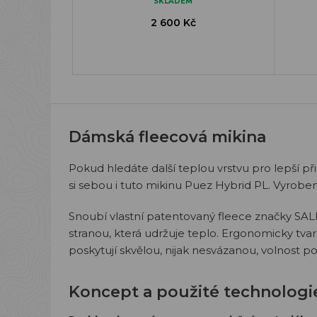
SKLADEM
2 600 Kč
Dámská fleecová mikina
Pokud hledáte další teplou vrstvu pro lepší př
si sebou i tuto mikinu Puez Hybrid PL. Vyrobeno
Snoubí vlastní patentovaný fleece značky SAL
stranou, která udržuje teplo. Ergonomicky tva
poskytují skvělou, nijak nesvázanou, volnost p
Koncept a použité technologi