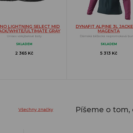
NO LIGHTNING SELECT MID
DYNAFIT ALPINE 3L JACK
ACK/WHITE/ULTIMATE GRAY
MAGENTA
Unisex volejbalové boty
Dámská běžecká nepromokavá bu
SKLADEM
SKLADEM
2 365 Kč
5 313 Kč
Píšeme o tom,
Všechny značky