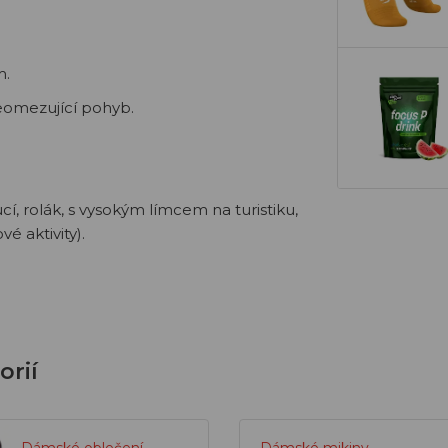
m.
eomezující pohyb.
ucí, rolák, s vysokým límcem
na turistiku,
vé aktivity).
orií