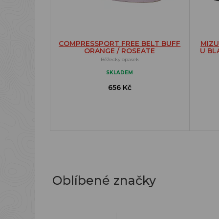
COMPRESSPORT FREE BELT BUFF
MIZU
ORANGE / ROSEATE
U BL
Běžecký opasek
SKLADEM
656 Kč
Oblíbené značky