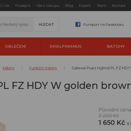
O nás
Prodejna
Vše o nákupu
Blog
Experti
Team
Kontakt
Runsport na Facebooku
OBLEČENÍ
SKIALPINISMUS
BATOHY
Mikiny
Funkční mikiny
Salewa Puez Hybrid PL FZ HD
 PL FZ HDY W golden brow
Původní cena
2 200 Kč
1 650 Kč
s