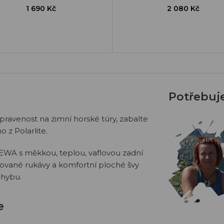
1 690 Kč
2 080 Kč
Potřebuj
ipravenost na zimní horské túry, zabalte
 z Polarlite.
EWA s měkkou, teplou, vaflovou zadní
rované rukávy a komfortní ploché švy
ohybu.
e