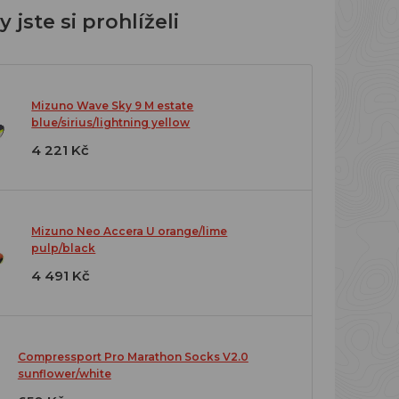
 jste si prohlíželi
Mizuno Wave Sky 9 M estate
blue/sirius/lightning yellow
4 221 Kč
Mizuno Neo Accera U orange/lime
pulp/black
4 491 Kč
Compressport Pro Marathon Socks V2.0
sunflower/white