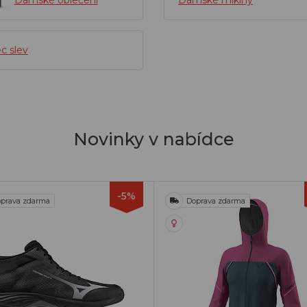
Dámské oblečení
Dámské mikiny
c slev
Novinky v nabídce
-5%
prava zdarma
Doprava zdarma