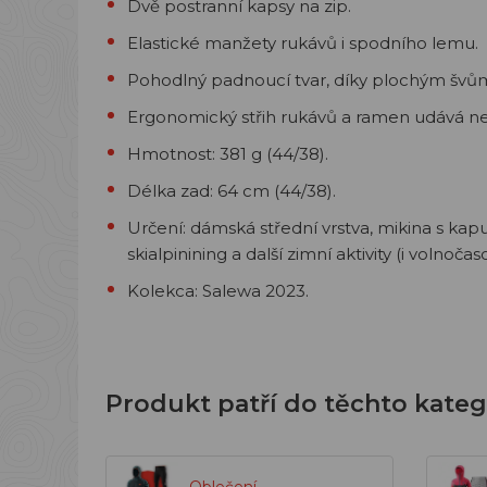
Dvě postranní kapsy na zip.
Elastické manžety rukávů i spodního lemu.
Pohodlný padnoucí tvar, díky plochým švů
Ergonomický střih rukávů a ramen udává n
Hmotnost: 381 g (44/38).
Délka zad: 64 cm (44/38).
Určení: dámská střední vrstva, mikina s kap
skialpinining a další zimní aktivity (i volnočaso
Kolekca: Salewa 2023.
Produkt patří do těchto kateg