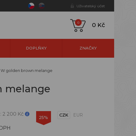
Uživatelský účet
0
0 Kč
DOPLŇKY
ZNAČKY
Y W golden brown melange
n melange
:
2 200 Kč
CZK
EUR
25%
 DPH