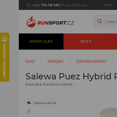
Úvod
+420
774 118 065
(Po–pá: 8–15 hod.)
KOPEC SLEV
BOTY
Úvod
Oblečení
Dámské oblečení
Salewa Puez Hybrid
Dámská funkční mikina
Doprava zdarma