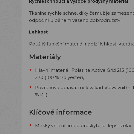
Rychleschnoucí a vysoce prodyšný materiál
Tkanina rychle schne, díky čemuž je zameze
odpočinku během vašeho dobrodružství.
Lehkost
Použitý funkční materiál nabízí lehkost, která je
Materiály
Hlavní materiál: Polarlite Active Grid 215 (1
270 (100 % Polyester),
Povrchová úprava: měkký kartáčový vnitřní 
% PL).
Klíčové informace
Měkký vnitřní límec proskytující lepší izolaci