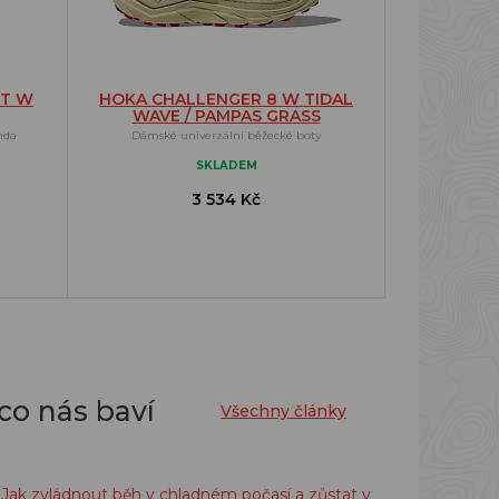
ET W
HOKA CHALLENGER 8 W TIDAL
WAVE / PAMPAS GRASS
nda
Dámské univerzální běžecké boty
SKLADEM
3 534 Kč
co nás baví
Všechny články
Jak zvládnout běh v chladném počasí a zůstat v