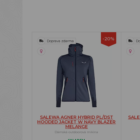
-20%
Doprava zdarma
Do
SALEWA AGNER HYBRID PL/DST
SALE
HOODED JACKET W NAVY BLAZER
MELANGE
Dámská outdoorová mikina