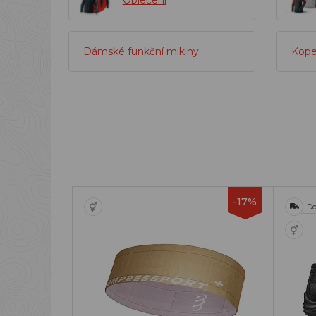
Oblečení
Dámské funkční mikiny
Kope
-17%
Do