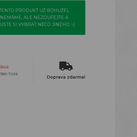
TENTO PRODUKT UŽ BOHUŽEL
NEMÁME, ALE NEZOUFEJTE A
USTE SI VYBRAT NĚCO JINÉHO :-)
alewa
7389-7026
Doprava zdarma!