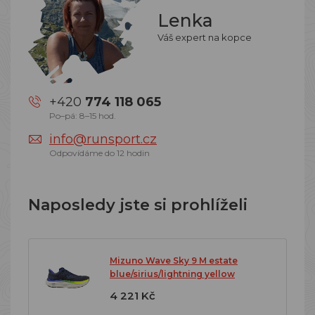
Lenka
Váš expert na kopce
+420
774 118 065
Po–pá: 8–15 hod.
info@runsport.cz
Odpovídáme do 12 hodin
Naposledy jste si prohlíželi
Mizuno Wave Sky 9 M estate
blue/sirius/lightning yellow
4 221 Kč