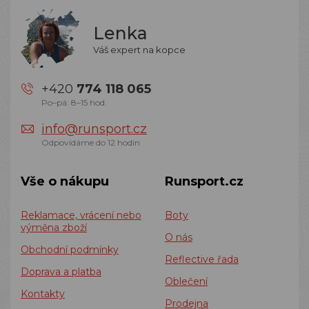
Lenka
Váš expert na kopce
+420
774 118 065
Po–pá: 8–15 hod.
info@runsport.cz
Odpovídáme do 12 hodin
Vše o nákupu
Runsport.cz
Reklamace, vrácení nebo
Boty
výměna zboží
O nás
Obchodní podmínky
Reflective řada
Doprava a platba
Oblečení
Kontakty
Prodejna