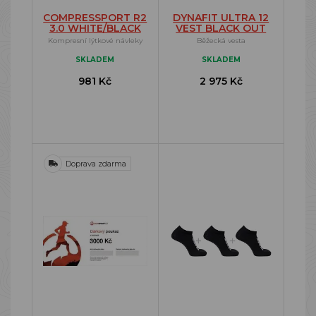
COMPRESSPORT R2
DYNAFIT ULTRA 12
3.0 WHITE/BLACK
VEST BLACK OUT
Kompresní lýtkové návleky
Běžecká vesta
SKLADEM
SKLADEM
981 Kč
2 975 Kč
Doprava zdarma