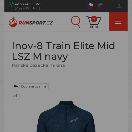
+420
774 118 065
(Po–pá: 8–15 hod.)
0
Inov-8 Train Elite Mid
LSZ M navy
Pánská běžecká mikina
Doprava zdarma