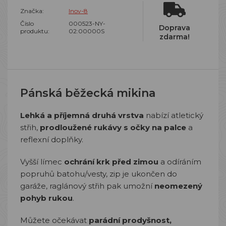
Značka:
Inov-8
Číslo
000523-NY-
Doprava
produktu:
02:00000S
zdarma!
Pánská běžecká mikina
Lehká a příjemná druhá vrstva
nabízí atletický
střih,
prodloužené rukávy s očky na palce
a
reflexní doplňky.
Vyšší límec
ochrání krk před zimou
a odíráním
popruhů batohu/vesty, zip je ukončen do
garáže, raglánový střih pak umožní
neomezený
pohyb rukou
.
Můžete očekávat
parádní prodyšnost,