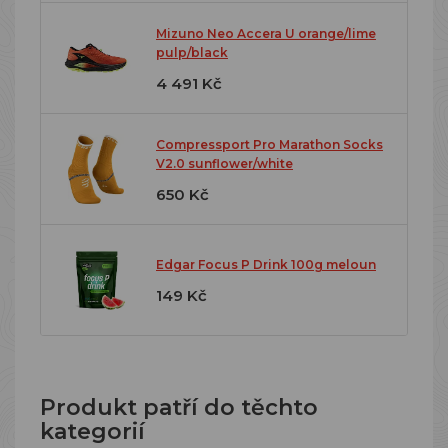
Mizuno Neo Accera U orange/lime
pulp/black
4 491 Kč
Compressport Pro Marathon Socks
V2.0 sunflower/white
650 Kč
Edgar Focus P Drink 100g meloun
149 Kč
Produkt patří do těchto
kategorií