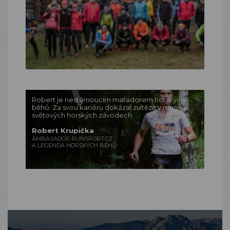
Robert je nestárnoucím matadorem horských
běhů. Za svou kariéru dokázal zvítězit v mnoha
světových horských závodech.
Robert Krupička
AMBASADOR RUNSPORT.CZ
A LEGENDA HORSKÝCH BĚHŮ