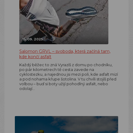
15. 09. 2025
Salomon GRVL – svoboda, která začíná tam,
kde končí asfalt
Každý běžec to zná Vyrazíš z domu po chodníku,
po pár kilometrech tě cesta zavede na
cyklostezku, a najednou jsi mezi poli, kde asfalt mizí
a pod nohama křupe šotolina. V tu chvíli stojíš před
volbou – buď si boty užijí pohodlný asfalt, nebo
odolají…