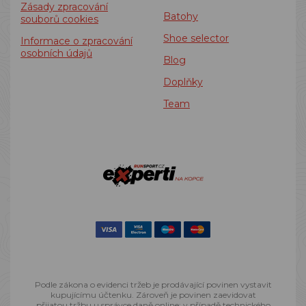
Zásady zpracování
Batohy
souborů cookies
Shoe selector
Informace o zpracování
osobních údajů
Blog
Doplňky
Team
Podle zákona o evidenci tržeb je prodávající povinen vystavit
kupujícímu účtenku. Zároveň je povinen zaevidovat
přijatou tržbu u správce daně online; v případě technického