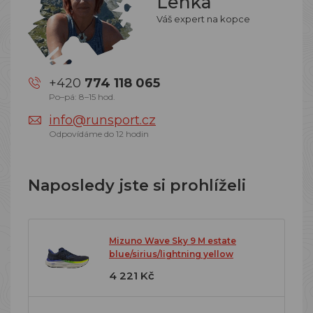
Lenka
Váš expert na kopce
+420
774 118 065
Po–pá: 8–15 hod.
info@runsport.cz
Odpovídáme do 12 hodin
Naposledy jste si prohlíželi
Mizuno Wave Sky 9 M estate
blue/sirius/lightning yellow
4 221 Kč