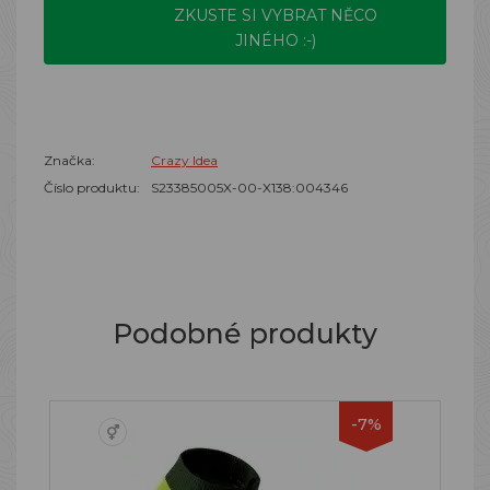
ZKUSTE SI VYBRAT NĚCO
JINÉHO :-)
Značka:
Crazy Idea
Číslo produktu:
S23385005X-00-X138:004346
Podobné produkty
-7%