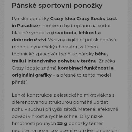
Pánské sportovní ponožky
Pánské ponožky
Crazy Idea Crazy Socks Lost
in Paradise
s motivem hydroplánu na vodní
hladině symbolizují
svobodu, lehkost a
dobrodružství
. Výrazný digitální potisk dodává
modelu dynamický charakter, zatímco
technické zpracování splňuje nároky
běhu,
trailu i intenzivního pohybu v terénu
. Značka
Crazy Idea
je známá
kombinací funkčnosti a
originální grafiky
– a přesně to tento model
přináší.
Lehká konstrukce z elastického mikrovlákna s
diferencovanou strukturou pomáhá udržet
nohu v suchu i při vyšší zátěži. Materiál efektivně
odvádí vlhkost a rychle schne. Díky nízké
hmotnosti pouhých
25 g
ponožky téměř
necítíte na noze, což oceníte při delších bězích i