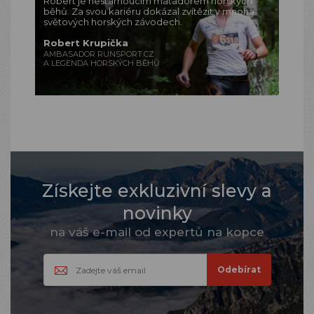
Robert je nestárnoucím matadorem horských
běhů. Za svou kariéru dokázal zvítězit v mnoha
světových horských závodech.
Robert Krupička
AMBASADOR RUNSPORT.CZ
A LEGENDA HORSKÝCH BĚHŮ
Získejte exkluzivní slevy a
novinky
na váš e-mail od expertů na kopce