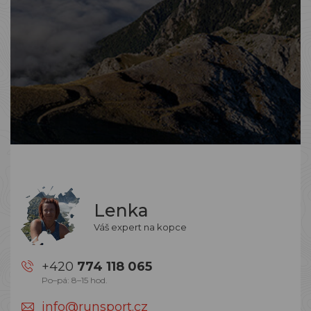
Lenka
Váš expert na kopce
+420
774 118 065
Po–pá: 8–15 hod.
info@runsport.cz