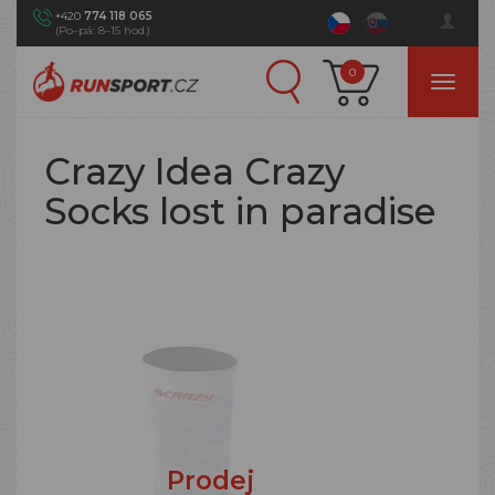
+420
774 118 065
(Po–pá: 8–15 hod.)
0
Crazy Idea Crazy
Socks lost in paradise
Prodej