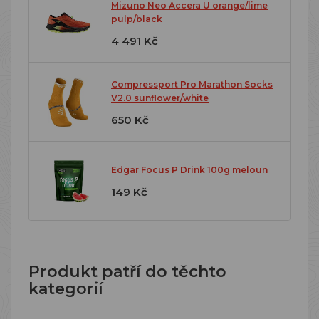
Mizuno Neo Accera U orange/lime
pulp/black
4 491 Kč
Compressport Pro Marathon Socks
V2.0 sunflower/white
650 Kč
Edgar Focus P Drink 100g meloun
149 Kč
Produkt patří do těchto
kategorií