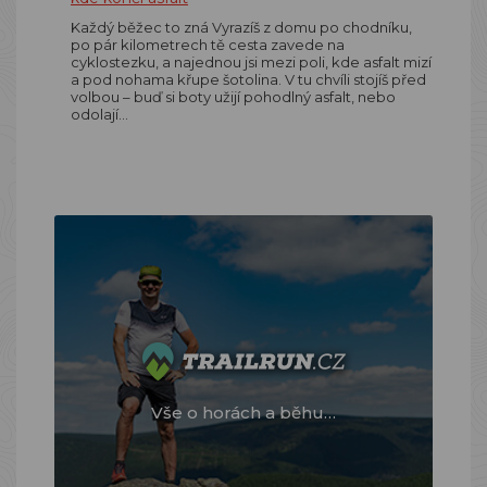
Každý běžec to zná Vyrazíš z domu po chodníku,
po pár kilometrech tě cesta zavede na
cyklostezku, a najednou jsi mezi poli, kde asfalt mizí
a pod nohama křupe šotolina. V tu chvíli stojíš před
volbou – buď si boty užijí pohodlný asfalt, nebo
odolají…
Vše o horách a běhu…