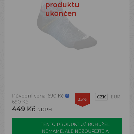
produktu
ukončen
Původní cena:
690 Kč
CZK
EUR
35%
690 Kč
449 Kč
s DPH
TENTO PRODUKT UŽ BOHUŽEL
NEMÁME, ALE NEZOUFEJTE A