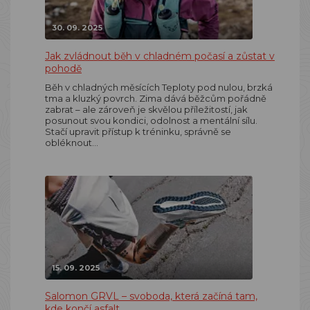
30. 09. 2025
Jak zvládnout běh v chladném počasí a zůstat v
pohodě
Běh v chladných měsících Teploty pod nulou, brzká
tma a kluzký povrch. Zima dává běžcům pořádně
zabrat – ale zároveň je skvělou příležitostí, jak
posunout svou kondici, odolnost a mentální sílu.
Stačí upravit přístup k tréninku, správně se
obléknout…
15. 09. 2025
Salomon GRVL – svoboda, která začíná tam,
kde končí asfalt