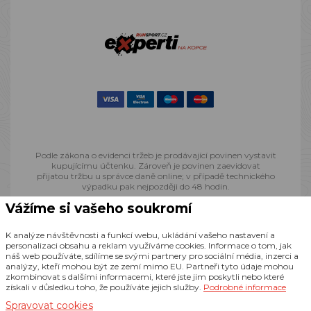
Podle zákona o evidenci tržeb je prodávající povinen vystavit
kupujícímu účtenku. Zároveň je povinen zaevidovat
přijatou tržbu u správce daně online; v případě technického
výpadku pak nejpozději do 48 hodin.
Vážíme si vašeho soukromí
© 2013 - 2026 Runsport.cz, všechna práva vyhrazena
K analýze návštěvnosti a funkcí webu, ukládání vašeho nastavení a
personalizaci obsahu a reklam využíváme cookies. Informace o tom, jak
náš web používáte, sdílíme se svými partnery pro sociální média, inzerci a
Realizace
CZECHGROUP.cz
analýzy, kteří mohou být ze zemí mimo EU. Partneři tyto údaje mohou
zkombinovat s dalšími informacemi, které jste jim poskytli nebo které
získali v důsledku toho, že používáte jejich služby.
Podrobné informace
Spravovat cookies