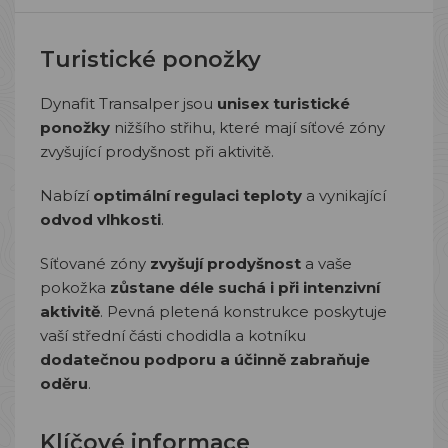
Turistické ponožky
Dynafit Transalper jsou
unisex turistické
ponožky
nižšího střihu, které mají síťové zóny
zvyšující prodyšnost při aktivitě.
Nabízí
optimální regulaci teploty
a vynikající
odvod vlhkosti
.
Síťované zóny
zvyšují prodyšnost
a vaše
pokožka
zůstane déle suchá i při intenzivní
aktivitě
. Pevná pletená konstrukce poskytuje
vaší střední části chodidla a kotníku
dodatečnou podporu a účinně zabraňuje
oděru
.
Klíčové informace