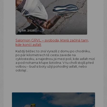
15. 09. 2025
Salomon GRVL – svoboda, která začíná tam,
kde končí asfalt
Každý běžec to zná Vyrazíš z domu po chodníku,
po pár kilometrech tě cesta zavede na
cyklostezku, a najednou jsi mezi poli, kde asfalt mizí
a pod nohama křupe šotolina. V tu chvíli stojíš před
volbou – buď si boty užijí pohodlný asfalt, nebo
odolají…