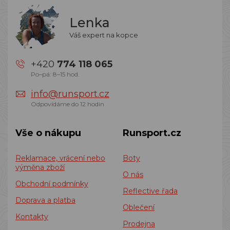
Lenka
Váš expert na kopce
+420
774 118 065
Po–pá: 8–15 hod.
info@runsport.cz
Odpovídáme do 12 hodin
Vše o nákupu
Runsport.cz
Reklamace, vrácení nebo
Boty
výměna zboží
O nás
Obchodní podmínky
Reflective řada
Doprava a platba
Oblečení
Kontakty
Prodejna