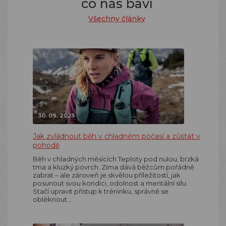
co nás baví
Všechny články
30. 09. 2025
Jak zvládnout běh v chladném počasí a zůstat v
pohodě
Běh v chladných měsících Teploty pod nulou, brzká
tma a kluzký povrch. Zima dává běžcům pořádně
zabrat – ale zároveň je skvělou příležitostí, jak
posunout svou kondici, odolnost a mentální sílu.
Stačí upravit přístup k tréninku, správně se
obléknout…