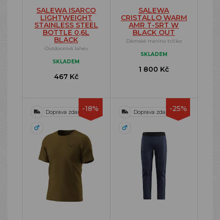
SALEWA ISARCO
SALEWA
LIGHTWEIGHT
CRISTALLO WARM
STAINLESS STEEL
AMR T-SRT W
BOTTLE 0,6L
BLACK OUT
BLACK
Dámské merino tričko
Outdoorová lahev
SKLADEM
SKLADEM
1 800 Kč
467 Kč
-18%
-25%
Doprava zdarma
Doprava zdarma