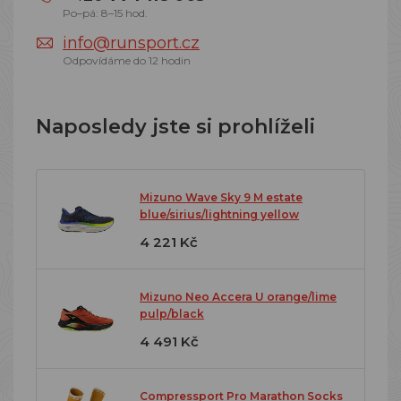
Po–pá: 8–15 hod.
info@runsport.cz
Odpovídáme do 12 hodin
Naposledy jste si prohlíželi
Mizuno Wave Sky 9 M estate
blue/sirius/lightning yellow
4 221 Kč
Mizuno Neo Accera U orange/lime
pulp/black
4 491 Kč
Compressport Pro Marathon Socks