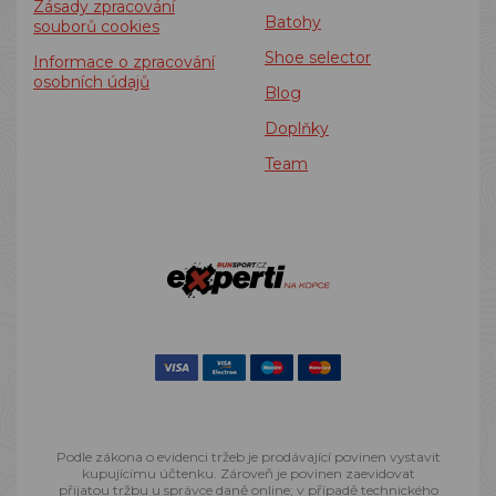
Zásady zpracování
Batohy
souborů cookies
Shoe selector
Informace o zpracování
osobních údajů
Blog
Doplňky
Team
Podle zákona o evidenci tržeb je prodávající povinen vystavit
kupujícímu účtenku. Zároveň je povinen zaevidovat
přijatou tržbu u správce daně online; v případě technického