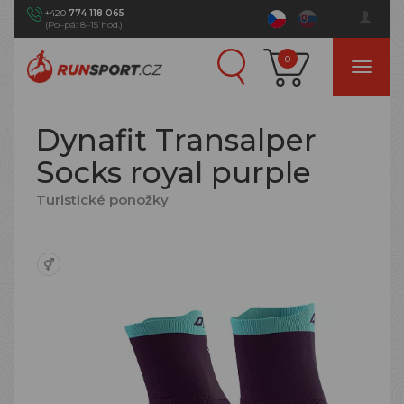
+420
774 118 065
(Po–pá: 8–15 hod.)
0
Dynafit Transalper
Socks royal purple
Turistické ponožky