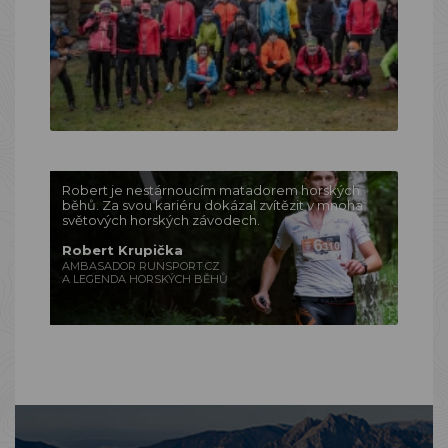
Robert je nestárnoucím matadorem horských
běhů. Za svou kariéru dokázal zvítězit v mnoha
světových horských závodech.
Robert Krupička
AMBASADOR RUNSPORT.CZ
A LEGENDA HORSKÝCH BĚHŮ