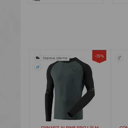
-15%
Doprava zdarma
DYNAFIT ALPINE PRO L/S M
COM