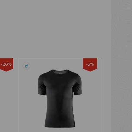
-20%
-5%