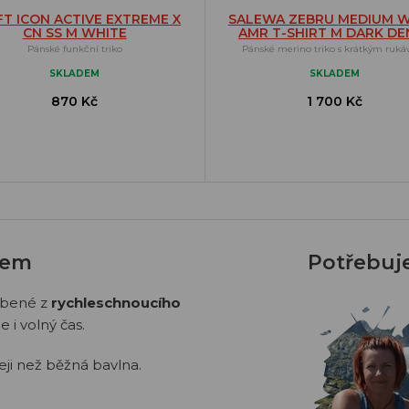
T ICON ACTIVE EXTREME X
SALEWA ZEBRU MEDIUM 
CN SS M WHITE
AMR T-SHIRT M DARK DE
Pánské funkční triko
Pánské merino triko s krátkým ruk
SKLADEM
SKLADEM
870 Kč
1 700 Kč
vem
Potřebuj
obené z
rychleschnoucího
e i volný čas.
eji než běžná bavlna.