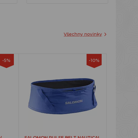
Všechny novinky
-5%
-10%
W
SALOMON PULSE BELT NAUTICAL