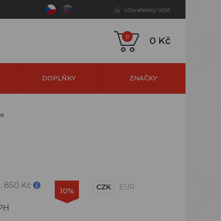
Uživatelský účet
0
0 Kč
DOPLŇKY
ZNAČKY
me
:
850 Kč
CZK
EUR
10%
PH