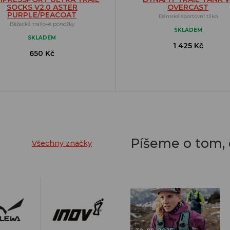
SOCKS V2.0 ASTER
OVERCAST
PURPLE/PEACOAT
Dámské sportovní tílko
Běžecké trailové ponožky
SKLADEM
SKLADEM
1 425 Kč
650 Kč
Píšeme o tom,
Všechny značky