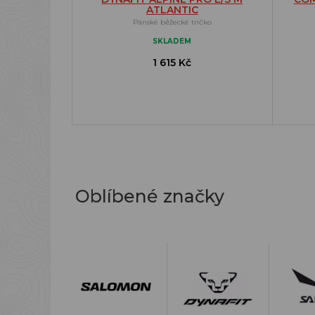
ATLANTIC
Pánské běžecké tričko
SKLADEM
1 615 Kč
Oblíbené značky