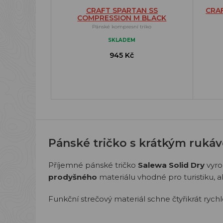
CRAFT SPARTAN SS
CRAF
COMPRESSION M BLACK
Pánské kompresní triko
SKLADEM
945 Kč
Pánské tričko s krátkým ruká
Příjemné pánské tričko
Salewa Solid Dry
vyr
prodyšného
materiálu vhodné pro turistiku, al
Funkční strečový materiál schne čtyřikrát rychl