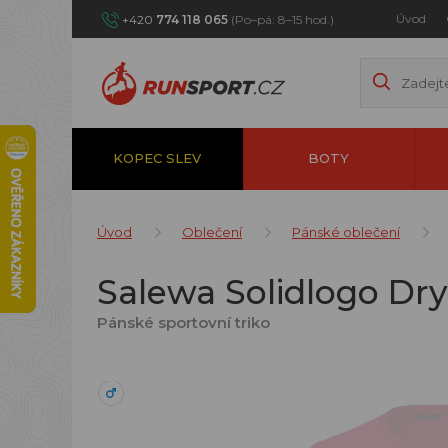
Úvod
+420
774 118 065
(Po–pá: 8–15 hod.)
KOPEC SLEV
BOTY
Úvod
Oblečení
Pánské oblečení
Salewa Solidlogo Dry
Pánské sportovní triko