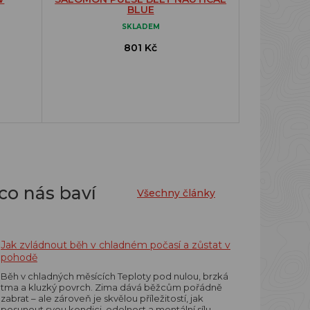
BLUE
SKLADEM
801 Kč
co nás baví
Všechny články
Jak zvládnout běh v chladném počasí a zůstat v
pohodě
Běh v chladných měsících Teploty pod nulou, brzká
tma a kluzký povrch. Zima dává běžcům pořádně
zabrat – ale zároveň je skvělou příležitostí, jak
posunout svou kondici, odolnost a mentální sílu.