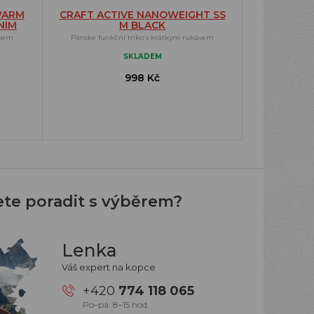
WARM
CRAFT ACTIVE NANOWEIGHT SS
NIM
M BLACK
ávem
Pánské funkční triko s krátkým rukávem
SKLADEM
998 Kč
ete poradit s výběrem?
Lenka
Váš expert na kopce
+420
774 118 065
Po–pá: 8–15 hod.