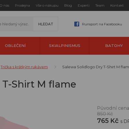
O nás
Prodejna
Vše o nákupu
Blog
Experti
Team
Kontakt
Runsport na Facebooku
OBLEČENÍ
SKIALPINISMUS
BATOHY
Trička s krátkým rukávem
Salewa Solidlogo Dry T-Shirt M fla
 T-Shirt M flame
Původní cena
850 Kč
765 Kč
s D