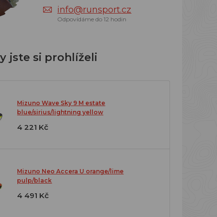
info@runsport.cz
Odpovídáme do 12 hodin
 jste si prohlíželi
Mizuno Wave Sky 9 M estate
blue/sirius/lightning yellow
4 221 Kč
Mizuno Neo Accera U orange/lime
pulp/black
4 491 Kč