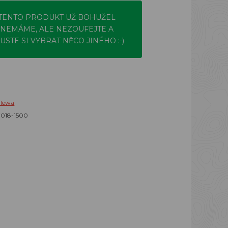
TENTO PRODUKT UŽ BOHUŽEL
NEMÁME, ALE NEZOUFEJTE A
USTE SI VYBRAT NĚCO JINÉHO :-)
alewa
7018-1500