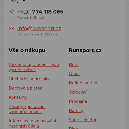
+420
774 118 065
Po–pá: 8–15 hod.
info@runsport.cz
Odpovídáme do 12 hodin
Vše o nákupu
Runsport.cz
Reklamace, vrácení nebo
Boty
výměna zboží
O nás
Obchodní podmínky
Reflective řada
Doprava a platba
Oblečení
Kontakty
Prodejna
Zásady zpracování
Batohy
souborů cookies
Shoe selector
Informace o zpracování
osobních údajů