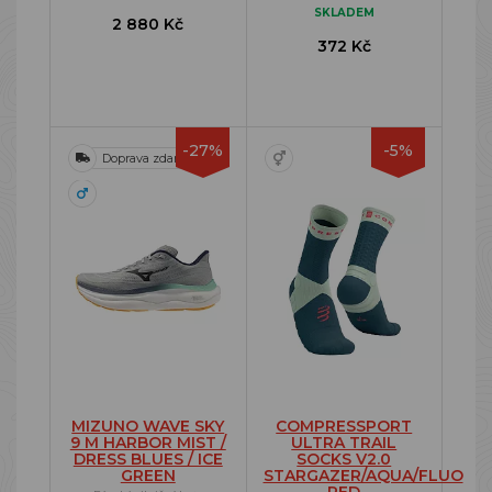
SKLADEM
2 880 Kč
372 Kč
-27%
-5%
Doprava zdarma
MIZUNO WAVE SKY
COMPRESSPORT
9 M HARBOR MIST /
ULTRA TRAIL
DRESS BLUES / ICE
SOCKS V2.0
GREEN
STARGAZER/AQUA/FLUO