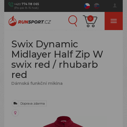
+420
774 118 065
(Po–pá: 8–15 hod.)
0
Swix Dynamic
Midlayer Half Zip W
swix red / rhubarb
red
Dámská funkční mikina
Doprava zdarma