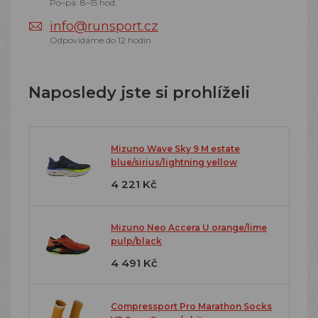
Po–pá: 8–15 hod.
info@runsport.cz
Odpovídáme do 12 hodin
Naposledy jste si prohlíželi
Mizuno Wave Sky 9 M estate
blue/sirius/lightning yellow
4 221 Kč
Mizuno Neo Accera U orange/lime
pulp/black
4 491 Kč
Compressport Pro Marathon Socks