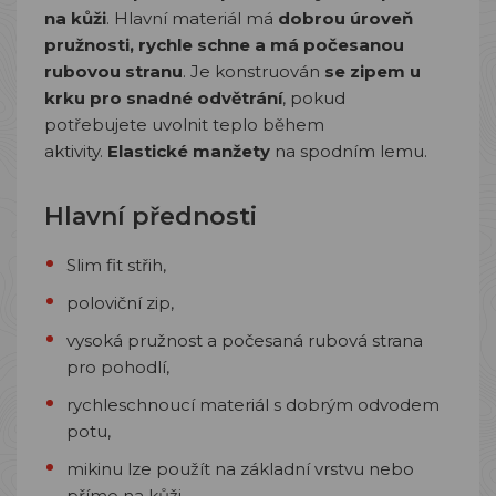
na kůži
. Hlavní materiál má
dobrou úroveň
pružnosti, rychle schne a má počesanou
rubovou stranu
. Je konstruován
se zipem u
krku pro snadné odvětrání
, pokud
potřebujete uvolnit teplo během
aktivity.
Elastické manžety
na spodním lemu.
Hlavní přednosti
Slim fit střih,
poloviční zip,
vysoká pružnost a počesaná rubová strana
pro pohodlí,
rychleschnoucí materiál s dobrým odvodem
potu,
mikinu lze použít na základní vrstvu nebo
přímo na kůži,