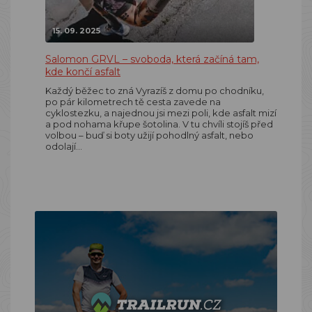
15. 09. 2025
Salomon GRVL – svoboda, která začíná tam,
kde končí asfalt
Každý běžec to zná Vyrazíš z domu po chodníku,
po pár kilometrech tě cesta zavede na
cyklostezku, a najednou jsi mezi poli, kde asfalt mizí
a pod nohama křupe šotolina. V tu chvíli stojíš před
volbou – buď si boty užijí pohodlný asfalt, nebo
odolají…