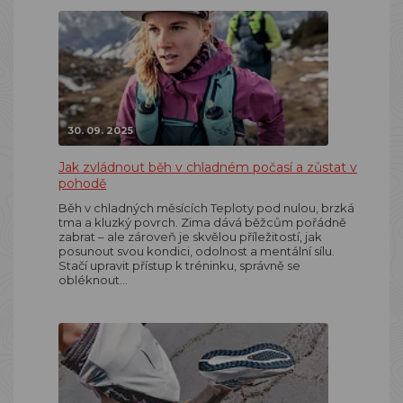
30. 09. 2025
Jak zvládnout běh v chladném počasí a zůstat v
pohodě
Běh v chladných měsících Teploty pod nulou, brzká
tma a kluzký povrch. Zima dává běžcům pořádně
zabrat – ale zároveň je skvělou příležitostí, jak
posunout svou kondici, odolnost a mentální sílu.
Stačí upravit přístup k tréninku, správně se
obléknout…