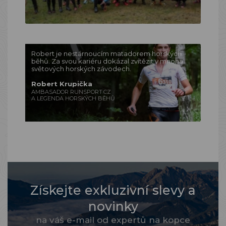
Robert je nestárnoucím matadorem horských
běhů. Za svou kariéru dokázal zvítězit v mnoha
světových horských závodech.
Robert Krupička
AMBASADOR RUNSPORT.CZ
A LEGENDA HORSKÝCH BĚHŮ
Získejte exkluzivní slevy a
novinky
na váš e-mail od expertů na kopce