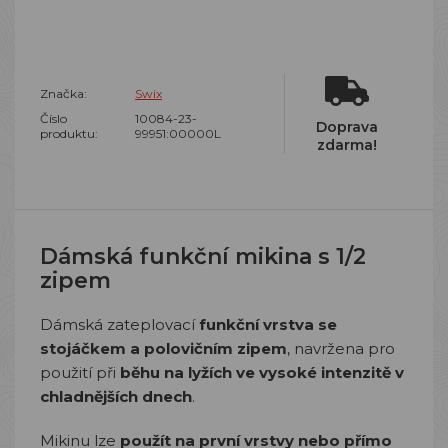
Značka:
Swix
Číslo
10084-23-
Doprava
produktu:
99951:00000L
zdarma!
Dámská funkční mikina s 1/2
zipem
Dámská zateplovací
funkční vrstva se
stojáčkem a polovičním zipem
, navržena pro
použití při
běhu na lyžích ve vysoké intenzitě v
chladnějších dnech
.
Mikinu lze
použít na první vrstvy nebo přímo