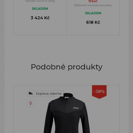
RED
Pánské silniční boty
Běžecké trailové ponožky
SKLADEM
SKLADEM
3 424 Kč
618 Kč
Podobné produkty
-38%
Doprava zdarma