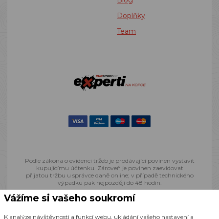
Blog
Doplňky
Team
Podle zákona o evidenci tržeb je prodávající povinen vystavit
kupujícímu účtenku. Zároveň je povinen zaevidovat
přijatou tržbu u správce daně online; v případě technického
výpadku pak nejpozději do 48 hodin.
Vážíme si vašeho soukromí
© 2013 - 2026 Runsport.cz, všechna práva vyhrazena
K analýze návštěvnosti a funkcí webu, ukládání vašeho nastavení a