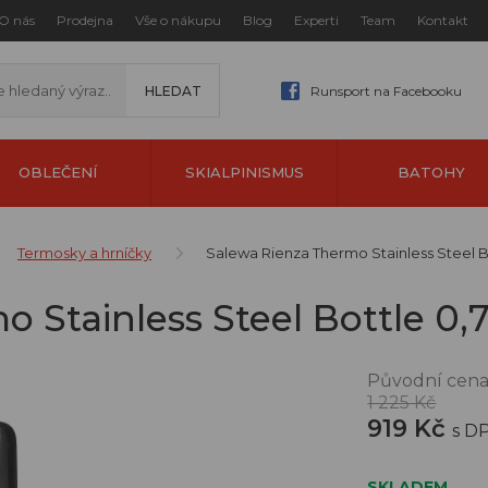
O nás
Prodejna
Vše o nákupu
Blog
Experti
Team
Kontakt
Runsport na Facebooku
OBLEČENÍ
SKIALPINISMUS
BATOHY
Termosky a hrníčky
Salewa Rienza Thermo Stainless Steel B
 Stainless Steel Bottle 0,
Původní cena
1 225 Kč
919 Kč
s D
SKLADEM