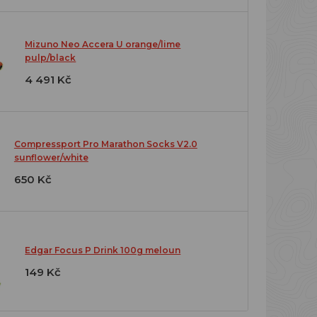
Mizuno Neo Accera U orange/lime
pulp/black
4 491 Kč
Compressport Pro Marathon Socks V2.0
sunflower/white
650 Kč
Edgar Focus P Drink 100g meloun
149 Kč