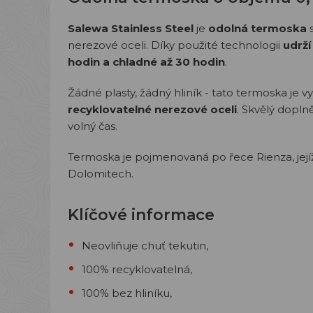
Salewa Stainless Steel
je
odolná termoska
s
nerezové oceli. Díky použité technologii
udrží
hodin a chladné až 30 hodin
.
Žádné plasty, žádný hliník - tato termoska je 
recyklovatelné nerezové oceli
. Skvělý dopln
volný čas.
Termoska je pojmenovaná po řece Rienza, její
Dolomitech.
Klíčové informace
Neovliňuje chuť tekutin,
100% recyklovatelná,
100% bez hliníku,