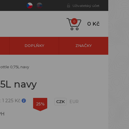
Uživatelský účet
0
0 Kč
DOPLŇKY
ZNAČKY
ottle 0,75L navy
75L navy
:
1 225 Kč
CZK
EUR
25%
PH