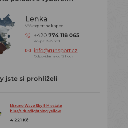
Lenka
Váš expert na kopce
+420
774 118 065
Po–pá: 8–15 hod.
info@runsport.cz
Odpovídáme do 12 hodin
 jste si prohlíželi
Mizuno Wave Sky 9 M estate
blue/sirius/lightning yellow
4 221 Kč