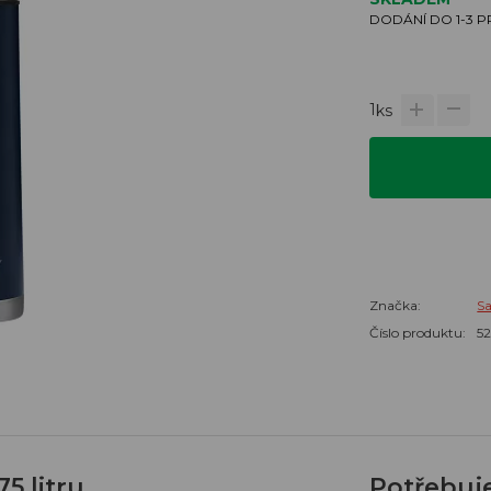
DODÁNÍ DO 1-3 
1
ks
Značka:
S
Číslo produktu:
5
5 litru
Potřebuj