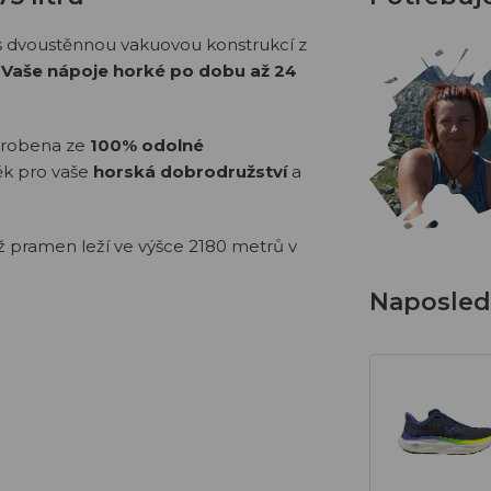
 dvoustěnnou vakuovou konstrukcí z
 Vaše nápoje horké po dobu až 24
vyrobena ze
100% odolné
ěk pro vaše
horská dobrodružství
a
ž pramen leží ve výšce 2180 metrů v
Naposledy