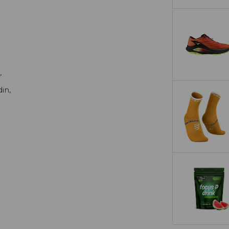
,
in,