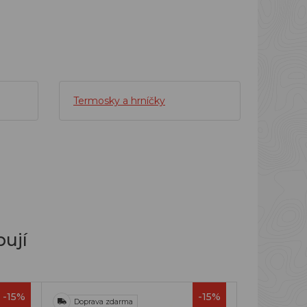
Termosky a hrníčky
ují
-15%
-15%
Doprava zdarma