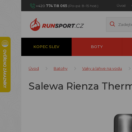
Úvod
+420
774 118 065
(Po–pá: 8–15 hod.)
KOPEC SLEV
BOTY
Úvod
Batohy
Vaky a lahve na vodu
Salewa Rienza Thermo