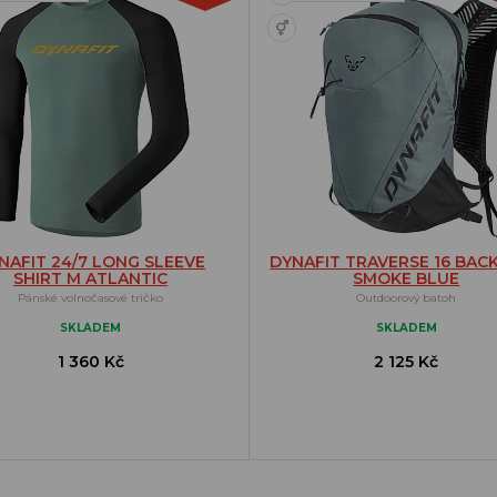
NAFIT 24/7 LONG SLEEVE
DYNAFIT TRAVERSE 16 BAC
SHIRT M ATLANTIC
SMOKE BLUE
Pánské volnočasové tričko
Outdoorový batoh
SKLADEM
SKLADEM
1 360 Kč
2 125 Kč