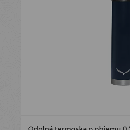
Odolná termoska o objemu 0,7