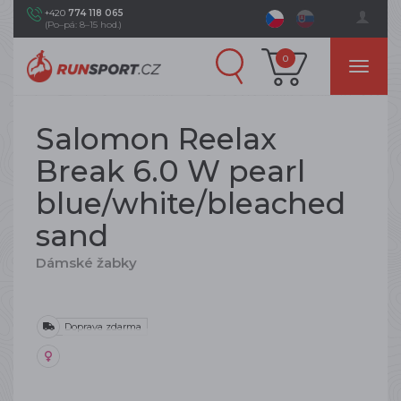
+420
774 118 065
(Po–pá: 8–15 hod.)
0
Salomon Reelax
Break 6.0 W pearl
blue/white/bleached
sand
Dámské žabky
Doprava zdarma