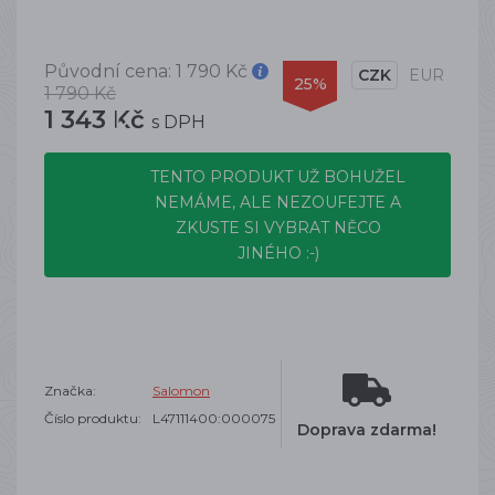
Původní cena:
1 790 Kč
CZK
EUR
25%
1 790 Kč
1 343 Kč
s DPH
TENTO PRODUKT UŽ BOHUŽEL
NEMÁME, ALE NEZOUFEJTE A
ZKUSTE SI VYBRAT NĚCO
JINÉHO :-)
Značka:
Salomon
Číslo produktu:
L47111400:000075
Doprava zdarma!