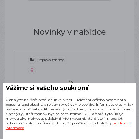
Novinky v nabídce
Doprava zdarma
Vážíme si vašeho soukromí
K analýze návštěvnosti a funkcí webu, ukládání vašeho nastavení a
personalizaci obsahu a reklam využíváme cookies. Informace o tom, jak
náš web používáte, sdílíme se svými partnery pro sociální média, inzerci
a analýzy, kteří mohou být ze zemí mimo EU. Partneři tyto údaje
mohou zkombinovat s dalšími informacemi, které jste jim poskytli
nebo které získali v důsledku toho, že používáte jejich služby.
Podrobné
informace
SALOMON REELAX SLIDE 6.0 W