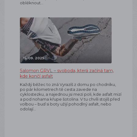
obléknout…
15. 09. 2025
Salomon GRVL – svoboda, která začíná tam,
kde končí asfalt
Každý běžec to zná Vyrazíš z domu po chodníku,
po pár kilometrech tě cesta zavede na
cyklostezku, a najednou jsi mezi poli, kde asfalt mizí
a pod nohama křupe šotolina. V tu chvíli stojíš před
volbou – buď si boty užijí pohodlný asfalt, nebo
odolají…