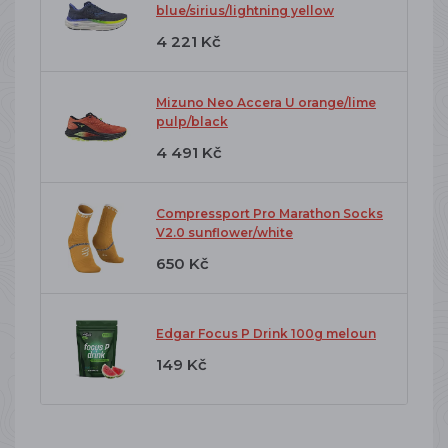
blue/sirius/lightning yellow
4 221 Kč
Mizuno Neo Accera U orange/lime
pulp/black
4 491 Kč
Compressport Pro Marathon Socks
V2.0 sunflower/white
650 Kč
Edgar Focus P Drink 100g meloun
149 Kč