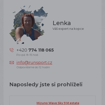
Lenka
Váš expert na kopce
+420
774 118 065
Po–pá: 8–15 hod.
info@runsport.cz
Odpovídáme do 12 hodin
Naposledy jste si prohlíželi
Mizuno Wave Sky 9 M estate