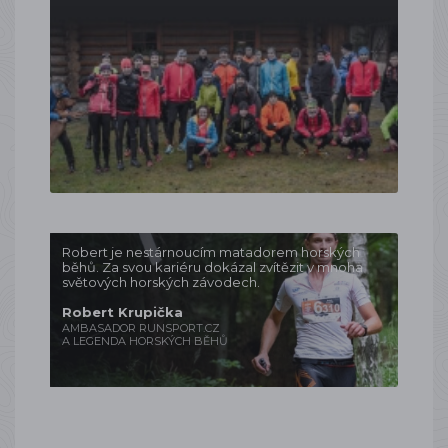
Robert je nestárnoucím matadorem horských
běhů. Za svou kariéru dokázal zvítězit v mnoha
světových horských závodech.
Robert Krupička
AMBASADOR RUNSPORT.CZ
A LEGENDA HORSKÝCH BĚHŮ