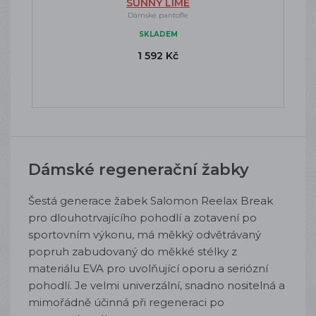
SUNNY LIME
Dámské pantofle
SKLADEM
1 592 Kč
Dámské regenerační žabky
Šestá generace žabek Salomon Reelax Break
pro dlouhotrvajícího pohodlí a zotavení po
sportovním výkonu, má měkký odvětrávaný
popruh zabudovaný do měkké stélky z
materiálu EVA pro uvolňující oporu a seriózní
pohodlí. Je velmi univerzální, snadno nositelná a
mimořádně účinná při regeneraci po