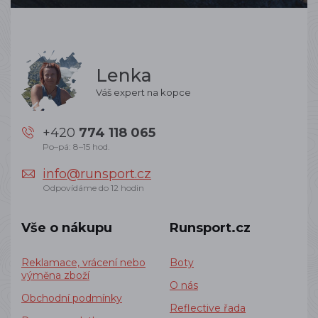
Lenka
Váš expert na kopce
+420
774 118 065
Po–pá: 8–15 hod.
info@runsport.cz
Odpovídáme do 12 hodin
Vše o nákupu
Runsport.cz
Reklamace, vrácení nebo
Boty
výměna zboží
O nás
Obchodní podmínky
Reflective řada