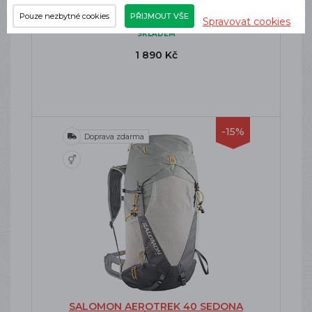
VANILLA ICE / VANILLA ICE / BLACK
Dámské pantofle
Pouze nezbytné cookies
PŘIJMOUT VŠE
Spravovat cookies
SKLADEM
1 890 Kč
-15%
Doprava zdarma
SALOMON AEROTREK 40 SEDONA