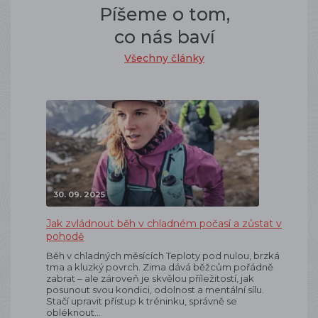
Píšeme o tom,
co nás baví
Všechny články
30. 09. 2025
Jak zvládnout běh v chladném počasí a zůstat v
pohodě
Běh v chladných měsících Teploty pod nulou, brzká
tma a kluzký povrch. Zima dává běžcům pořádně
zabrat – ale zároveň je skvělou příležitostí, jak
posunout svou kondici, odolnost a mentální sílu.
Stačí upravit přístup k tréninku, správně se
obléknout…