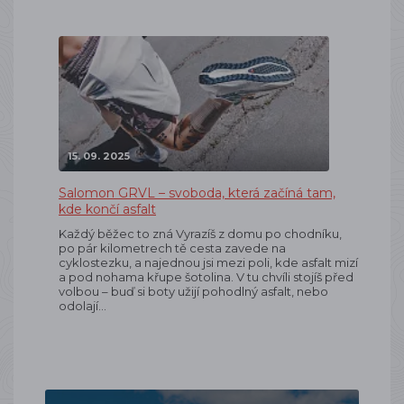
15. 09. 2025
Salomon GRVL – svoboda, která začíná tam,
kde končí asfalt
Každý běžec to zná Vyrazíš z domu po chodníku,
po pár kilometrech tě cesta zavede na
cyklostezku, a najednou jsi mezi poli, kde asfalt mizí
a pod nohama křupe šotolina. V tu chvíli stojíš před
volbou – buď si boty užijí pohodlný asfalt, nebo
odolají…