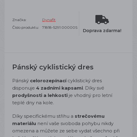
Značka:
Dynafit
Číslo produktu:
71818-5291:00000S
Doprava zdarma!
Pánský cyklistický dres
Pánský
celorozepínací
cyklistický dres
disponuje
4 zadními kapsami
. Díky své
prodyšnosti a lehkosti
je vhodný pro letní
teplé dny na kole.
Díky specifickému střihu a
strečovému
materiálu
není vaše svoboda pohybu nikdy
omezena a můžete ze sebe vydat všechno při