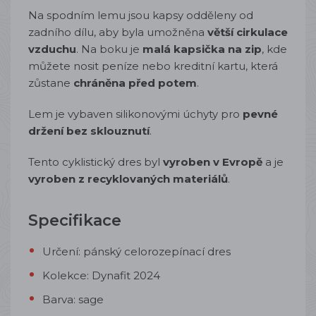
Na spodním lemu jsou kapsy odděleny od
zadního dílu, aby byla umožněna
větší cirkulace
vzduchu
. Na boku je
malá kapsička na zip
, kde
můžete nosit peníze nebo kreditní kartu, která
zůstane
chráněna před potem
.
Lem je vybaven silikonovými úchyty pro
pevné
držení bez sklouznutí
.
Tento cyklistický dres byl
vyroben v Evropě
a je
vyroben z recyklovaných materiálů
.
Specifikace
Určení: pánský celorozepínací dres
Kolekce: Dynafit 2024
Barva: sage