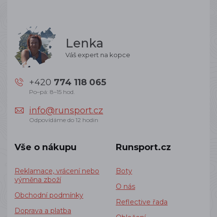
Lenka
Váš expert na kopce
+420
774 118 065
Po–pá: 8–15 hod.
info@runsport.cz
Odpovídáme do 12 hodin
Vše o nákupu
Runsport.cz
Reklamace, vrácení nebo
Boty
výměna zboží
O nás
Obchodní podmínky
Reflective řada
Doprava a platba