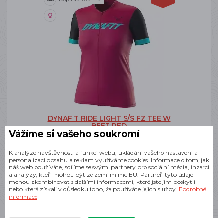
DYNAFIT RIDE LIGHT S/S FZ TEE W
BEET RED
Vážíme si vašeho soukromí
Dámský cyklistický dres
SKLADEM
K analýze návštěvnosti a funkcí webu, ukládání vašeho nastavení a
personalizaci obsahu a reklam využíváme cookies. Informace o tom, jak
1 798 Kč
náš web používáte, sdílíme se svými partnery pro sociální média, inzerci
a analýzy, kteří mohou být ze zemí mimo EU. Partneři tyto údaje
mohou zkombinovat s dalšími informacemi, které jste jim poskytli
nebo které získali v důsledku toho, že používáte jejich služby.
Podrobné
informace
-37%