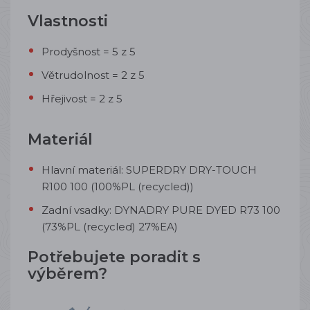
Vlastnosti
Prodyšnost = 5 z 5
Větrudolnost = 2 z 5
Hřejivost = 2 z 5
Materiál
Hlavní materiál: SUPERDRY DRY-TOUCH
R100 100 (100%PL (recycled))
Zadní vsadky: DYNADRY PURE DYED R73 100
(73%PL (recycled) 27%EA)
Potřebujete poradit s
výběrem?