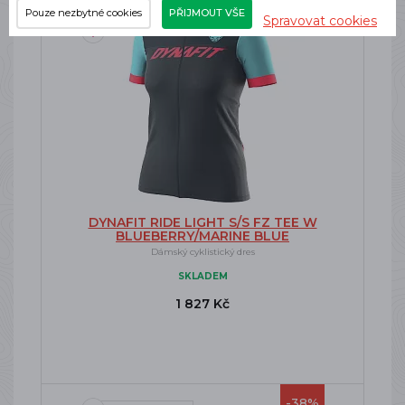
Doprava zdarma
Pouze nezbytné cookies
PŘIJMOUT VŠE
Spravovat cookies
DYNAFIT RIDE LIGHT S/S FZ TEE W
BLUEBERRY/MARINE BLUE
Dámský cyklistický dres
SKLADEM
1 827 Kč
-38%