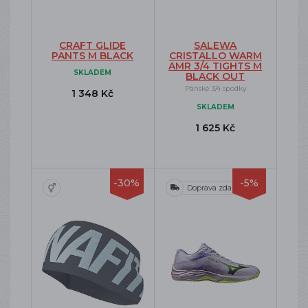
CRAFT GLIDE
SALEWA
PANTS M BLACK
CRISTALLO WARM
AMR 3/4 TIGHTS M
SKLADEM
BLACK OUT
Pánské 3/4 spodky
1 348 Kč
SKLADEM
1 625 Kč
-30%
-5%
Doprava zdarma