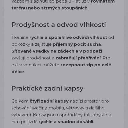
každém šlápnutí do pedálu – ať už v
rovinatém
terénu nebo strmých stoupáních
.
Prodyšnost a odvod vlhkosti
Tkanina
rychle a spolehlivě odvádí vlhkost
od
pokožky a zajišťuje
příjemný pocit sucha
.
Síťované vsadky na zádech a v podpaží
zvyšují prodyšnost a
zabraňují přehřívání
. Pro
extra ventilaci můžete
rozepnout zip po celé
délce
.
Praktické zadní kapsy
Celkem
čtyři zadní kapsy
nabízí prostor pro
schování svačiny, mobilu, větrovky a dalšího
vybavení. Kapsy jsou uspořádány tak, abyste k
nim při jízdě
rychle a snadno dosáhli
.