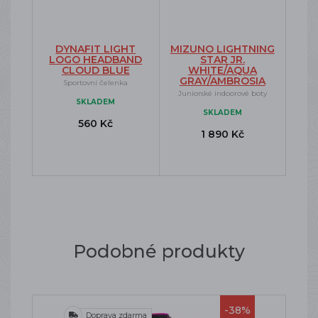
DYNAFIT LIGHT
MIZUNO LIGHTNING
LOGO HEADBAND
STAR JR.
CLOUD BLUE
WHITE/AQUA
GRAY/AMBROSIA
Sportovní čelenka
Juniorské indoorové boty
SKLADEM
SKLADEM
560 Kč
1 890 Kč
Podobné produkty
-38%
Doprava zdarma