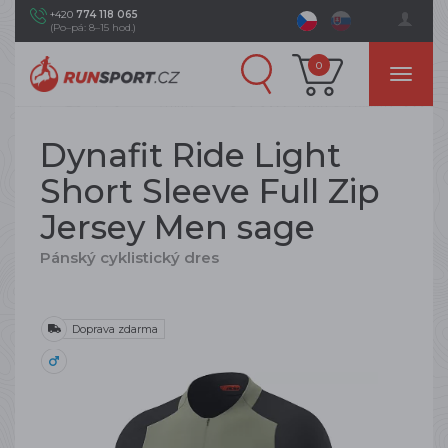
+420
774 118 065
(Po–pá: 8–15 hod.)
0
Dynafit Ride Light
Short Sleeve Full Zip
Jersey Men sage
Pánský cyklistický dres
Doprava zdarma