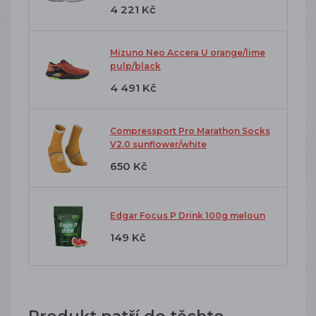
4 221 Kč
Mizuno Neo Accera U orange/lime
pulp/black
4 491 Kč
Compressport Pro Marathon Socks
V2.0 sunflower/white
650 Kč
Edgar Focus P Drink 100g meloun
149 Kč