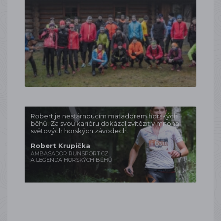
Robert je nestárnoucím matadorem horských
běhů. Za svou kariéru dokázal zvítězit v mnoha
světových horských závodech.
Robert Krupička
AMBASADOR RUNSPORT.CZ
A LEGENDA HORSKÝCH BĚHŮ