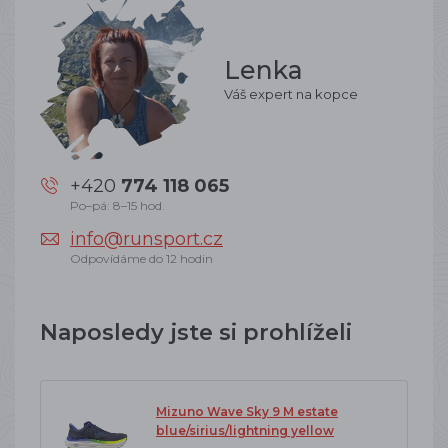
Lenka
Váš expert na kopce
+420
774 118 065
Po–pá: 8–15 hod.
info@runsport.cz
Odpovídáme do 12 hodin
Naposledy jste si prohlíželi
Mizuno Wave Sky 9 M estate
blue/sirius/lightning yellow