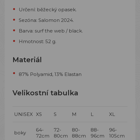
Určení: běžecký opasek.
Sezóna: Salomon 2024.
Barva: surf the web / black.
Hmotnost: 52 g.
Materiál
87% Polyamid, 13% Elastan
Velikostní tabulka
UNISEX
XS
S
M
L
XL
64-
72-
80-
88-
96-
boky
72cm
80cm
88cm
96cm
105cm