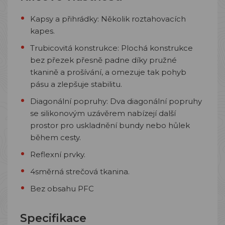
Kapsy a přihrádky:
Několik roztahovacích
kapes.
Trubicovitá konstrukce:
Plochá konstrukce
bez přezek přesně padne díky pružné
tkanině a prošívání, a omezuje tak pohyb
pásu a zlepšuje stabilitu.
Diagonální popruhy:
Dva diagonální popruhy
se silikonovým uzávěrem nabízejí další
prostor pro uskladnění bundy nebo hůlek
během cesty.
Reflexní prvky.
4směrná strečová tkanina.
Bez obsahu PFC
Specifikace