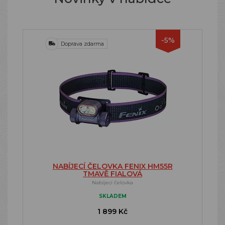
-5%
Doprava zdarma
NABÍJECÍ ČELOVKA FENIX HM55R
TMAVĚ FIALOVÁ
Nabíjecí čelovka
SKLADEM
1 899 Kč