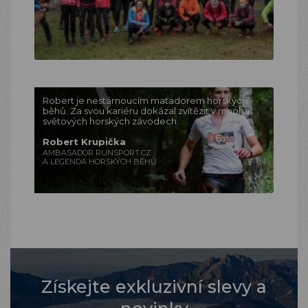
Robert je nestárnoucím matadorem horských
běhů. Za svou kariéru dokázal zvítězit v mnoha
světových horských závodech.
Robert Krupička
AMBASADOR RUNSPORT.CZ
A LEGENDA HORSKÝCH BĚHŮ
Získejte exkluzivní slevy a