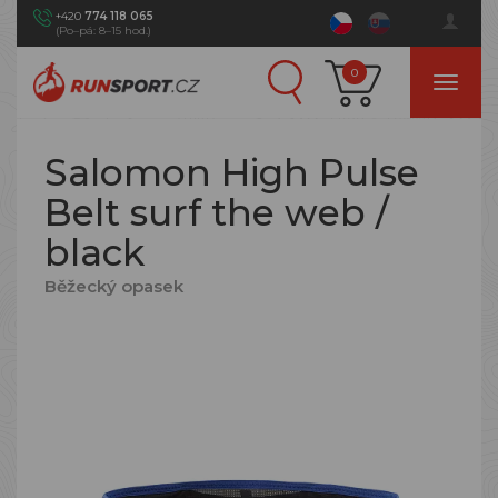
+420
774 118 065
(Po–pá: 8–15 hod.)
0
Salomon High Pulse
Belt surf the web /
black
Běžecký opasek