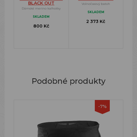
BLACK OUT
Volnočasový batoh
Dámské merino kalhotky
SKLADEM
SKLADEM
2 373 Kč
800 Kč
Podobné produkty
-7%