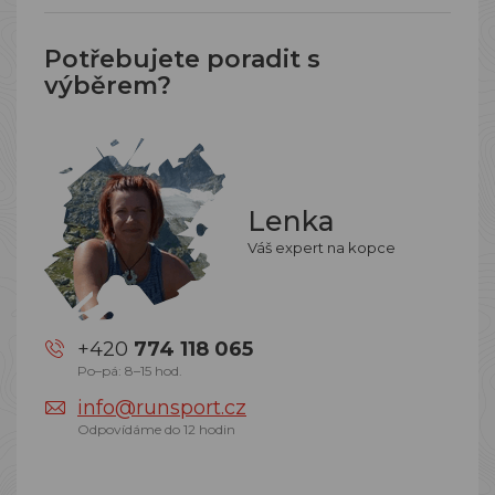
Potřebujete poradit s
výběrem?
Lenka
Váš expert na kopce
+420
774 118 065
Po–pá: 8–15 hod.
info@runsport.cz
Odpovídáme do 12 hodin