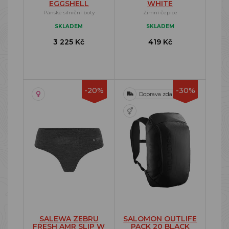
EGGSHELL
WHITE
Pánské silniční boty
Zimní čepice
SKLADEM
SKLADEM
3 225 Kč
419 Kč
-20%
-30%
Doprava zdarma
SALEWA ZEBRU
SALOMON OUTLIFE
FRESH AMR SLIP W
PACK 20 BLACK