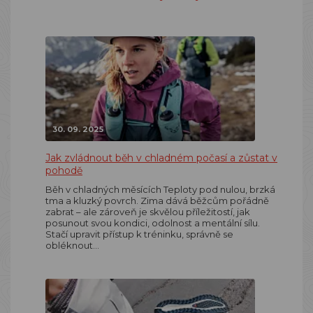
30. 09. 2025
Jak zvládnout běh v chladném počasí a zůstat v
pohodě
Běh v chladných měsících Teploty pod nulou, brzká
tma a kluzký povrch. Zima dává běžcům pořádně
zabrat – ale zároveň je skvělou příležitostí, jak
posunout svou kondici, odolnost a mentální sílu.
Stačí upravit přístup k tréninku, správně se
obléknout…