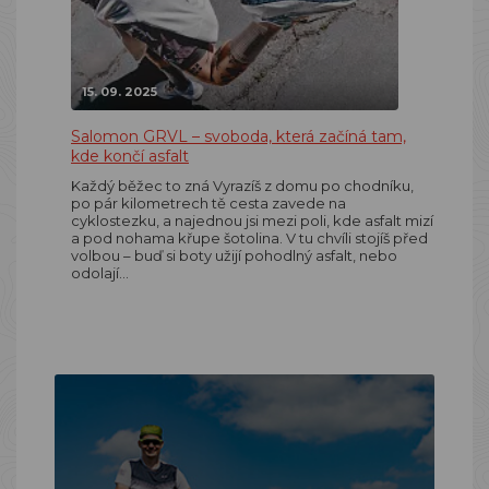
15. 09. 2025
Salomon GRVL – svoboda, která začíná tam,
kde končí asfalt
Každý běžec to zná Vyrazíš z domu po chodníku,
po pár kilometrech tě cesta zavede na
cyklostezku, a najednou jsi mezi poli, kde asfalt mizí
a pod nohama křupe šotolina. V tu chvíli stojíš před
volbou – buď si boty užijí pohodlný asfalt, nebo
odolají…