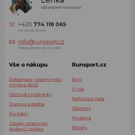
Váš expert na kopce
+420
774 118 065
Po–pá: 8–15 hod.
info@runsport.cz
Odpovídáme do 12 hodin
Vše o nákupu
Runsport.cz
Reklamace, vrácení nebo
Boty
výměna zboží
O nás
Obchodní podmínky
Reflective řada
Doprava a platba
Oblečení
Kontakty
Prodejna
Zásady zpracování
Batohy
souborů cookies