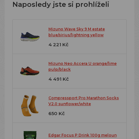
Naposledy jste si prohlíželi
Mizuno Wave Sky 9 M estate
blue/sirius/lightning yellow
4 221 Kč
Mizuno Neo Accera U orange/lime
pulp/black
4 491 Kč
Compressport Pro Marathon Socks
V2.0 sunflower/white
650 Kč
Edgar Focus P Drink 100g meloun