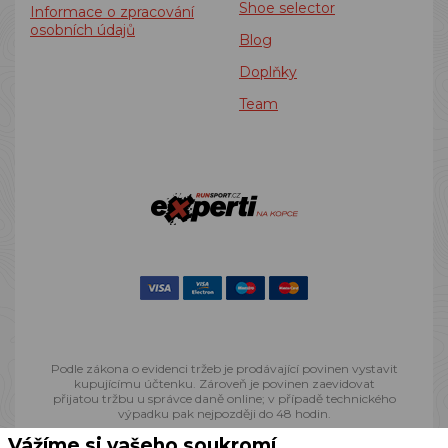
Shoe selector
Informace o zpracování
osobních údajů
Blog
Doplňky
Team
Podle zákona o evidenci tržeb je prodávající povinen vystavit
kupujícímu účtenku. Zároveň je povinen zaevidovat
přijatou tržbu u správce daně online; v případě technického
výpadku pak nejpozději do 48 hodin.
Vážíme si vašeho soukromí