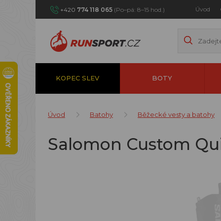
Úvod
+420
774 118 065
(Po–pá: 8–15 hod.)
KOPEC SLEV
BOTY
Úvod
Batohy
Běžecké vesty a batohy
Salomon Custom Qui