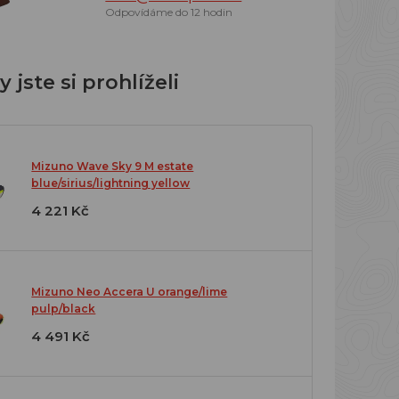
Odpovídáme do 12 hodin
 jste si prohlíželi
Mizuno Wave Sky 9 M estate
blue/sirius/lightning yellow
4 221 Kč
Mizuno Neo Accera U orange/lime
pulp/black
4 491 Kč