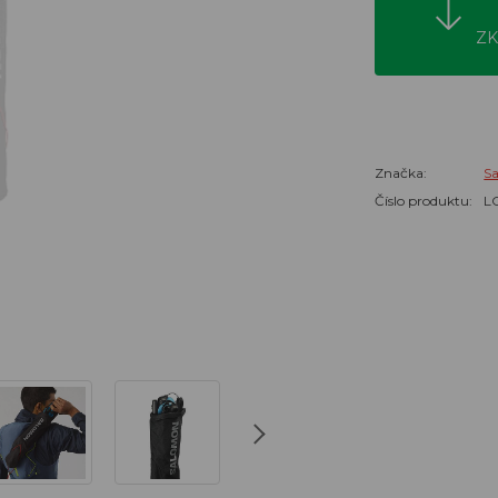
ZK
Značka:
S
Číslo produktu:
L