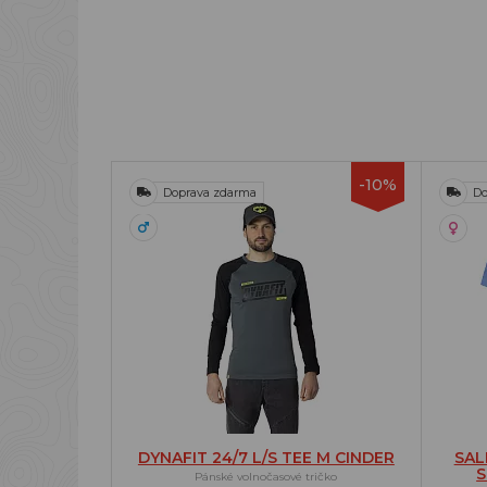
-10%
Doprava zdarma
Do
DYNAFIT 24/7 L/S TEE M CINDER
SAL
S
Pánské volnočasové tričko