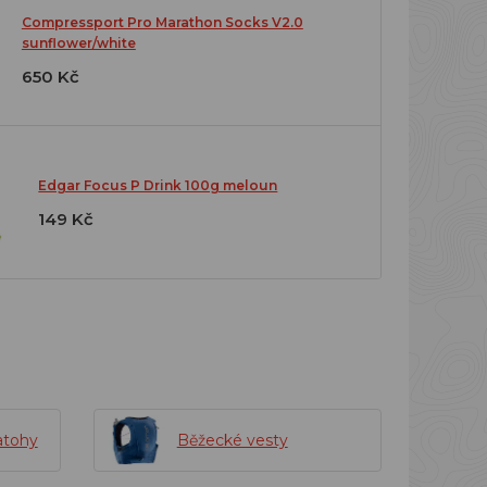
Compressport Pro Marathon Socks V2.0
sunflower/white
650 Kč
Edgar Focus P Drink 100g meloun
149 Kč
atohy
Běžecké vesty