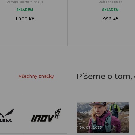
Dámské sportovní tričko
Běžecký opasek
SKLADEM
SKLADEM
1 000 Kč
996 Kč
Píšeme o tom,
Všechny značky
30. 09. 2025