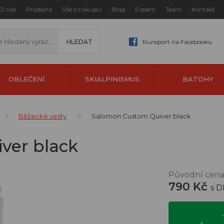
O nás
Prodejna
Vše o nákupu
Blog
Experti
Team
Kontakt
Runsport na Facebooku
OBLEČENÍ
SKIALPINISMUS
BATOHY
Běžecké vesty
Salomon Custom Quiver black
ver black
Původní cena
790 Kč
s 