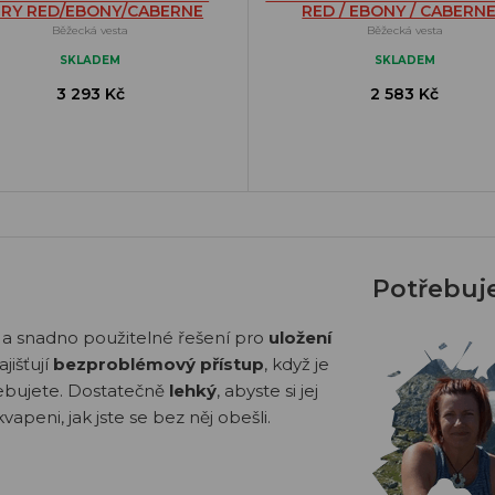
ERY RED/EBONY/CABERNE
RED / EBONY / CABERN
Běžecká vesta
Běžecká vesta
SKLADEM
SKLADEM
3 293 Kč
2 583 Kč
Potřebuj
a snadno použitelné řešení pro
uložení
jišťují
bezproblémový přístup
, když je
řebujete. Dostatečně
lehký
, abyste si jej
vapeni, jak jste se bez něj obešli.