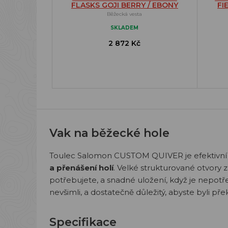
FLASKS GOJI BERRY / EBONY
FI
Běžecká vesta
SKLADEM
2 872 Kč
Vak na běžecké hole
Toulec Salomon CUSTOM QUIVER je efektivní 
a přenášení holí
. Velké strukturované otvory za
potřebujete, a snadné uložení, když je nepot
nevšimli, a dostatečně důležitý, abyste byli přek
Specifikace