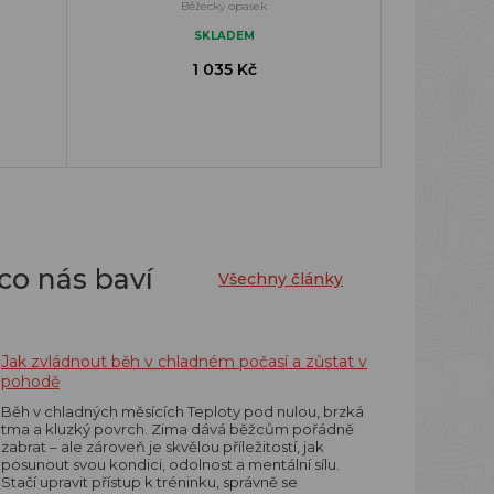
Běžecký opasek
SKLADEM
1 035 Kč
co nás baví
Všechny články
Jak zvládnout běh v chladném počasí a zůstat v
pohodě
Běh v chladných měsících Teploty pod nulou, brzká
tma a kluzký povrch. Zima dává běžcům pořádně
zabrat – ale zároveň je skvělou příležitostí, jak
posunout svou kondici, odolnost a mentální sílu.
Stačí upravit přístup k tréninku, správně se