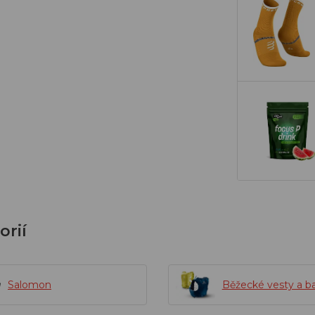
orií
Salomon
Běžecké vesty a b