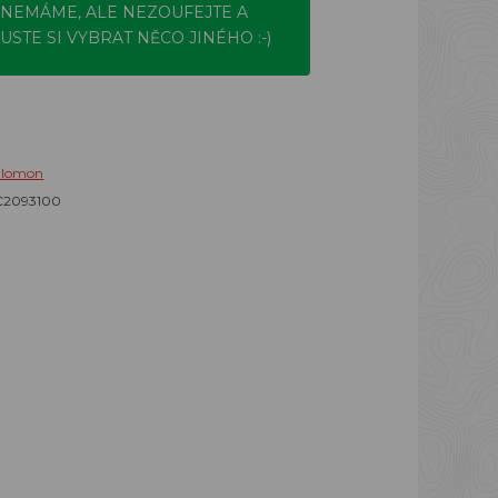
NEMÁME, ALE NEZOUFEJTE A
USTE SI VYBRAT NĚCO JINÉHO :-)
alomon
C2093100