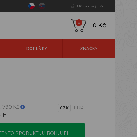
Uživatelský účet
0
0 Kč
DOPLŇKY
ZNAČKY
:
790 Kč
CZK
EUR
DPH
TENTO PRODUKT UŽ BOHUŽEL