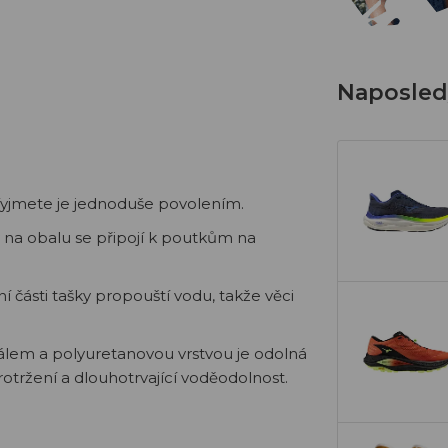
Naposledy
 Vyjmete je jednoduše povolením.
na obalu se připojí k poutkům na
 části tašky propouští vodu, takže věci
álem a polyuretanovou vrstvou je odolná
rotržení a dlouhotrvající voděodolnost.