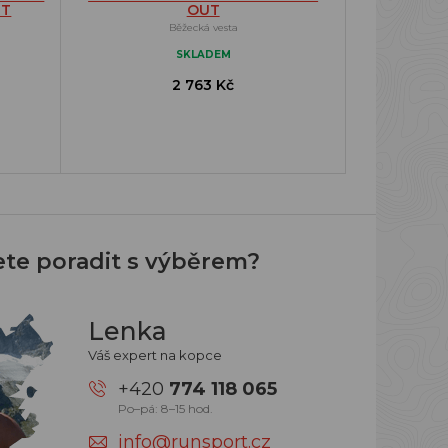
ET
OUT
Běžecká vesta
SKLADEM
2 763 Kč
ete poradit s výběrem?
Lenka
Váš expert na kopce
+420
774 118 065
Po–pá: 8–15 hod.
info@runsport.cz