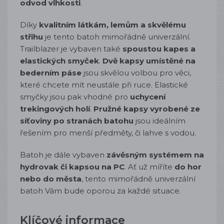
odvod vlhkosti
.
Díky
kvalitním látkám, lemům a skvělému
střihu
je tento batoh mimořádně univerzální.
Trailblazer je vybaven také
spoustou kapes a
elastických smyček
.
Dvě kapsy umístěné na
bederním páse
jsou skvělou volbou pro věci,
které chcete mít neustále při ruce. Elastické
smyčky jsou pak vhodné pro
uchycení
trekingových holí
.
Pružné kapsy vyrobené ze
síťoviny po stranách batohu
jsou ideálním
řešením pro menší předměty, či lahve s vodou.
Batoh je dále vybaven
závěsným systémem na
hydrovak či kapsou na PC
. Ať už míříte
do hor
nebo do města
, tento mimořádně univerzální
batoh Vám bude oporou za každé situace.
Klíčové informace