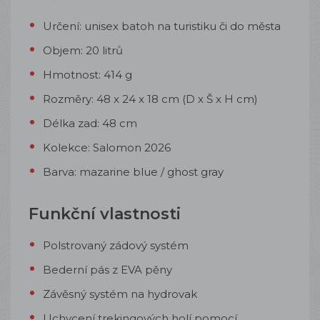
Určení: unisex batoh na turistiku či do města
Objem: 20 litrů
Hmotnost: 414 g
Rozměry: 48 x 24 x 18 cm (D x Š x H cm)
Délka zad: 48 cm
Kolekce: Salomon 2026
Barva: mazarine blue / ghost gray
Funkční vlastnosti
Polstrovaný zádový systém
Bederní pás z EVA pěny
Závěsný systém na hydrovak
Uchycení trekingových holí pomocí