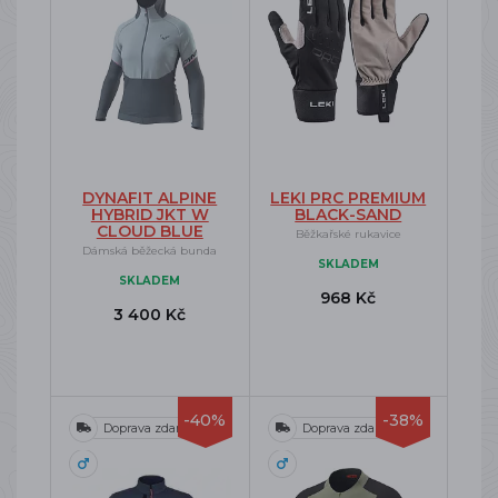
DYNAFIT ALPINE
LEKI PRC PREMIUM
HYBRID JKT W
BLACK-SAND
CLOUD BLUE
Běžkařské rukavice
Dámská běžecká bunda
SKLADEM
SKLADEM
968 Kč
3 400 Kč
-40%
-38%
Doprava zdarma
Doprava zdarma