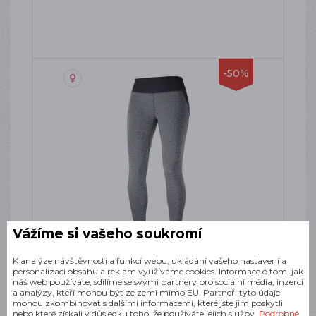
-50%
Vážíme si vašeho soukromí
SALOMON AGILE LONG TIGHT W
FORGED IRON
K analýze návštěvnosti a funkcí webu, ukládání vašeho nastavení a
personalizaci obsahu a reklam využíváme cookies. Informace o tom, jak
Dámské běžecké legíny
náš web používáte, sdílíme se svými partnery pro sociální média, inzerci
a analýzy, kteří mohou být ze zemí mimo EU. Partneři tyto údaje
SKLADEM
mohou zkombinovat s dalšími informacemi, které jste jim poskytli
745 Kč
nebo které získali v důsledku toho, že používáte jejich služby.
Podrobné