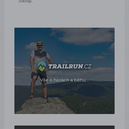
odolají…
Vše o horách a běhu…