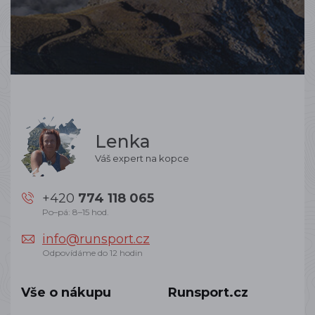
Lenka
Váš expert na kopce
+420
774 118 065
Po–pá: 8–15 hod.
info@runsport.cz
Odpovídáme do 12 hodin
Vše o nákupu
Runsport.cz