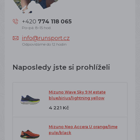
+420
774 118 065
Po–pá: 8–15 hod.
info@runsport.cz
Odpovídáme do 12 hodin
Naposledy jste si prohlíželi
Mizuno Wave Sky 9 M estate
blue/sirius/lightning yellow
4 221 Kč
Mizuno Neo Accera U orange/lime
pulp/black