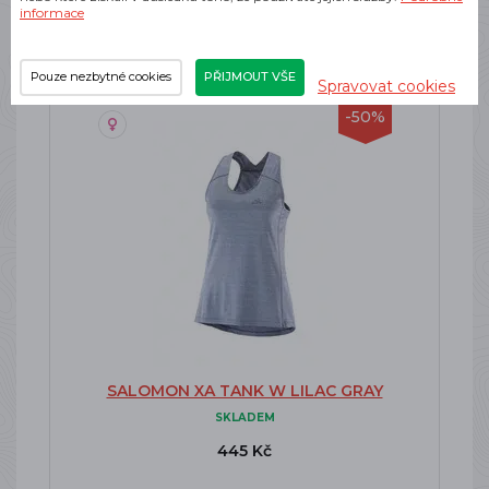
informace
Pouze nezbytné cookies
PŘIJMOUT VŠE
Spravovat cookies
-50%
SALOMON XA TANK W LILAC GRAY
SKLADEM
445 Kč