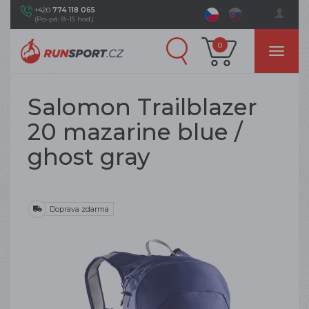
+420
774 118 065
(Po–pá: 8–15 hod.)
0
Salomon Trailblazer
20 mazarine blue /
ghost gray
Doprava zdarma