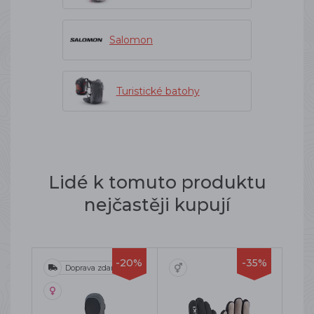
Salomon
Turistické batohy
Lidé k tomuto produktu
nejčastěji kupují
-20%
-35%
Doprava zdarma