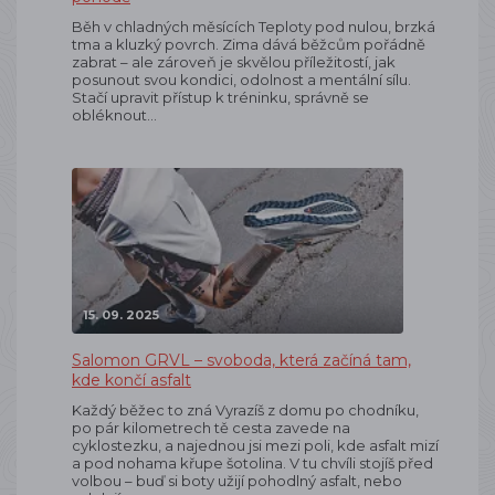
Běh v chladných měsících Teploty pod nulou, brzká
tma a kluzký povrch. Zima dává běžcům pořádně
zabrat – ale zároveň je skvělou příležitostí, jak
posunout svou kondici, odolnost a mentální sílu.
Stačí upravit přístup k tréninku, správně se
obléknout…
15. 09. 2025
Salomon GRVL – svoboda, která začíná tam,
kde končí asfalt
Každý běžec to zná Vyrazíš z domu po chodníku,
po pár kilometrech tě cesta zavede na
cyklostezku, a najednou jsi mezi poli, kde asfalt mizí
a pod nohama křupe šotolina. V tu chvíli stojíš před
volbou – buď si boty užijí pohodlný asfalt, nebo