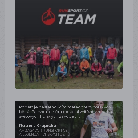
Robert je nestárnoucím matadorem horských
běhů. Za svou kariéru dokázal zvítězit v mnoha
světových horských závodech.
Robert Krupička
AMBASADOR RUNSPORT.CZ
A LEGENDA HORSKÝCH BĚHŮ