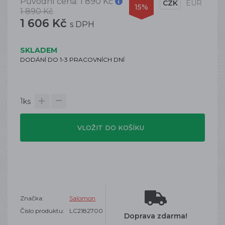
Původní cena:
1 890 Kč
CZK
EUR
15%
1 890 Kč
1 606 Kč
s DPH
SKLADEM
DODÁNÍ DO 1-3 PRACOVNÍCH DNÍ
1
ks
VLOŽIT DO KOŠÍKU
Značka:
Salomon
Číslo produktu:
LC2182700
Doprava zdarma!