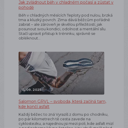
Jak zvládnout běh v chladném počasí a zůstat v
pohodě
Běh v chladných měsících Teploty pod nulou, brzká
tma a kluzký povrch. Zima dává běžcům pořádně
zabrat – ale zároveň je skvělou příležitostí, jak
posunout svou kondici, odolnost a mentální sílu.
Stačí upravit přístup k tréninku, správně se
obléknout…
15. 09. 2025
Salomon GRVL – svoboda, která začíná tam,
kde končí asfalt
Každý běžec to zná Vyrazíš z domu po chodníku,
po pár kilometrech tě cesta zavede na
cyklostezku, a najednou jsi mezi poli, kde asfalt mizí