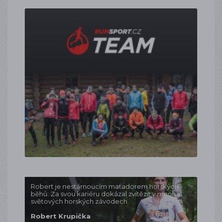
Robert je nestárnoucím matadorem horských
běhů. Za svou kariéru dokázal zvítězit v mnoha
světových horských závodech.
Robert Krupička