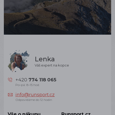
Lenka
Váš expert na kopce
+420
774 118 065
Po–pá: 8–15 hod.
info@runsport.cz
Odpovídáme do 12 hodin
Vše o nákupu
Runsport.cz