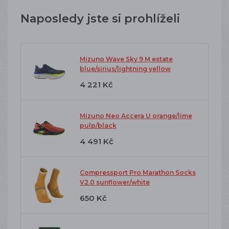
Naposledy jste si prohlíželi
Mizuno Wave Sky 9 M estate
blue/sirius/lightning yellow
4 221 Kč
Mizuno Neo Accera U orange/lime
pulp/black
4 491 Kč
Compressport Pro Marathon Socks
V2.0 sunflower/white
650 Kč