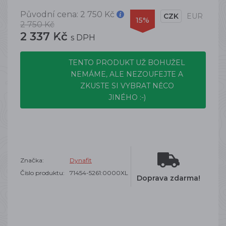
Původní cena:
2 750 Kč
CZK
EUR
15%
2 750 Kč
2 337 Kč
s DPH
TENTO PRODUKT UŽ BOHUŽEL
NEMÁME, ALE NEZOUFEJTE A
ZKUSTE SI VYBRAT NĚCO
JINÉHO :-)
Značka:
Dynafit
Číslo produktu:
71454-5261:0000XL
Doprava zdarma!