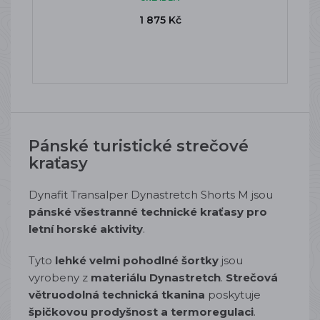
1 875 Kč
Pánské turistické strečové
kraťasy
Dynafit Transalper Dynastretch Shorts M jsou
pánské v
šestranné technické kraťasy pro
letní horské aktivity
.
Tyto
lehké velmi pohodlné šortky
jsou
vyrobeny z
materiálu Dynastretch
.
Strečová
větruodolná technická tkanina
poskytuje
špičkovou prodyšnost a termoregulaci
.