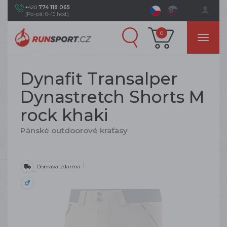
+420
774 118 065
(Po–pá: 8–15 hod.)
0
Dynafit Transalper
Dynastretch Shorts M
rock khaki
Pánské outdoorové kraťasy
Doprava zdarma