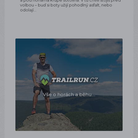
a pod nohama křupe šotolina. V tu chvíli stojíš před
volbou – buď si boty užijí pohodlný asfalt, nebo
odolají…
Vše o horách a běhu…