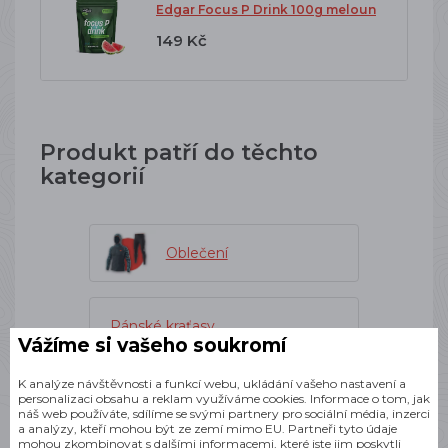
Edgar Focus P Drink 100g meloun
149 Kč
Produkt patří do těchto
kategorií
Oblečení
Pánské kraťasy
Vážíme si vašeho soukromí
K analýze návštěvnosti a funkcí webu, ukládání vašeho nastavení a
Pánské oblečení
personalizaci obsahu a reklam využíváme cookies. Informace o tom, jak
náš web používáte, sdílíme se svými partnery pro sociální média, inzerci
a analýzy, kteří mohou být ze zemí mimo EU. Partneři tyto údaje
mohou zkombinovat s dalšími informacemi, které jste jim poskytli