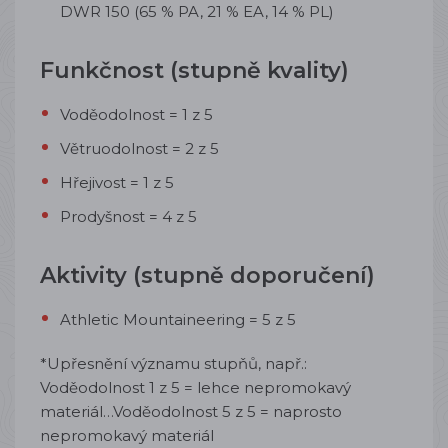
DWR 150 (65 % PA, 21 % EA, 14 % PL)
Funkčnost (stupně kvality)
Voděodolnost = 1 z 5
Větruodolnost = 2 z 5
Hřejivost = 1 z 5
Prodyšnost = 4 z 5
Aktivity (stupně doporučení)
Athletic Mountaineering = 5 z 5
*Upřesnění významu stupňů, např.:
Voděodolnost 1 z 5 = lehce nepromokavý
materiál…Voděodolnost 5 z 5 = naprosto
nepromokavý materiál