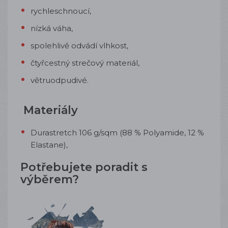
rychleschnoucí,
nízká váha,
spolehlivě odvádí vlhkost,
čtyřcestný strečový materiál,
větruodpudivé.
Materiály
Durastretch 106 g/sqm (88 % Polyamide, 12 %
Elastane),
Potřebujete poradit s
výběrem?