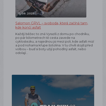
15. 09. 2025
Salomon GRVL – svoboda, která začíná tam,
kde končí asfalt
Každý běžec to zná Vyrazíš z domu po chodníku,
po pár kilometrech tě cesta zavede na
cyklostezku, a najednou jsi mezi poli, kde asfalt mizí
a pod nohama křupe šotolina. V tu chvíli stojíš před
volbou – buď si boty užijí pohodlný asfalt, nebo
odolají…