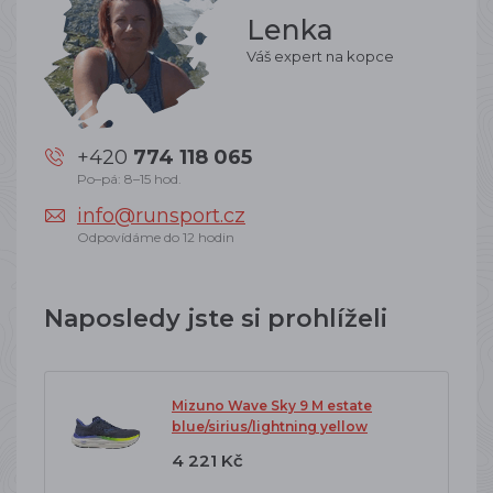
Lenka
Váš expert na kopce
+420
774 118 065
Po–pá: 8–15 hod.
info@runsport.cz
Odpovídáme do 12 hodin
Naposledy jste si prohlíželi
Mizuno Wave Sky 9 M estate
blue/sirius/lightning yellow
4 221 Kč