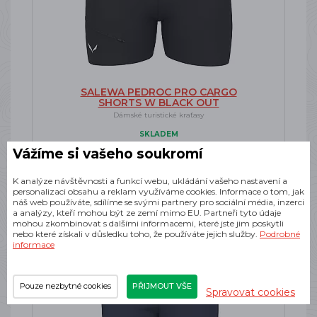
SALEWA PEDROC PRO CARGO
SHORTS W BLACK OUT
Dámské turistické kraťasy
SKLADEM
Vážíme si vašeho soukromí
2 250 Kč
K analýze návštěvnosti a funkcí webu, ukládání vašeho nastavení a
personalizaci obsahu a reklam využíváme cookies. Informace o tom, jak
náš web používáte, sdílíme se svými partnery pro sociální média, inzerci
a analýzy, kteří mohou být ze zemí mimo EU. Partneři tyto údaje
mohou zkombinovat s dalšími informacemi, které jste jim poskytli
-15%
nebo které získali v důsledku toho, že používáte jejich služby.
Podrobné
Doprava zdarma
informace
Pouze nezbytné cookies
PŘIJMOUT VŠE
Spravovat cookies