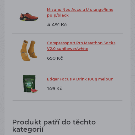
Mizuno Neo Accera U orange/lime
pulp/black
4 491 Kč
Compressport Pro Marathon Socks
V2.0 sunflower/white
650 Kč
Edgar Focus P Drink 100g meloun
149 Kč
Produkt patří do těchto
kategorií