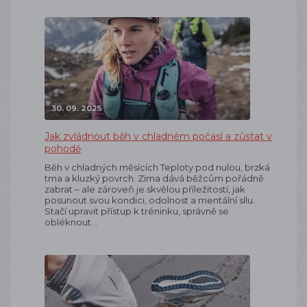
30. 09. 2025
Jak zvládnout běh v chladném počasí a zůstat v
pohodě
Běh v chladných měsících Teploty pod nulou, brzká
tma a kluzký povrch. Zima dává běžcům pořádně
zabrat – ale zároveň je skvělou příležitostí, jak
posunout svou kondici, odolnost a mentální sílu.
Stačí upravit přístup k tréninku, správně se
obléknout…