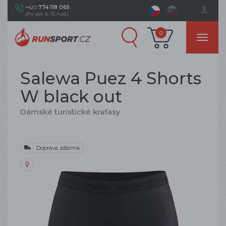
+420
774 118 065
(Po–pá: 8–15 hod.)
0
Salewa Puez 4 Shorts
W black out
Dámské turistické kraťasy
Doprava zdarma