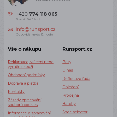
+420
774 118 065
Po–pá: 8–15 hod.
info@runsport.cz
Odpovídáme do 12 hodin
Vše o nákupu
Runsport.cz
Reklamace, vrácení nebo
Boty
výměna zboží
O nás
Obchodní podmínky
Reflective řada
Doprava a platba
Oblečení
Kontakty
Prodejna
Zásady zpracování
Batohy
souborů cookies
Shoe selector
Informace o zpracování