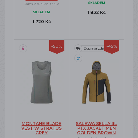
SKLADEM
Dámské funkční tričko
1 832 Kč
SKLADEM
1 720 Kč
-50%
-45%
Doprava zdarma
MONTANE BLADE
SALEWA SELLA 3L
VEST W STRATUS
PTX JACKET MEN
GREY
GOLDEN BROWN