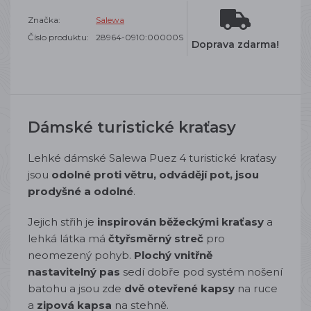
Značka:
Salewa
Číslo produktu:
28964-0910:00000S
Doprava zdarma!
Dámské turistické kraťasy
Lehké dámské Salewa Puez 4 turistické kraťasy
jsou
odolné proti větru, odvádějí pot, jsou
prodyšné a odolné
.
Jejich střih je
inspirován běžeckými kraťasy
a
lehká látka má
čtyřsměrný streč
pro
neomezený pohyb.
Plochý vnitřně
nastavitelný pas
sedí dobře pod systém nošení
batohu a jsou zde
dvě otevřené kapsy
na ruce
a
zipová kapsa
na stehně.