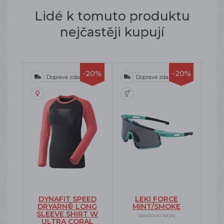
Lidé k tomuto produktu
nejčastěji kupují
-20%
-20%
Doprava zdarma
Doprava zdarma
DYNAFIT SPEED
LEKI FORCE
DRYARN® LONG
MINT/SMOKE
SLEEVE SHIRT W
Sportovní brýle
ULTRA CORAL