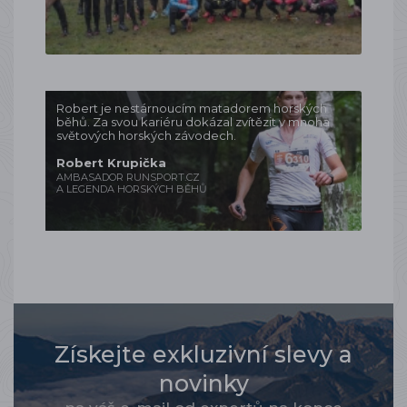
Robert je nestárnoucím matadorem horských
běhů. Za svou kariéru dokázal zvítězit v mnoha
světových horských závodech.
Robert Krupička
AMBASADOR RUNSPORT.CZ
A LEGENDA HORSKÝCH BĚHŮ
Získejte exkluzivní slevy a
novinky