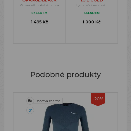
ORANGE/BLACK
1.5 L GOLD
Pánská větruodolná bunda
hydratační rezervoár
SKLADEM
SKLADEM
1 495 Kč
1 000 Kč
Podobné produkty
-20%
Doprava zdarma