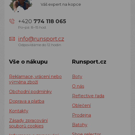
Váš expert na kopce
+420
774 118 065
Po–pá: 8–15 hod.
info@runsport.cz
Odpovídáme do 12 hodin
Vše o nákupu
Runsport.cz
Reklamace, vrácení nebo
Boty
výměna zboží
O nás
Obchodní podmínky
Reflective řada
Doprava a platba
Oblečení
Kontakty
Prodejna
Zásady zpracování
Batohy
souborů cookies
Shoe selector