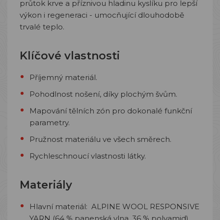
průtok krve a příznivou hladinu kyslíku pro lepší
výkon i regeneraci - umocňující dlouhodobě
trvalé teplo.
Klíčové vlastnosti
Příjemný materiál.
Pohodlnost nošení, díky plochým švům.
Mapování tělních zón pro dokonalé funkční
parametry.
Pružnost materiálu ve všech směrech.
Rychleschnoucí vlastnosti látky.
Materiály
Hlavní materiál: ALPINE WOOL RESPONSIVE
YARN (64 % panenská vlna, 36 % polyamid).