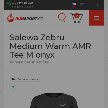
+420
774 118 065
(Po–pá: 8–15 hod.)
0
Salewa Zebru
Medium Warm AMR
Tee M onyx
Pánské merino tričko
Doprava zdarma