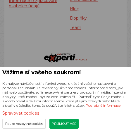
Informace o zpracování
osobních údajů
Blog
Doplňky
Team
Vážíme si vašeho soukromí
K analýze návštěvnosti a funkcí webu, ukládání vašeho nastavení a
personalizaci obsahu a reklam využíváme cookies. Informace o tom, jak
náš web používáte, sdílíme se svými partnery pro sociální média, inzerci a
analýzy, kteří mohou být ze zemí mimo EU. Partneři tyto údaje mohou
zkombinovat s dalšími informacemi, které jste jim poskytli nebo které
Podle zákona o evidenci tržeb je prodávající povinen vystavit
získali v důsledku toho, že používáte jejich služby.
Podrobné informace
kupujícímu účtenku. Zároveň je povinen zaevidovat
Spravovat cookies
přijatou tržbu u správce daně online; v případě technického
výpadku pak nejpozději do 48 hodin.
Pouze nezbytné cookies
PŘIJMOUT VŠE