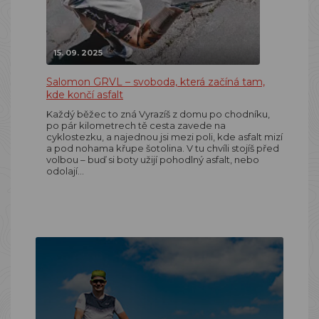
15. 09. 2025
Salomon GRVL – svoboda, která začíná tam,
kde končí asfalt
Každý běžec to zná Vyrazíš z domu po chodníku,
po pár kilometrech tě cesta zavede na
cyklostezku, a najednou jsi mezi poli, kde asfalt mizí
a pod nohama křupe šotolina. V tu chvíli stojíš před
volbou – buď si boty užijí pohodlný asfalt, nebo
odolají…