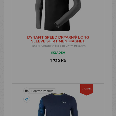
DYNAFIT SPEED DRYARN® LONG
SLEEVE SHIRT MEN MAGNET
Pánské funkční tričko s dlouhým rukávem
SKLADEM
1 720 Kč
-30%
Doprava zdarma