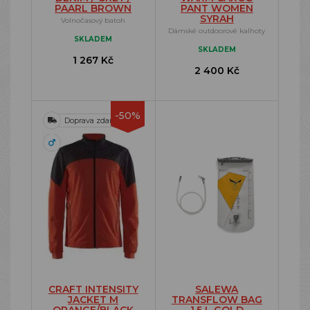
PAARL BROWN
PANT WOMEN
SYRAH
Volnočasový batoh
Dámské outdoorové kalhoty
SKLADEM
SKLADEM
1 267 Kč
2 400 Kč
-50%
Doprava zdarma
CRAFT INTENSITY
SALEWA
JACKET M
TRANSFLOW BAG