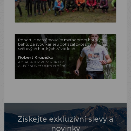
Robert je nestárnoucím matadorem horských
běhů. Za svou kariéru dokázal zvítězit v mnoha
světových horských závodech.
Robert Krupička
AMBASADOR RUNSPORT.CZ
A LEGENDA HORSKÝCH BĚHŮ
Získejte exkluzivní slevy a
novinky