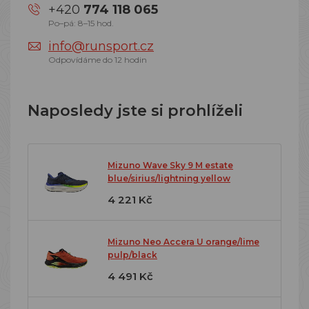
+420
774 118 065
Po–pá: 8–15 hod.
info@runsport.cz
Odpovídáme do 12 hodin
Naposledy jste si prohlíželi
Mizuno Wave Sky 9 M estate
blue/sirius/lightning yellow
4 221 Kč
Mizuno Neo Accera U orange/lime
pulp/black
4 491 Kč