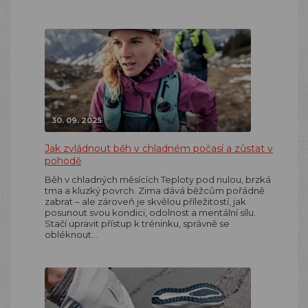
30. 09. 2025
Jak zvládnout běh v chladném počasí a zůstat v
pohodě
Běh v chladných měsících Teploty pod nulou, brzká
tma a kluzký povrch. Zima dává běžcům pořádně
zabrat – ale zároveň je skvělou příležitostí, jak
posunout svou kondici, odolnost a mentální sílu.
Stačí upravit přístup k tréninku, správně se
obléknout…