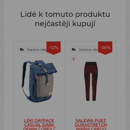
Lidé k tomuto produktu
nejčastěji kupují
-12%
-36%
Doprava zdarma
Doprava zdarma
LEKI DAYPACK
SALEWA PUEZ
CASUAL DARK
DURASTRETCH
DENIM / GREY /
WARM CARGO