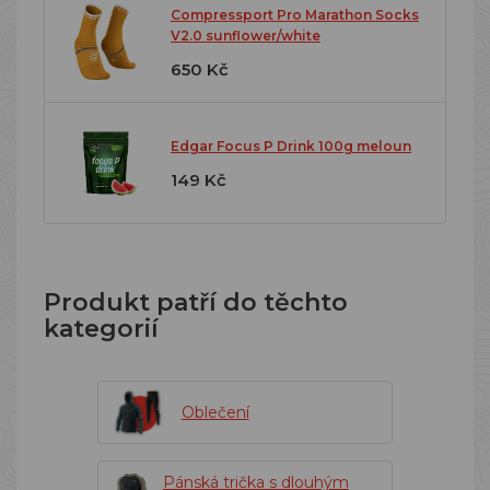
Compressport Pro Marathon Socks
V2.0 sunflower/white
650 Kč
Edgar Focus P Drink 100g meloun
149 Kč
Produkt patří do těchto
kategorií
Oblečení
Pánská trička s dlouhým