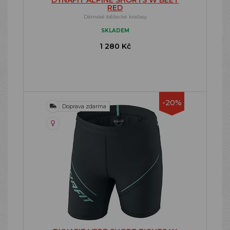
DYNAFIT ALPINE SHORTS W BEET
RED
Dámské běžecké kraťasy
SKLADEM
1 280 Kč
-20%
Doprava zdarma