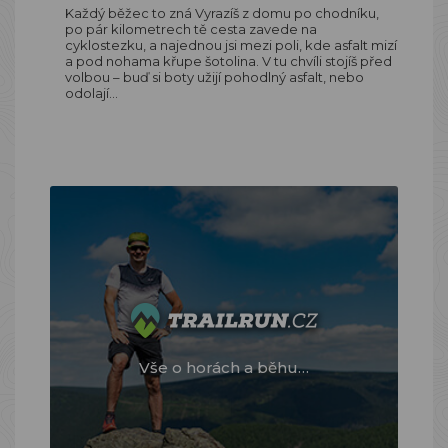
Každý běžec to zná Vyrazíš z domu po chodníku,
po pár kilometrech tě cesta zavede na
cyklostezku, a najednou jsi mezi poli, kde asfalt mizí
a pod nohama křupe šotolina. V tu chvíli stojíš před
volbou – buď si boty užijí pohodlný asfalt, nebo
odolají…
Vše o horách a běhu…