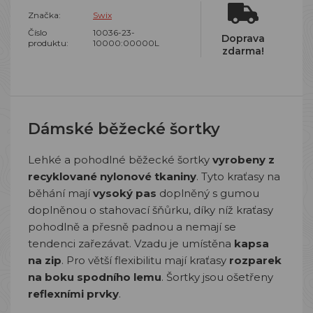
Značka:
Swix
Číslo
10036-23-
Doprava
produktu:
10000:00000L
zdarma!
Dámské běžecké šortky
Lehké a pohodlné běžecké šortky
vyrobeny z
recyklované nylonové tkaniny
. Tyto kraťasy na
běhání mají
vysoký pas
doplněný s gumou
doplněnou o stahovací šňůrku, díky níž kraťasy
pohodlně a přesně padnou a nemají se
tendenci zařezávat. Vzadu je umístěna
kapsa
na zip
. Pro větší flexibilitu mají kraťasy
rozparek
na boku spodního lemu
. Šortky jsou ošetřeny
reflexními prvky
.