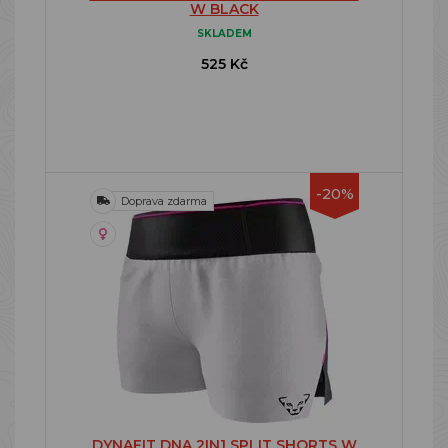
W BLACK
SKLADEM
525 Kč
-20%
Doprava zdarma
DYNAFIT DNA 2IN1 SPLIT SHORTS W