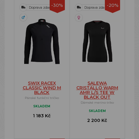
-30%
-20%
Doprava zdarma
Doprava zdarma
SWIX RACEX
SALEWA
CLASSIC WIND M
CRISTALLO WARM
BLACK
AMR L/S TEE W
BLACK OUT
Pánské funkční tričko
Dámské merino triko
SKLADEM
SKLADEM
1 183 Kč
2 200 Kč