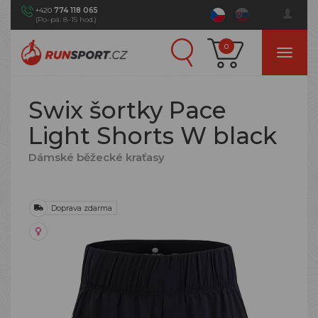
+420
774 118 065
(Po–pá: 8–15 hod.)
0
Swix šortky Pace
Light Shorts W black
Dámské běžecké kraťasy
Doprava zdarma