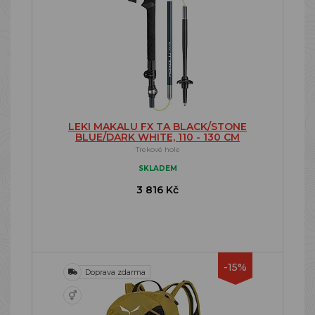
LEKI MAKALU FX TA BLACK/STONE
BLUE/DARK WHITE, 110 - 130 CM
Trekové hole
SKLADEM
3 816 Kč
-15%
Doprava zdarma