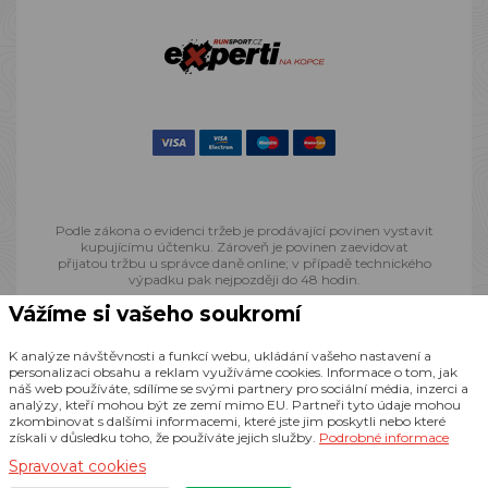
Podle zákona o evidenci tržeb je prodávající povinen vystavit
kupujícímu účtenku. Zároveň je povinen zaevidovat
přijatou tržbu u správce daně online; v případě technického
výpadku pak nejpozději do 48 hodin.
Vážíme si vašeho soukromí
© 2013 - 2026 Runsport.cz, všechna práva vyhrazena
K analýze návštěvnosti a funkcí webu, ukládání vašeho nastavení a
personalizaci obsahu a reklam využíváme cookies. Informace o tom, jak
náš web používáte, sdílíme se svými partnery pro sociální média, inzerci a
Realizace
CZECHGROUP.cz
analýzy, kteří mohou být ze zemí mimo EU. Partneři tyto údaje mohou
zkombinovat s dalšími informacemi, které jste jim poskytli nebo které
získali v důsledku toho, že používáte jejich služby.
Podrobné informace
Spravovat cookies