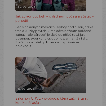
30. 09. 2025
Jak zvládnout běh v chladném počasí a zůstat v
pohodě
Běh v chladných měsících Teploty pod nulou, brzká
tma a kluzký povrch. Zima dává běžcům pořádně
zabrat – ale zároveň je skvělou příležitostí, jak
posunout svou kondici, odolnost a mentální sílu.
Stačí upravit přístup k tréninku, správně se
obléknout…
15. 09. 2025
Salomon GRVL – svoboda, která začíná tam,
kde končí asfalt