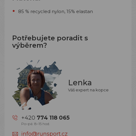
85 % recycled nylon, 15% elastan
Potřebujete poradit s
výběrem?
Lenka
Váš expert na kopce
+420
774 118 065
Po–pá: 8–15 hod.
info@runsport.cz