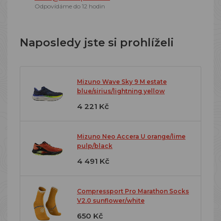
Odpovídáme do 12 hodin
Naposledy jste si prohlíželi
Mizuno Wave Sky 9 M estate
blue/sirius/lightning yellow
4 221 Kč
Mizuno Neo Accera U orange/lime
pulp/black
4 491 Kč
Compressport Pro Marathon Socks
V2.0 sunflower/white
650 Kč