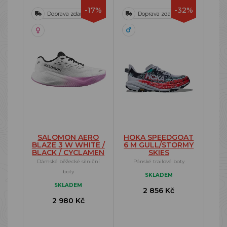
-17%
-32%
Doprava zdarma
Doprava zdarma
SALOMON AERO
HOKA SPEEDGOAT
BLAZE 3 W WHITE /
6 M GULL/STORMY
BLACK / CYCLAMEN
SKIES
Dámské běžecké silniční
Pánské trailové boty
boty
SKLADEM
SKLADEM
2 856 Kč
2 980 Kč