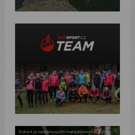
Robert je nestárnoucím matadorem horských