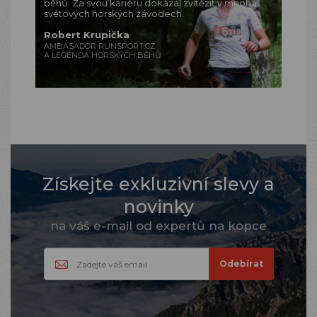
běhů. Za svou kariéru dokázal zvítězit v mnoha
světových horských závodech.
Robert Krupička
AMBASADOR RUNSPORT.CZ
A LEGENDA HORSKÝCH BĚHŮ
Získejte exkluzivní slevy a
novinky
na váš e-mail od expertů na kopce