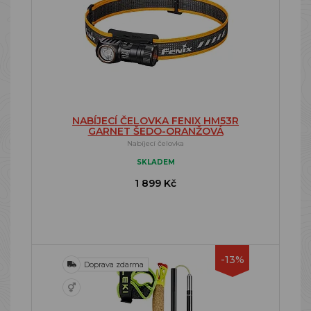
NABÍJECÍ ČELOVKA FENIX HM53R
GARNET ŠEDO-ORANŽOVÁ
Nabíjecí čelovka
SKLADEM
1 899 Kč
-13%
Doprava zdarma