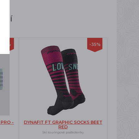
ují
-7%
-35%
PRO -
DYNAFIT FT GRAPHIC SOCKS BEET
RED
Ski touringové podkolenky