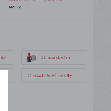
149 Kč
enky
Dámské oblečení
Dámské běžecké ponožky
í
o