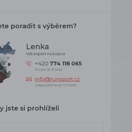
ete poradit s výběrem?
Lenka
Váš expert na kopce
+420
774 118 065
Po–pá: 8–15 hod.
info@runsport.cz
Odpovídáme do 12 hodin
 jste si prohlíželi