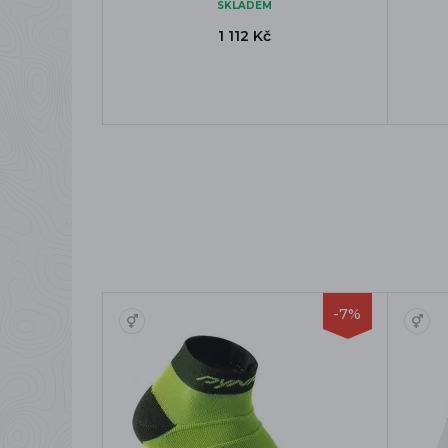
SKLADEM
1 112 Kč
-7%