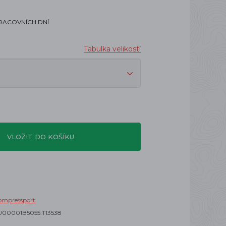
PRACOVNÍCH DNÍ
Tabulka velikostí
VLOŽIT DO KOŠÍKU
ompressport
U00001B5055:T13538