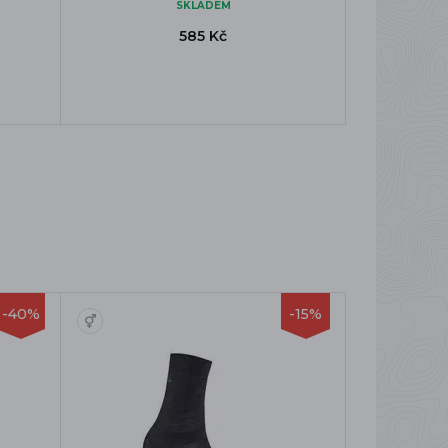
SKLADEM
585 Kč
-40%
-15%