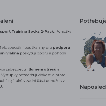
alení
Potřebuj
port Training Socks 2-Pack
. Ponožky
ek, speciální pás tkaniny pro
podporu
sní vlákna
poskytují oporu a pohodlí
ogii zabezpečují
tlumení otřesů
a
. Výstupky nezadržují vlhkost, a proto
acházejí také v zadní části ponožek v
Naposledy
kt
.