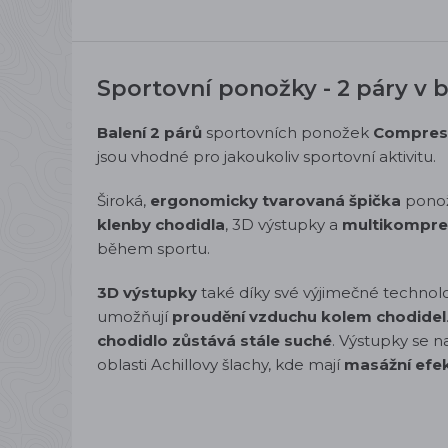
Sportovní ponožky - 2 páry v b
Balení 2 párů
sportovních ponožek
Compress
jsou vhodné pro jakoukoliv sportovní aktivitu.
Široká,
ergonomicky tvarovaná špička
ponož
klenby chodidla
, 3D výstupky a
multikompre
během sportu.
3D výstupky
také díky své výjimečné technol
umožňují
proudění vzduchu kolem chodidel
chodidlo zůstává stále suché
. Výstupky se n
oblasti Achillovy šlachy, kde mají
masážní efe