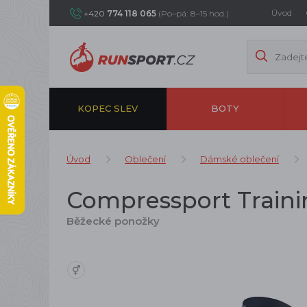
Úvod
+420
774 118 065
(Po–pá: 8–15 hod.)
KOPEC SLEV
BOTY
Úvod
Oblečení
Dámské oblečení
Compressport Traini
Běžecké ponožky