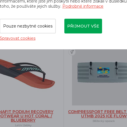
informacemi, které jste jim poskytli nebo které získali v důsledku
toho, že používáte jejich služby.
Podrobné informace
dé k tomuto produktu nejčastěji kup
Pouze nezbytné cookies
PŘIJMOUT VŠE
Spravovat cookies
-25%
Doprava zdarma
NAFIT PODIUM RECOVERY
COMPRESSPORT FREE BELT 
OTWEAR U HOT CORAL /
UTMB 2025 ICE FLOW
BLUEBERRY
Běžecký opasek
Letní žabky