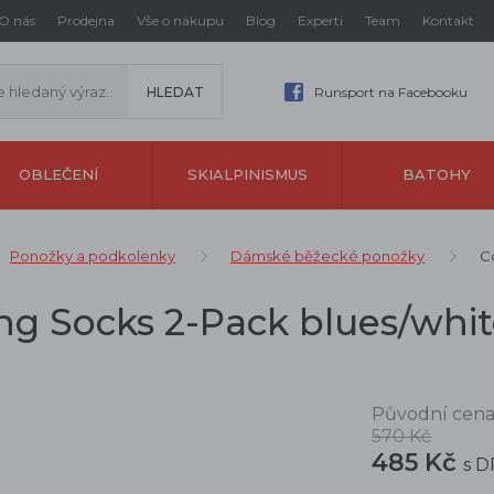
O nás
Prodejna
Vše o nákupu
Blog
Experti
Team
Kontakt
Runsport na Facebooku
OBLEČENÍ
SKIALPINISMUS
BATOHY
Ponožky a podkolenky
Dámské běžecké ponožky
C
ng Socks 2-Pack blues/whi
Původní cena
570 Kč
485 Kč
s 