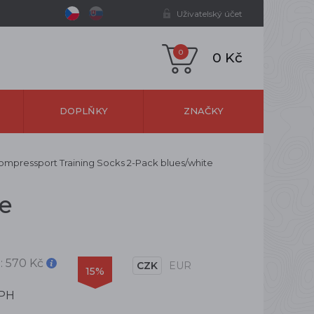
Uživatelský účet
0
0 Kč
DOPLŇKY
ZNAČKY
ompressport Training Socks 2-Pack blues/white
te
:
570 Kč
CZK
EUR
15%
DPH