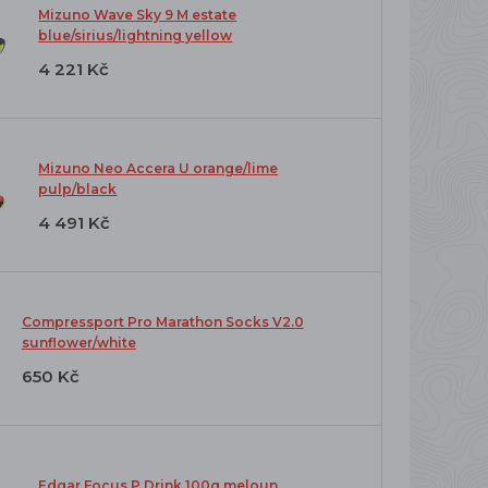
Mizuno Wave Sky 9 M estate
blue/sirius/lightning yellow
4 221 Kč
Mizuno Neo Accera U orange/lime
pulp/black
4 491 Kč
Compressport Pro Marathon Socks V2.0
sunflower/white
650 Kč
Edgar Focus P Drink 100g meloun