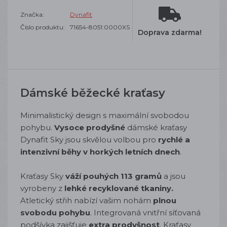
Značka:
Dynafit
Číslo produktu:
71654-8051:0000XS
Doprava zdarma!
Dámské běžecké kraťasy
Minimalistický design s maximální svobodou
pohybu.
Vysoce prodyšné
dámské kraťasy
Dynafit Sky jsou skvělou volbou pro
rychlé a
intenzivní běhy v horkých letních dnech
.
Kraťasy Sky
váží pouhých 113 gramů
a jsou
vyrobeny z
lehké recyklované tkaniny.
Atletický střih nabízí vašim nohám
plnou
svobodu pohybu
. Integrovaná vnitřní síťovaná
podšívka zajišťuje
extra prodyšnost
. Kraťasy