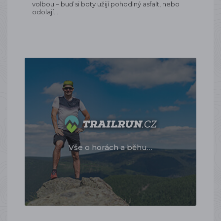
volbou – buď si boty užijí pohodlný asfalt, nebo
odolají…
Vše o horách a běhu…