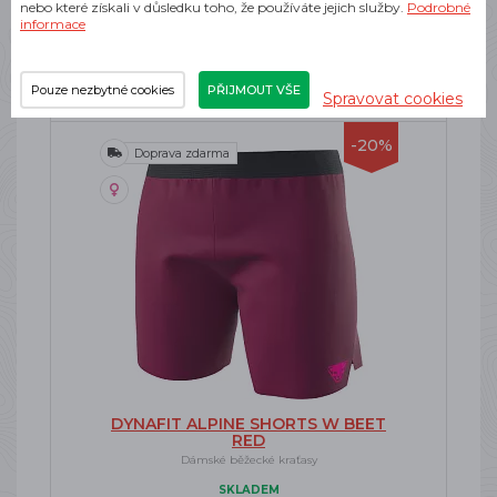
nebo které získali v důsledku toho, že používáte jejich služby.
Podrobné
2 320 Kč
informace
Pouze nezbytné cookies
PŘIJMOUT VŠE
Spravovat cookies
-20%
Doprava zdarma
DYNAFIT ALPINE SHORTS W BEET
RED
Dámské běžecké kraťasy
SKLADEM