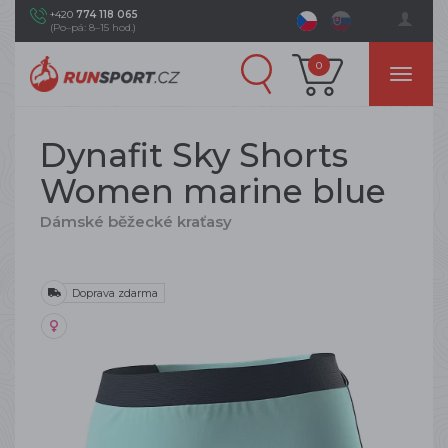
+420
774 118 065
(Po–pá: 8–15 hod.)
0
Dynafit Sky Shorts
Women marine blue
Dámské běžecké kraťasy
Doprava zdarma