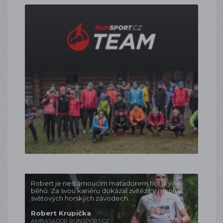
Robert je nestárnoucím matadorem horských
běhů. Za svou kariéru dokázal zvítězit v mnoha
světových horských závodech.
Robert Krupička
AMBASADOR RUNSPORT.CZ