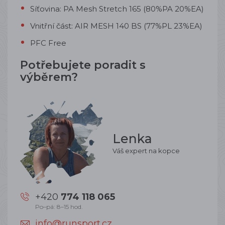
Síťovina: PA Mesh Stretch 165 (80%PA 20%EA)
Vnitřní část: AIR MESH 140 BS (77%PL 23%EA)
PFC Free
Potřebujete poradit s
výběrem?
Lenka
Váš expert na kopce
+420
774 118 065
Po–pá: 8–15 hod.
info@runsport.cz