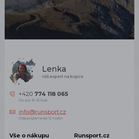
Lenka
Váš expert na kopce
+420
774 118 065
Po–pá: 8–15 hod.
info@runsport.cz
Odpovídáme do 12 hodin
Vše o nákupu
Runsport.cz