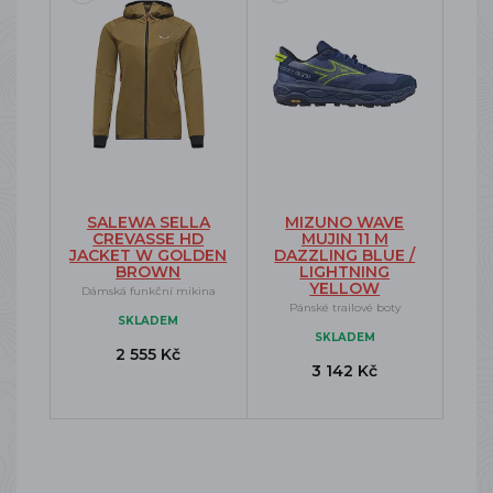
SALEWA SELLA
MIZUNO WAVE
CREVASSE HD
MUJIN 11 M
JACKET W GOLDEN
DAZZLING BLUE /
BROWN
LIGHTNING
YELLOW
Dámská funkční mikina
Pánské trailové boty
SKLADEM
SKLADEM
2 555 Kč
3 142 Kč