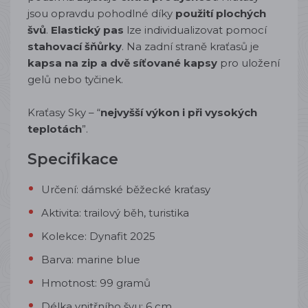
jsou opravdu pohodlné díky
použití plochých
švů
.
Elastický pas
lze individualizovat pomocí
stahovací šňůrky
. Na zadní straně kraťasů je
kapsa na zip a dvě síťované kapsy
pro uložení
gelů nebo tyčinek.
Kraťasy Sky – “
nejvyšší výkon i při vysokých
teplotách
”.
Specifikace
Určení: dámské běžecké kraťasy
Aktivita: trailový běh, turistika
Kolekce: Dynafit 2025
Barva: marine blue
Hmotnost: 99 gramů
Délka vnitřního švu: 6 cm