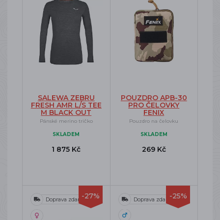
SALEWA ZEBRU
POUZDRO APB-30
FRESH AMR L/S TEE
PRO ČELOVKY
M BLACK OUT
FENIX
Pánské merino tričko
Pouzdro na čelovku
SKLADEM
SKLADEM
1 875 Kč
269 Kč
-27%
-25%
Doprava zdarma
Doprava zdarma