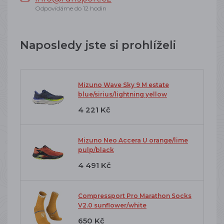
Odpovídáme do 12 hodin
Naposledy jste si prohlíželi
Mizuno Wave Sky 9 M estate
blue/sirius/lightning yellow
4 221 Kč
Mizuno Neo Accera U orange/lime
pulp/black
4 491 Kč
Compressport Pro Marathon Socks
V2.0 sunflower/white
650 Kč