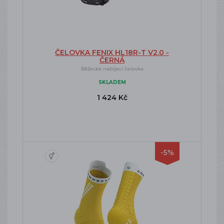
ČELOVKA FENIX HL18R-T V2.0 -
ČERNÁ
Běžecká nabíjecí čelovka
SKLADEM
1 424 Kč
-5%