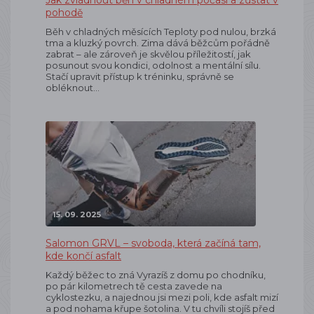
Jak zvládnout běh v chladném počasí a zůstat v
pohodě
Běh v chladných měsících Teploty pod nulou, brzká
tma a kluzký povrch. Zima dává běžcům pořádně
zabrat – ale zároveň je skvělou příležitostí, jak
posunout svou kondici, odolnost a mentální sílu.
Stačí upravit přístup k tréninku, správně se
obléknout…
15. 09. 2025
Salomon GRVL – svoboda, která začíná tam,
kde končí asfalt
Každý běžec to zná Vyrazíš z domu po chodníku,
po pár kilometrech tě cesta zavede na
cyklostezku, a najednou jsi mezi poli, kde asfalt mizí
a pod nohama křupe šotolina. V tu chvíli stojíš před